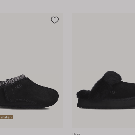
e maten
Ugg