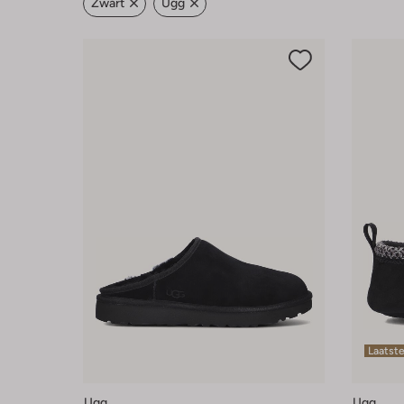
Zwart
Ugg
Laatst
Ugg
Ugg