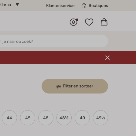
Klarna
Klantenservice
Boutiques
Filter en sorteer
44
45
48
48½
49
49½