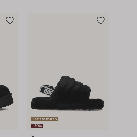
Laatste maten
-50%
Ugg