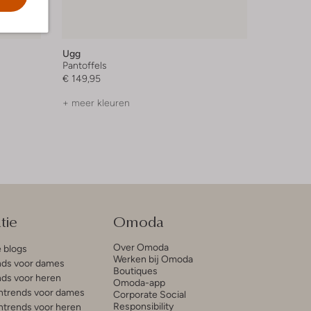
Ugg
Pantoffels
€ 149,95
+ meer kleuren
tie
Omoda
Over Omoda
e blogs
Werken bij Omoda
ds voor dames
Boutiques
ds voor heren
Omoda-app
trends voor dames
Corporate Social
Responsibility
trends voor heren