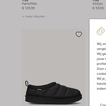
Pantoffels
Slofjes
€ 129,99
€ 59,95
+ meer kleuren
Wij, e
vergel
Wij ge
jouw v
profie
Door o
cooki
Wil je
toeste
indie
Coo