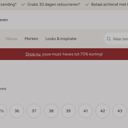
erzending*
Gratis 30 dagen retourneren*
Betaal achteraf met 
eren
Nieuw
Merken
Looks & inspiratie
Shop nu:
jouw must-haves tot 70% korting!
tems
3½
36
37
38
39
41
42
43