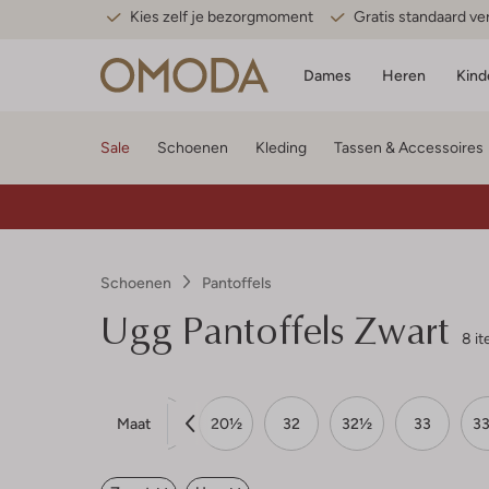
Kies zelf je bezorgmoment
Gratis standaard v
Dames
Heren
Kind
Sale
Schoenen
Kleding
Tassen & Accessoires
Schoenen
Pantoffels
Ugg
Pantoffels Zwart
8 i
Maat
20
20½
32
32½
33
3