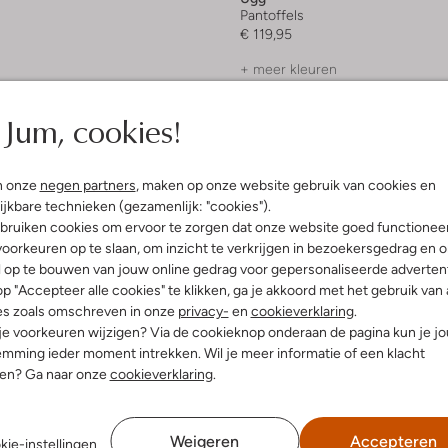
Pantoffels
€ 119,95
+ meer kleuren
Jum, cookies!
n onze
negen partners
, maken op onze website gebruik van cookies en
ijkbare technieken (gezamenlijk: "cookies").
bruiken cookies om ervoor te zorgen dat onze website goed functionee
oorkeuren op te slaan, om inzicht te verkrijgen in bezoekersgedrag en 
l op te bouwen van jouw online gedrag voor gepersonaliseerde advertent
p "Accepteer alle cookies" te klikken, ga je akkoord met het gebruik van 
es zoals omschreven in onze
privacy-
en
cookieverklaring
.
 je voorkeuren wijzigen? Via de cookieknop onderaan de pagina kun je j
mming ieder moment intrekken. Wil je meer informatie of een klacht
nen? Ga naar onze
cookieverklaring
.
Weigeren
Accepteren
kie-instellingen