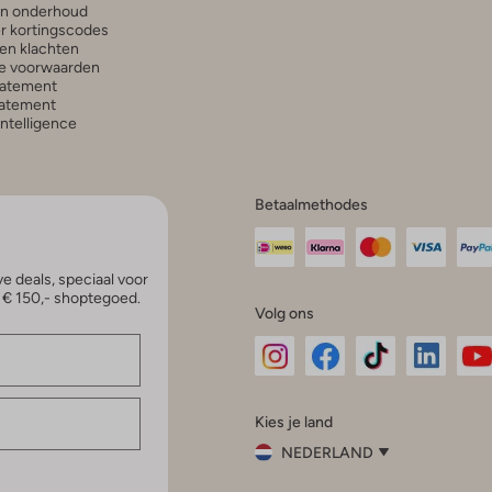
en onderhoud
r kortingscodes
en klachten
e voorwaarden
tatement
atement
 Intelligence
Betaalmethodes
e deals, speciaal voor
p € 150,- shoptegoed.
Volg ons
Omoda
Omoda
Omoda
Omoda
Om
Kies je land
Instagram
Facebook
TikTok
LinkedI
Yo
NEDERLAND
Kies