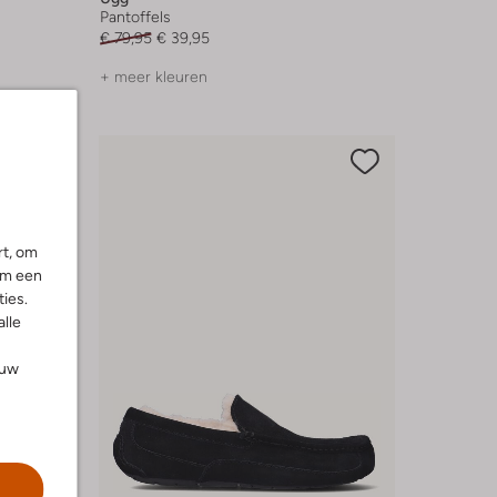
Pantoffels
€ 79,95
€ 39,95
+ meer kleuren
rt, om
om een
ies.
alle
ouw