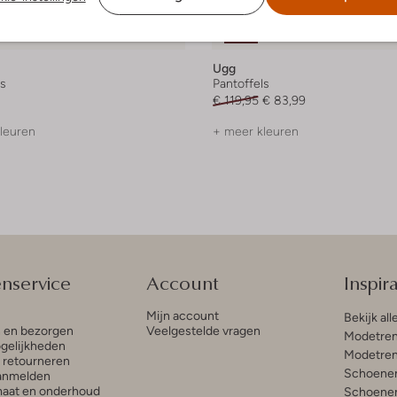
e maten
Laatste maten
-30%
Ugg
ls
Pantoffels
€ 119,95
€ 83,99
leuren
+ meer kleuren
enservice
Account
Inspira
Mijn account
Bekijk all
n en bezorgen
Veelgestelde vragen
Modetren
gelijkheden
Modetren
n retourneren
Schoenen
anmelden
aat en onderhoud
Schoenen