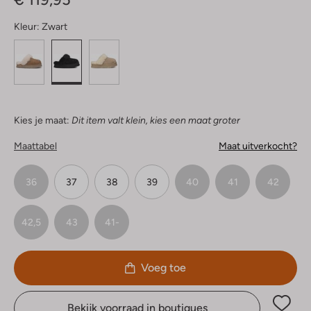
Kleur:
Zwart
Kies je maat:
Dit item valt klein, kies een maat groter
Maattabel
Maat uitverkocht?
36
37
38
39
40
41
42
42,5
43
41-
Voeg toe
Bekijk voorraad in boutiques