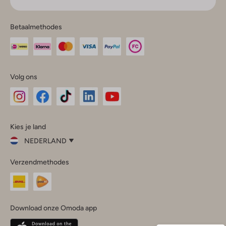
Betaalmethodes
Volg ons
Omoda
Omoda
Omoda
Omoda
Omoda
Kies je land
Instagram
Facebook
TikTok
LinkedIn
YouTube
NEDERLAND
Kies
Verzendmethodes
je
Sluit
land
Nederland
België
(Nederlands)
Download onze Omoda app
Belgique
(Français)