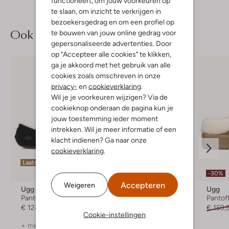
functioneert, om jouw voorkeuren op
te slaan, om inzicht te verkrijgen in
bezoekersgedrag en om een profiel op
Ook iets voor jou?
te bouwen van jouw online gedrag voor
gepersonaliseerde advertenties. Door
op "Accepteer alle cookies" te klikken,
ga je akkoord met het gebruik van alle
cookies zoals omschreven in onze
privacy-
en
cookieverklaring
.
Wil je je voorkeuren wijzigen? Via de
cookieknop onderaan de pagina kun je
jouw toestemming ieder moment
intrekken. Wil je meer informatie of een
klacht indienen? Ga naar onze
cookieverklaring
.
Laatste maten
Laatste maten
-30%
Accepteren
Weigeren
Ugg
Ugg
Ugg
Pantoffels
Pantoffels
Pantof
€ 124,99
€ 124,99
€ 159,
Cookie-instellingen
+ meer kleuren
+ meer kleuren