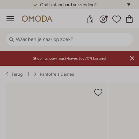
Gratis standaard verzending*
Menu
Shop nu:
jouw must-haves tot 70% korting!
Terug
Pantoffels Dames