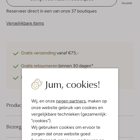
Favoriet
Reserveer direct in een van onze 37 boutiques
Vergelijkbare items
Gratis verzending
vanaf €75,-
Gratis retourneren
binnen 30 dagen*
Betaal achteraf
met Klarna
Jum, cookies!
Wij, en onze
negen partners
, maken op
Product informatie
onze website gebruik van cookies en
vergelijkbare technieken (gezamenlijk:
"cookies").
Bezorgen & retourneren
Wij gebruiken cookies om ervoor te
zorgen dat onze website goed