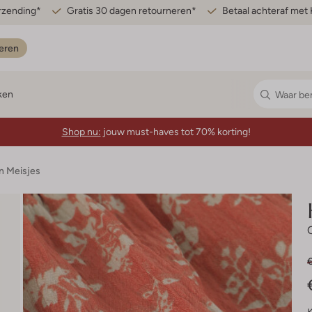
erzending*
Gratis 30 dagen retourneren*
Betaal achteraf met 
eren
ken
Shop nu:
jouw must-haves tot 70% korting!
n Meisjes