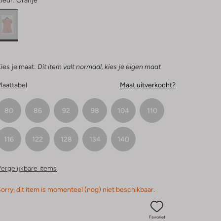
leur:
Oranje
ies je maat:
Dit item valt normaal, kies je eigen maat
Maattabel
Maat uitverkocht?
80
86
92
98
104
110
116
122
128
134
140
ergelijkbare items
orry, dit item is momenteel (nog) niet beschikbaar.
Favoriet