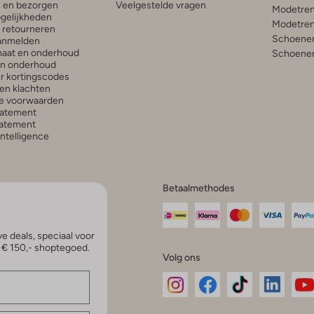
n en bezorgen
Veelgestelde vragen
Modetren
gelijkheden
Modetren
n retourneren
Schoenen
anmelden
aat en onderhoud
Schoenen
en onderhoud
r kortingscodes
en klachten
e voorwaarden
tatement
atement
 Intelligence
Betaalmethodes
e deals, speciaal voor
p € 150,- shoptegoed.
Volg ons
Omoda
Omoda
Omoda
Omoda
Om