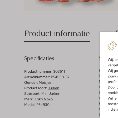
Product informatie
Specificaties
Samenst
Wij, e
vergel
Kleur:
Oran
Wij ge
Productnummer:
303511
Patroon:
Bl
jouw v
Artikelnummer:
P54930-37
Materiaal:
P
profie
Gender:
Meisjes
Materiaalp
Door o
Productsoort:
Jurken
99% Polyest
cooki
Subsoort:
Mini Jurken
Pasvorm:
Re
Wil je
Merk:
Koko Noko
Halslijn:
Ro
toeste
Model:
P54930
Mouwlengt
indie
Lengte:
Kor