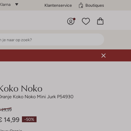
Klarna
Klantenservice
Boutiques
Koko Noko
Oranje Koko Noko Mini Jurk P54930
€ 29,99
€ 14,99
-50%