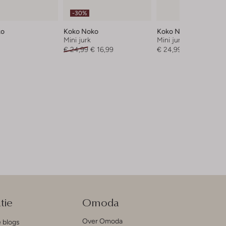
-30%
ko
Koko Noko
Koko Noko
Mini jurk
Mini jurk
€ 24,99
€ 16,99
€ 24,99
tie
Omoda
Over Omoda
e blogs