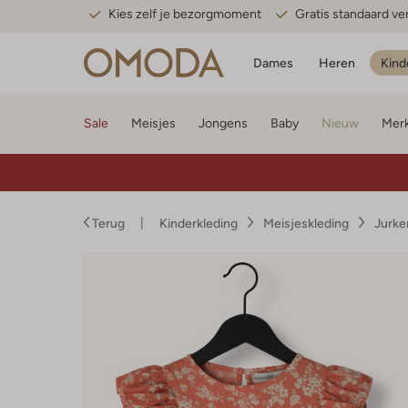
Kies zelf je bezorgmoment
Gratis standaard v
Dames
Heren
Kind
Sale
Meisjes
Jongens
Baby
Nieuw
Mer
Terug
Kinderkleding
Meisjeskleding
Jurke