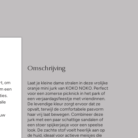
Omschrijving
rt, om
Laat je kleine dame stralen in deze vrolijke
oranje mini jurk van KOKO NOKO. Perfect
om een
voor een zomerse picknick in het park of
ies.
een verjaardagsfeestje met vriendinnen.
l
alle
De levendige kleur zorgt ervoor dat ze
opvalt, terwijl de comfortabele pasvorm
haar vrij laat bewegen. Combineer deze
ouw
jurk met een paar schattige sandalen of
een stoer spijkerjasje voor een speelse
look. De zachte stof voelt heerlijk aan op
de huid, ideaal voor actieve meisjes die