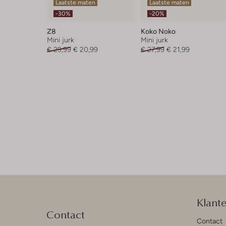
Laatste maten
Laatste maten
-30%
-20%
Z8
Koko Noko
Mini jurk
Mini jurk
€ 29,99
€ 20,99
€ 27,99
€ 21,99
Klant
Contact
Contact