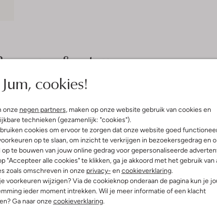
Bezorgen & retourneren
Jum, cookies!
elling & Pasvorm
Wasvoorschriften
n onze
negen partners
, maken op onze website gebruik van cookies en
ijkbare technieken (gezamenlijk: "cookies").
je
bruiken cookies om ervoor te zorgen dat onze website goed functionee
Beperkt wassen op 30 °C
oemen
oorkeuren op te slaan, om inzicht te verkrijgen in bezoekersgedrag en 
Strijken op maximaal 110 °C
olyester
l op te bouwen van jouw online gedrag voor gepersonaliseerde advertent
ercentages:
Kan niet in de droogtromme
p "Accepteer alle cookies" te klikken, ga je akkoord met het gebruik van 
er, 1% Elastaan
es zoals omschreven in onze
privacy-
en
cookieverklaring
.
Niet chemisch reinigen
gular Fit
 je voorkeuren wijzigen? Via de cookieknop onderaan de pagina kun je j
Niet bleken
nd
mming ieder moment intrekken. Wil je meer informatie of een klacht
e:
Korte Mouw
nen? Ga naar onze
cookieverklaring
.
t