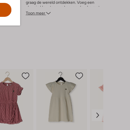
graag de wereld ontdekken. Voeg een
vleugje kleur toe aan haar garderobe met
deze must-have jurk!
Toon meer