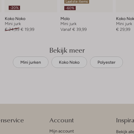
Laatste items
-20%
-60%
Koko Noko
Molo
Koko No
Mini jurk
Mini jurk
Mini jurk
€ 24,99
€ 19,99
Vanaf
€ 39,99
€ 29,99
Bekijk meer
Mini jurken
Koko Noko
Polyester
enservice
Account
Inspira
Mijn account
Bekijk all