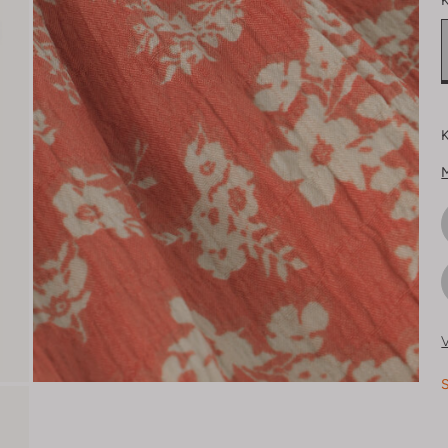
K
K
V
S