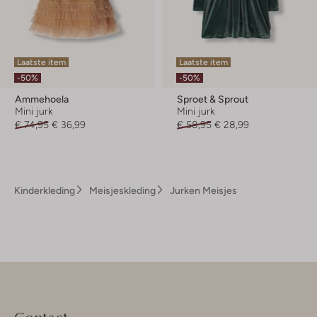
Laatste item
Laatste item
-50%
-50%
Ammehoela
Sproet & Sprout
Mini jurk
Mini jurk
€ 74,95
€ 36,99
€ 58,95
€ 28,99
Kinderkleding
Meisjeskleding
Jurken Meisjes
Contact