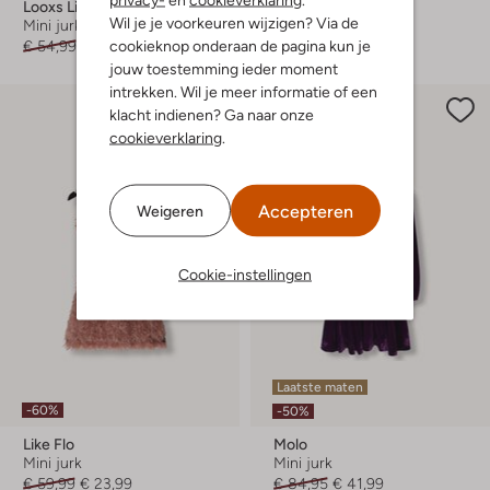
Looxs Little
Nik & Nik
Wil je je voorkeuren wijzigen? Via de
Mini jurk
Mini jurk
cookieknop onderaan de pagina kun je
€ 54,99
€ 32,99
€ 96,95
€ 57,99
jouw toestemming ieder moment
intrekken. Wil je meer informatie of een
klacht indienen? Ga naar onze
cookieverklaring
.
Accepteren
Weigeren
Cookie-instellingen
Laatste maten
-60%
-50%
Like Flo
Molo
Mini jurk
Mini jurk
€ 59,99
€ 23,99
€ 84,95
€ 41,99