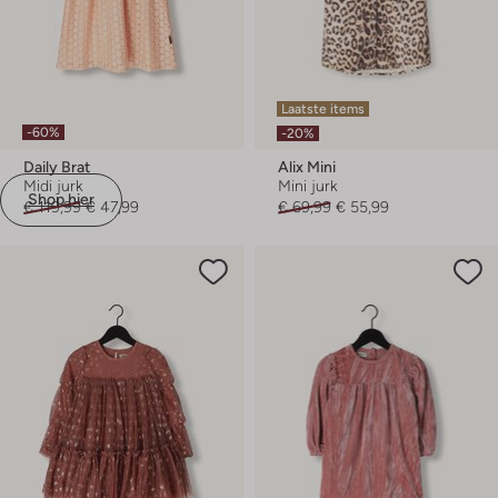
Laatste items
-60%
-20%
Daily Brat
Alix Mini
Midi jurk
Mini jurk
Shop hier
€ 119,99
€ 47,99
€ 69,99
€ 55,99