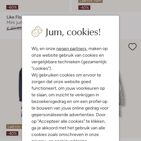
Laatste item
-60%
-40%
Like Flo
Nik & Nik
Mini jurk
Mini jurk
Jum, cookies!
€ 69,99
€ 27,99
€ 81,99
€ 48,99
Wij, en onze
negen partners
, maken op
onze website gebruik van cookies en
vergelijkbare technieken (gezamenlijk:
"cookies").
Wij gebruiken cookies om ervoor te
zorgen dat onze website goed
functioneert, om jouw voorkeuren op
te slaan, om inzicht te verkrijgen in
bezoekersgedrag en om een profiel op
te bouwen van jouw online gedrag voor
gepersonaliseerde advertenties. Door
op "Accepteer alle cookies" te klikken,
Laatste item
Laatste maten
ga je akkoord met het gebruik van alle
-40%
-40%
cookies zoals omschreven in onze
privacy-
en
cookieverklaring
.