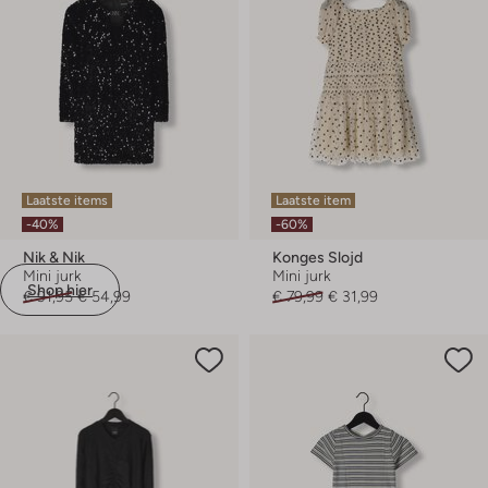
Laatste items
Laatste item
-40%
-60%
Nik & Nik
Konges Slojd
Mini jurk
Mini jurk
Shop hier
€ 91,95
€ 54,99
€ 79,99
€ 31,99