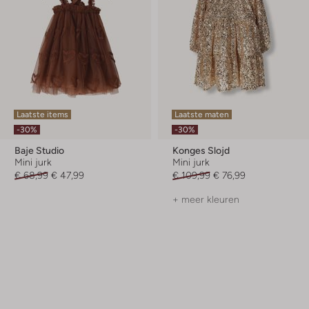
Laatste items
Laatste maten
-30%
-30%
Baje Studio
Konges Slojd
Mini jurk
Mini jurk
€ 68,99
€ 47,99
€ 109,99
€ 76,99
+ meer kleuren