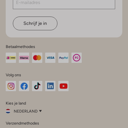
Schrijf je in
Betaalmethodes
Volg ons
Omoda
Omoda
Omoda
Omoda
Omoda
Kies je land
Instagram
Facebook
TikTok
LinkedIn
YouTube
NEDERLAND
Kies
Verzendmethodes
je
Sluit