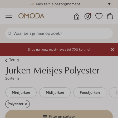
Gratis standaard verzending*
Menu
Shop nu:
jouw must-haves tot 70% korting!
Terug
Jurken Meisjes Polyester
26 items
Mini jurken
Midi jurken
Feestjurken
Z
Polyester
Filter en sorteer