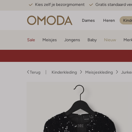
Kies zelf je bezorgmoment
Gratis standaard v
Dames
Heren
Kind
Sale
Meisjes
Jongens
Baby
Nieuw
Mer
Terug
Kinderkleding
Meisjeskleding
Jurke