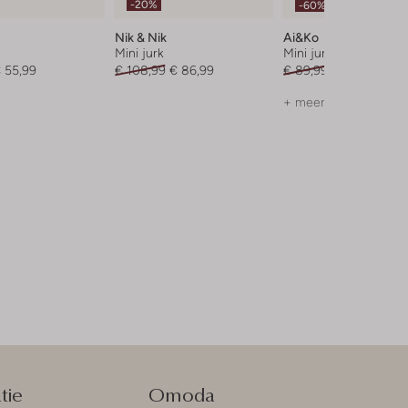
-20%
-60%
Nik & Nik
Ai&ko
Mini jurk
Mini jurk
 55,99
€ 108,99
€ 86,99
€ 89,99
€ 35,99
+ meer kleuren
tie
Omoda