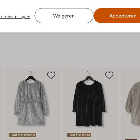
t
Weigeren
Accepteren
kie-instellingen
Laatste maten
Laatste item