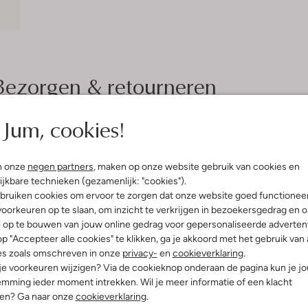
Bezorgen & retourneren
Jum, cookies!
elling & Pasvorm
Wasvoorschriften
n onze
negen partners
, maken op onze website gebruik van cookies en
ijkbare technieken (gezamenlijk: "cookies").
t
Beperkt wassen op 30 °C
bruiken cookies om ervoor te zorgen dat onze website goed functionee
tter
Strijken op maximaal 110 °C
oorkeuren op te slaan, om inzicht te verkrijgen in bezoekersgedrag en 
ty
l op te bouwen van jouw online gedrag voor gepersonaliseerde advertent
olyester
In de droogtrommel op lage
p "Accepteer alle cookies" te klikken, ga je akkoord met het gebruik van 
temperatuur
ercentages:
es zoals omschreven in onze
privacy-
en
cookieverklaring
.
er, 5% Elastaan
Gewone chemische reinigi
 je voorkeuren wijzigen? Via de cookieknop onderaan de pagina kun je j
ansluitend
Niet bleken
mming ieder moment intrekken. Wil je meer informatie of een klacht
nd
nen? Ga naar onze
cookieverklaring
.
e:
Lange Mouw