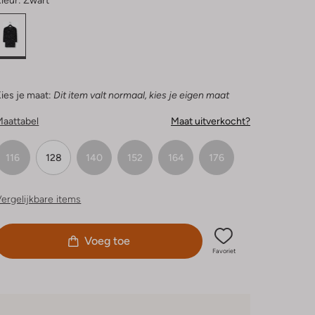
leur:
Zwart
ies je maat:
Dit item valt normaal, kies je eigen maat
Maattabel
Maat uitverkocht?
116
128
140
152
164
176
ergelijkbare items
Voeg toe
Favoriet