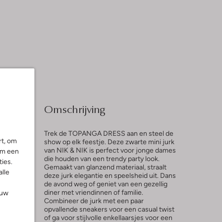
Omschrijving
Trek de TOPANGA DRESS aan en steel de
rt, om
show op elk feestje. Deze zwarte mini jurk
van NIK & NIK is perfect voor jonge dames
om een
die houden van een trendy party look.
ies.
Gemaakt van glanzend materiaal, straalt
alle
deze jurk elegantie en speelsheid uit. Dans
de avond weg of geniet van een gezellig
ng
diner met vriendinnen of familie.
ouw
Combineer de jurk met een paar
opvallende sneakers voor een casual twist
of ga voor stijlvolle enkellaarsjes voor een