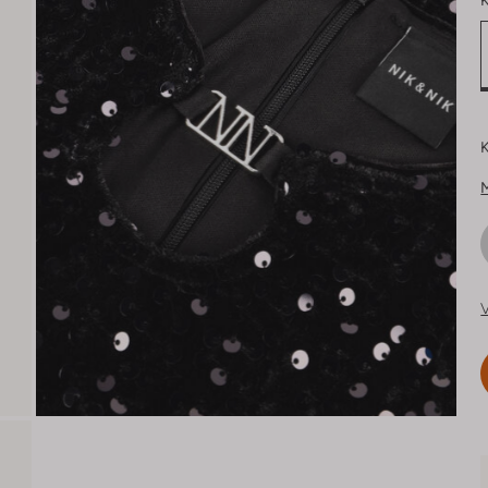
K
K
V