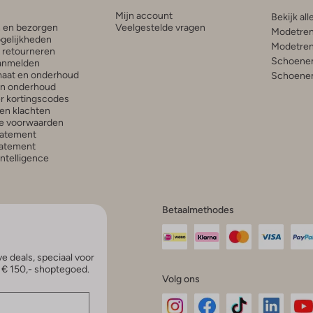
Mijn account
Bekijk all
n en bezorgen
Veelgestelde vragen
Modetren
gelijkheden
Modetren
n retourneren
Schoenen
anmelden
aat en onderhoud
Schoenen
en onderhoud
r kortingscodes
en klachten
e voorwaarden
tatement
atement
 Intelligence
Betaalmethodes
e deals, speciaal voor
p € 150,- shoptegoed.
Volg ons