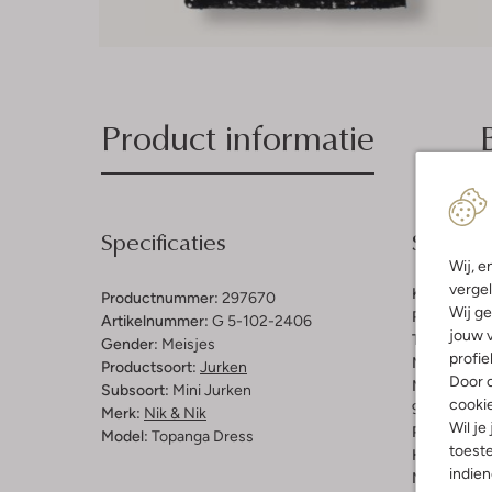
Product informatie
Specificaties
Samenst
Wij, e
vergel
Kleur:
Zwar
Productnummer:
297670
Wij ge
Patroon:
Gli
Artikelnummer:
G 5-102-2406
jouw v
Trends:
Par
Gender:
Meisjes
profie
Materiaal:
P
Productsoort:
Jurken
Door o
Materiaalp
Subsoort:
Mini Jurken
cooki
95% Polyest
Merk:
Nik & Nik
Wil je
Pasvorm:
A
Model:
Topanga Dress
toeste
Halslijn:
Ro
indie
Mouwlengt