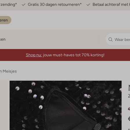
erzending*
Gratis 30 dagen retourneren*
Betaal achteraf met 
eren
ken
Shop nu:
jouw must-haves tot 70% korting!
n Meisjes
€