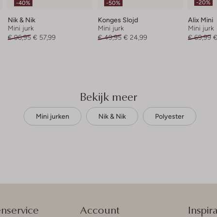
-20%
-40%
-50%
Nik & Nik
Konges Slojd
Alix Mini
Mini jurk
Mini jurk
Mini jurk
€ 96,95
€ 57,99
€ 49,95
€ 24,99
€ 69,99
€
Bekijk meer
Mini jurken
Nik & Nik
Polyester
enservice
Account
Inspira