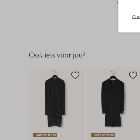
Lengte:
Kor
Coo
Ook iets voor jou?
Laatste item
Laatste item