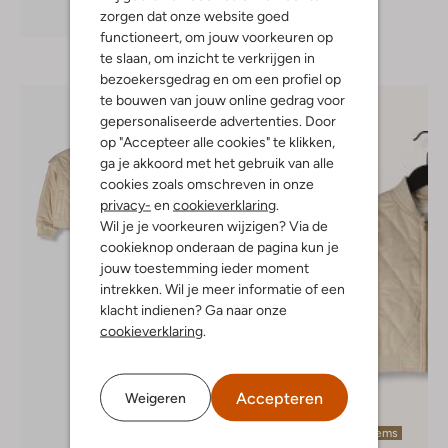
Ontdek de look
zorgen dat onze website goed
functioneert, om jouw voorkeuren op
te slaan, om inzicht te verkrijgen in
bezoekersgedrag en om een profiel op
te bouwen van jouw online gedrag voor
gepersonaliseerde advertenties. Door
op "Accepteer alle cookies" te klikken,
ga je akkoord met het gebruik van alle
cookies zoals omschreven in onze
privacy-
en
cookieverklaring
.
Wil je je voorkeuren wijzigen? Via de
cookieknop onderaan de pagina kun je
jouw toestemming ieder moment
intrekken. Wil je meer informatie of een
klacht indienen? Ga naar onze
cookieverklaring
.
Accepteren
Weigeren
Laatste items