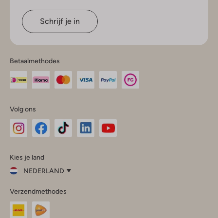
Schrijf je in
Betaalmethodes
Volg ons
Omoda
Omoda
Omoda
Omoda
Omoda
Kies je land
Instagram
Facebook
TikTok
LinkedIn
YouTube
NEDERLAND
Kies
Verzendmethodes
je
Sluit
land
Nederland