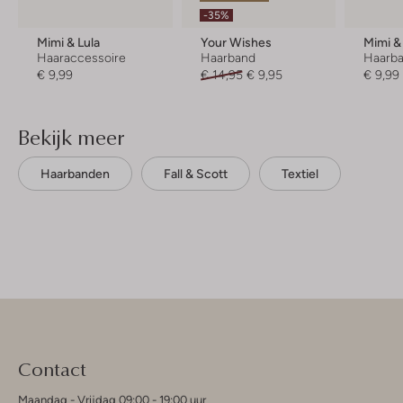
-35%
Mimi & Lula
Your Wishes
Mimi &
Haaraccessoire
Haarband
Haarb
€ 9,99
€ 14,95
€ 9,95
€ 9,99
Bekijk meer
Haarbanden
Fall & Scott
Textiel
Contact
Maandag - Vrijdag 09:00 - 19:00 uur