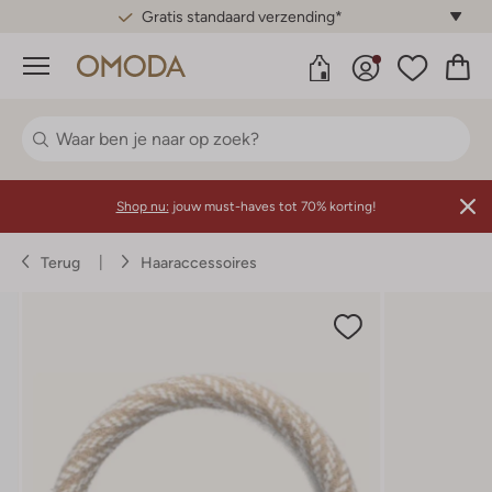
Gratis standaard verzending*
Menu
Shop nu:
jouw must-haves tot 70% korting!
Terug
Haaraccessoires