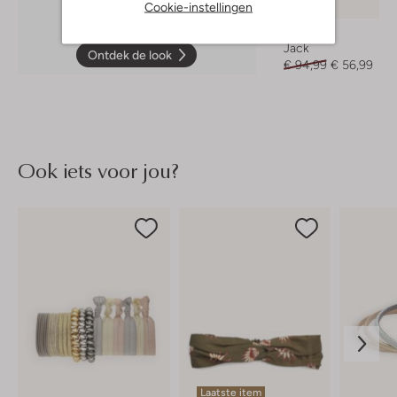
Cookie-instellingen
-40%
Retour
Jack
Ontdek de look
€ 94,99
€ 56,99
Ook iets voor jou?
Laatste item