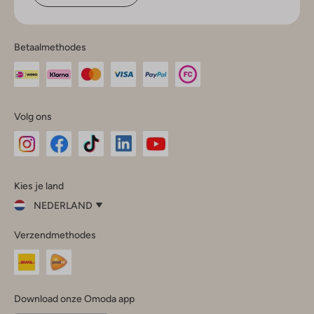
Betaalmethodes
Volg ons
Omoda
Omoda
Omoda
Omoda
Omoda
Kies je land
Instagram
Facebook
TikTok
LinkedIn
YouTube
NEDERLAND
Kies
Verzendmethodes
je
Sluit
land
Nederland
België
(Nederlands)
Download onze Omoda app
Belgique
(Français)