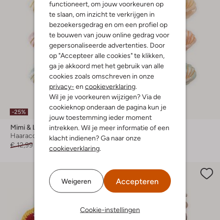
functioneert, om jouw voorkeuren op
te slaan, om inzicht te verkrijgen in
bezoekersgedrag en om een profiel op
te bouwen van jouw online gedrag voor
gepersonaliseerde advertenties. Door
op "Accepteer alle cookies" te klikken,
ga je akkoord met het gebruik van alle
cookies zoals omschreven in onze
privacy-
en
cookieverklaring
.
Wil je je voorkeuren wijzigen? Via de
cookieknop onderaan de pagina kun je
-25%
jouw toestemming ieder moment
Mimi & Lula
Mimi & Lula
intrekken. Wil je meer informatie of een
Haaraccessoire
Haaraccessoire
klacht indienen? Ga naar onze
€ 12,99
€ 9,99
€ 12,99
cookieverklaring
.
Accepteren
Weigeren
Cookie-instellingen