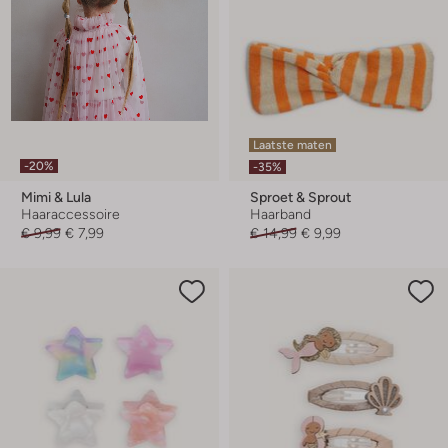
Laatste maten
-20%
-35%
Mimi & Lula
Sproet & Sprout
Haaraccessoire
Haarband
€ 9,99
€ 7,99
€ 14,99
€ 9,99