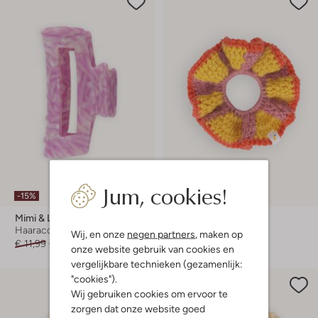
Jum, cookies!
-15%
Mimi & Lula
Sticky Lemon
Haaraccessoire
Haaraccessoire
Wij, en onze
negen partners
, maken op
€ 11,99
€ 9,99
€ 12,99
onze website gebruik van cookies en
vergelijkbare technieken (gezamenlijk:
"cookies").
Wij gebruiken cookies om ervoor te
zorgen dat onze website goed