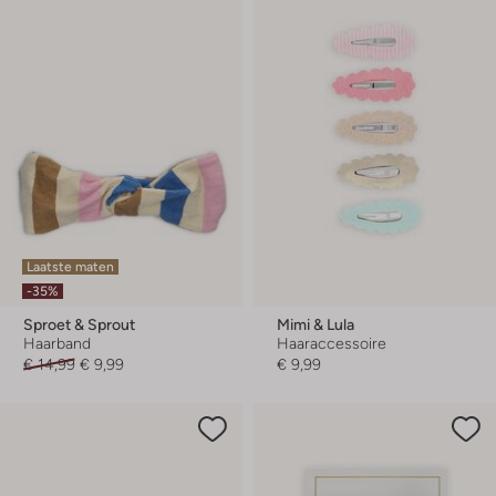
Laatste maten
-35%
Sproet & Sprout
Mimi & Lula
Haarband
Haaraccessoire
€ 14,99
€ 9,99
€ 9,99