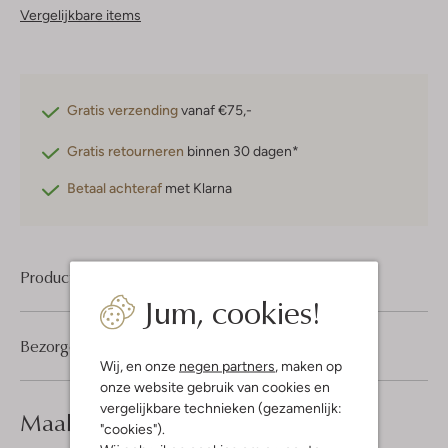
Vergelijkbare items
Gratis verzending
vanaf €75,-
Gratis retourneren
binnen 30 dagen*
Betaal achteraf
met Klarna
Product informatie
Jum, cookies!
Bezorgen & retourneren
Wij, en onze
negen partners
, maken op
onze website gebruik van cookies en
vergelijkbare technieken (gezamenlijk:
Maak je
look compleet
"cookies").