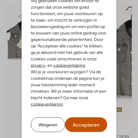
Wij gebruiken cookies om ervoor te
zorgen dat onze website goed
functioneert, om jouw voorkeuren op
te slaan, om inzicht te verkrijgen in
bezoekersgedrag en om een profiel op
te bouwen van jouw online gedrag voor
gepersonaliseerde advertenties. Door
op "Accepteer alle cookies" te klikken,
ga je akkoord met het gebruik van alle
cookies zoals omschreven in onze
privacy-
en
cookieverklaring
.
Wil je je voorkeuren wijzigen? Via de
cookieknop onderaan de pagina kun je
jouw toestemming ieder moment
intrekken. Wil je meer informatie of een
klacht indienen? Ga naar onze
cookieverklaring
.
Laatste item
-60%
Accepteren
Weigeren
Daily7
Gilet
€ 49,99
€ 19,99