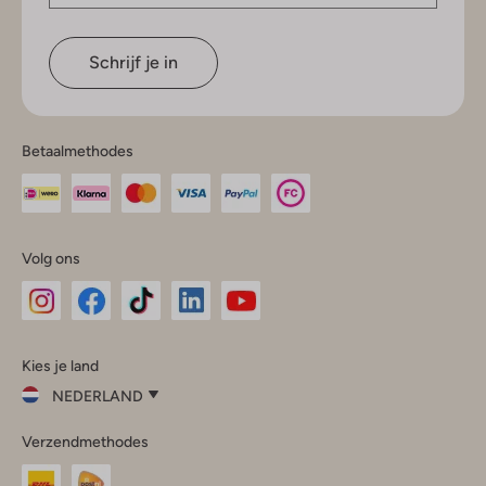
Schrijf je in
Betaalmethodes
Volg ons
Omoda
Omoda
Omoda
Omoda
Omoda
Kies je land
Instagram
Facebook
TikTok
LinkedIn
YouTube
NEDERLAND
Kies
Verzendmethodes
je
Sluit
land