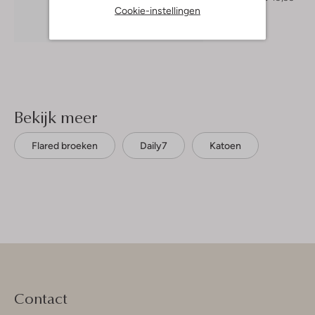
Cookie-instellingen
Ontdek de look
Bekijk meer
Flared broeken
Daily7
Katoen
Contact