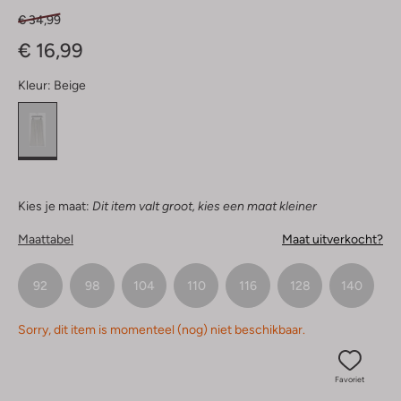
€ 34,99
€ 16,99
Kleur:
Beige
Kies je maat:
Dit item valt groot, kies een maat kleiner
Maattabel
Maat uitverkocht?
92
98
104
110
116
128
140
Sorry, dit item is momenteel (nog) niet beschikbaar.
Favoriet