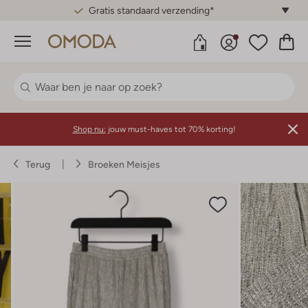
Gratis standaard verzending*
Menu
Shop nu:
jouw must-haves tot 70% korting!
Terug
Broeken Meisjes