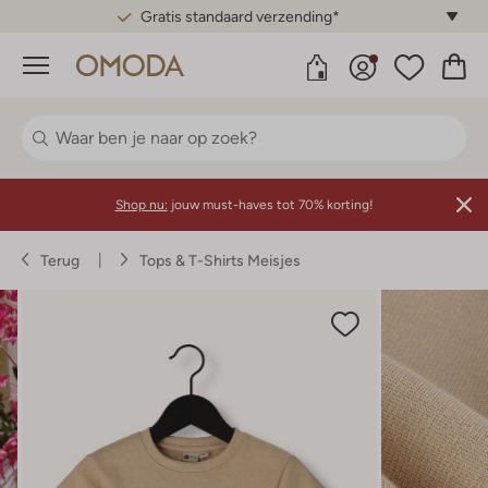
Gratis standaard verzending*
Menu
Shop nu:
jouw must-haves tot 70% korting!
Terug
Tops & T-Shirts Meisjes