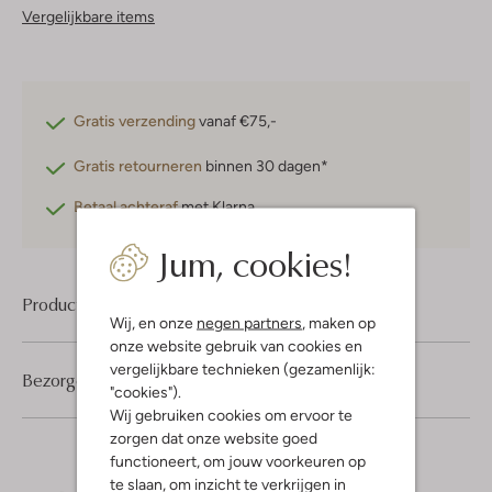
Vergelijkbare items
Gratis verzending
vanaf €75,-
Gratis retourneren
binnen 30 dagen*
Betaal achteraf
met Klarna
Jum, cookies!
Product informatie
Wij, en onze
negen partners
, maken op
onze website gebruik van cookies en
vergelijkbare technieken (gezamenlijk:
Bezorgen & retourneren
"cookies").
Wij gebruiken cookies om ervoor te
zorgen dat onze website goed
functioneert, om jouw voorkeuren op
te slaan, om inzicht te verkrijgen in