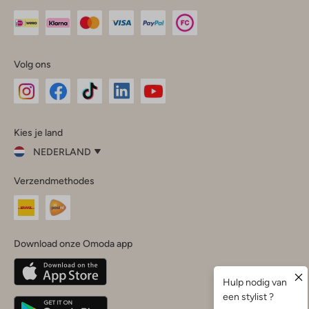
Volg ons
Omoda
Omoda
Omoda
Omoda
Omoda
Kies je land
Instagram
Facebook
TikTok
LinkedIn
YouTube
NEDERLAND
Kies
Verzendmethodes
je
Sluit
land
Nederland
België
(Nederlands)
Download onze Omoda app
Belgique
(Français)
Deutschland