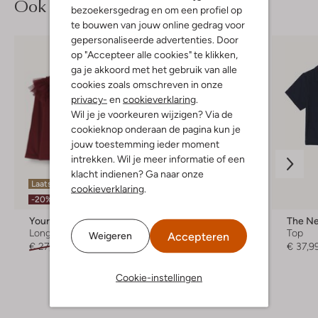
Ook iets voor jou?
bezoekersgedrag en om een profiel op
te bouwen van jouw online gedrag voor
gepersonaliseerde advertenties. Door
op "Accepteer alle cookies" te klikken,
ga je akkoord met het gebruik van alle
cookies zoals omschreven in onze
privacy-
en
cookieverklaring
.
Wil je je voorkeuren wijzigen? Via de
cookieknop onderaan de pagina kun je
jouw toestemming ieder moment
intrekken. Wil je meer informatie of een
klacht indienen? Ga naar onze
Laatste item
Laatste items
cookieverklaring
.
-20%
-50%
Your Wishes
Daily7
The N
Longsleeve
Top
Top
Accepteren
Weigeren
€ 27,95
€ 21,99
€ 39,99
€ 19,99
€ 37,9
Cookie-instellingen