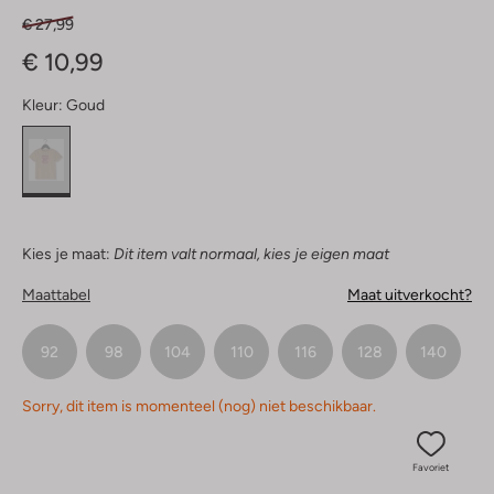
€ 27,99
€ 10,99
Kleur:
Goud
Kies je maat:
Dit item valt normaal, kies je eigen maat
Maattabel
Maat uitverkocht?
92
98
104
110
116
128
140
Sorry, dit item is momenteel (nog) niet beschikbaar.
Favoriet