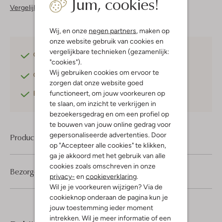
Jum, cookies!
Vergelijkbare items
Wij, en onze
negen partners
, maken op
onze website gebruik van cookies en
vergelijkbare technieken (gezamenlijk:
Gratis verzending
vanaf €75,-
"cookies").
Wij gebruiken cookies om ervoor te
Gratis retourneren
binnen 30 dagen*
zorgen dat onze website goed
functioneert, om jouw voorkeuren op
Betaal achteraf
met Klarna
te slaan, om inzicht te verkrijgen in
bezoekersgedrag en om een profiel op
te bouwen van jouw online gedrag voor
gepersonaliseerde advertenties. Door
Product informatie
op "Accepteer alle cookies" te klikken,
ga je akkoord met het gebruik van alle
cookies zoals omschreven in onze
Bezorgen & retourneren
privacy-
en
cookieverklaring
.
Wil je je voorkeuren wijzigen? Via de
cookieknop onderaan de pagina kun je
jouw toestemming ieder moment
intrekken. Wil je meer informatie of een