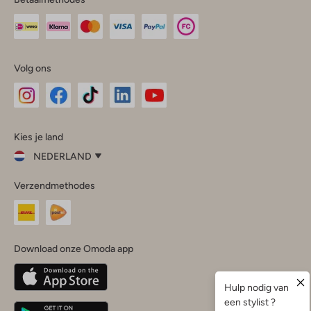
Volg ons
Omoda
Omoda
Omoda
Omoda
Omoda
Kies je land
Instagram
Facebook
TikTok
LinkedIn
YouTube
NEDERLAND
Kies
Verzendmethodes
je
Sluit
land
Nederland
België
(Nederlands)
Download onze Omoda app
Belgique
(Français)
Deutschland