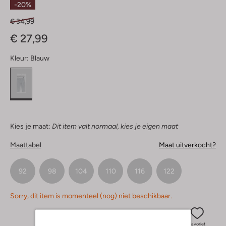
-20%
€ 34,99
€ 27,99
Kleur:
Blauw
Kies je maat:
Dit item valt normaal, kies je eigen maat
Maattabel
Maat uitverkocht?
92
98
104
110
116
122
Sorry, dit item is momenteel (nog) niet beschikbaar.
Favoriet