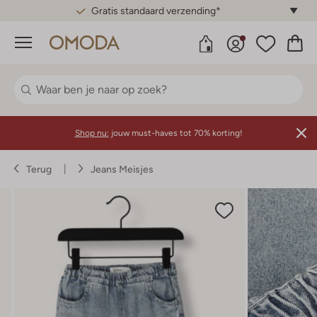
Gratis standaard verzending*
Menu
Shop nu:
jouw must-haves tot 70% korting!
Terug
Jeans Meisjes