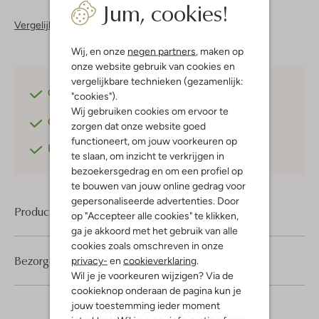
Jum, cookies!
Vergelijkbare items
Wij, en onze
negen partners
, maken op
onze website gebruik van cookies en
vergelijkbare technieken (gezamenlijk:
Gratis verzending
vanaf €75,-
"cookies").
Wij gebruiken cookies om ervoor te
Gratis retourneren
binnen 30 dagen*
zorgen dat onze website goed
functioneert, om jouw voorkeuren op
Betaal achteraf
met Klarna
te slaan, om inzicht te verkrijgen in
bezoekersgedrag en om een profiel op
te bouwen van jouw online gedrag voor
gepersonaliseerde advertenties. Door
Product informatie
op "Accepteer alle cookies" te klikken,
ga je akkoord met het gebruik van alle
cookies zoals omschreven in onze
Bezorgen & retourneren
privacy-
en
cookieverklaring
.
Wil je je voorkeuren wijzigen? Via de
cookieknop onderaan de pagina kun je
jouw toestemming ieder moment