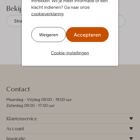
intrekken. Wil je meer informatie of een
Bekijk meer
klacht indienen? Ga naar onze
cookieverklaring
.
Straight leg jeans
Lil' Atelier
Denim
Accepteren
Weigeren
Cookie-instellingen
Contact
Maandag - Vrijdag 09:00 - 19:00 uur
Zaterdag 09:00 - 17:00 uur
Klantenservice
Account
Inspiratie