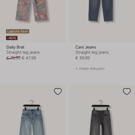
Laatste item
-40%
Daily Brat
Cars Jeans
Straight leg jeans
Straight leg jeans
€ 79,99
€ 47,99
€ 39,99
+ meer kleuren