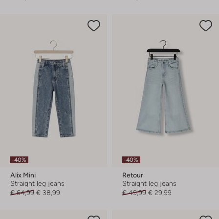
-40%
-40%
Alix Mini
Retour
Straight leg jeans
Straight leg jeans
€ 64,99
€ 38,99
€ 49,99
€ 29,99