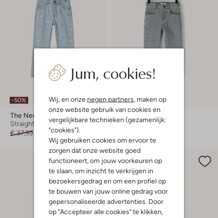
Jum, cookies!
Laatste items
Wij, en onze
negen partners
, maken op
-50%
onze website gebruik van cookies en
The New
Lil' Atelier
vergelijkbare technieken (gezamenlijk:
Straight leg jeans
Straight leg jeans
"cookies").
€ 37,99
€ 18,99
€ 39,99
Wij gebruiken cookies om ervoor te
zorgen dat onze website goed
functioneert, om jouw voorkeuren op
te slaan, om inzicht te verkrijgen in
bezoekersgedrag en om een profiel op
te bouwen van jouw online gedrag voor
gepersonaliseerde advertenties. Door
op "Accepteer alle cookies" te klikken,