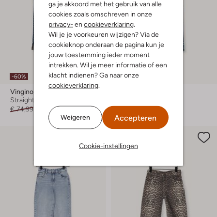
ga je akkoord met het gebruik van alle
cookies zoals omschreven in onze
privacy-
en
cookieverklaring
.
Wil je je voorkeuren wijzigen? Via de
cookieknop onderaan de pagina kun je
jouw toestemming ieder moment
intrekken. Wil je meer informatie of een
Laatste items
klacht indienen? Ga naar onze
-60%
-40%
cookieverklaring
.
Vingino
The New
Straight leg jeans
Straight leg jeans
€ 74,99
€ 29,99
€ 37,99
€ 22,99
Accepteren
Weigeren
Cookie-instellingen