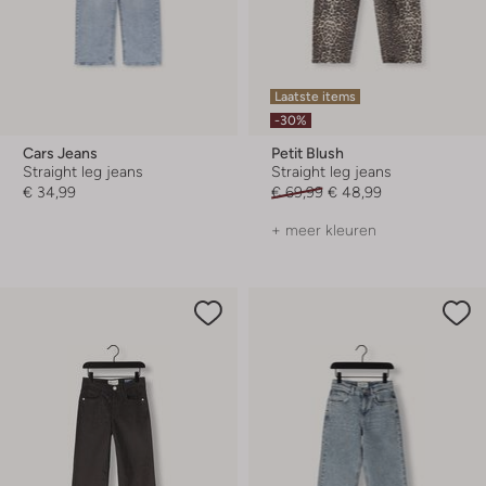
Laatste items
-30%
Cars Jeans
Petit Blush
Straight leg jeans
Straight leg jeans
€ 34,99
€ 69,99
€ 48,99
+ meer kleuren