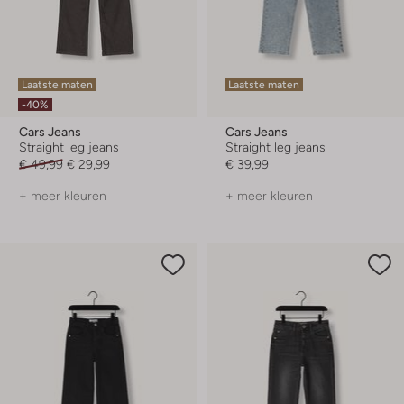
Laatste maten
Laatste maten
-40%
Cars Jeans
Cars Jeans
Straight leg jeans
Straight leg jeans
€ 49,99
€ 29,99
€ 39,99
+ meer kleuren
+ meer kleuren