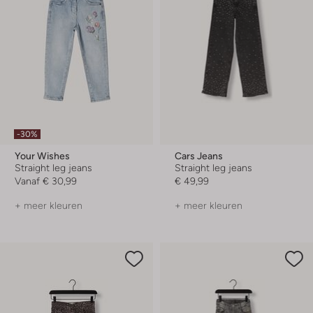
-30%
Your Wishes
Cars Jeans
Straight leg jeans
Straight leg jeans
Vanaf
€ 30,99
€ 49,99
+ meer kleuren
+ meer kleuren