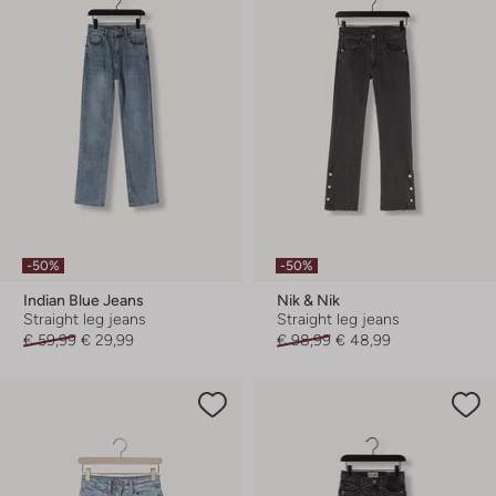
-50%
-50%
Indian Blue Jeans
Nik & Nik
Straight leg jeans
Straight leg jeans
€ 59,99
€ 29,99
€ 98,99
€ 48,99