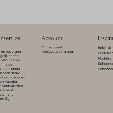
enservice
Account
Inspira
Mijn account
Bekijk all
n en bezorgen
Veelgestelde vragen
Modetren
gelijkheden
Modetren
n retourneren
Schoenen
anmelden
aat en onderhoud
Schoenen
en onderhoud
r kortingscodes
en klachten
e voorwaarden
tatement
atement
 Intelligence