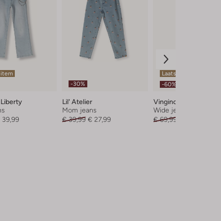
 item
Laatste item
-30%
-60%
 Liberty
Lil' Atelier
Vingino
ns
Mom jeans
Wide jeans
 39,99
€ 39,99
€ 27,99
€ 69,99
€ 27,99