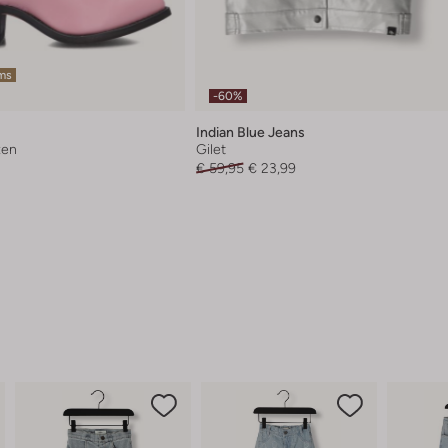
ems
-60%
Indian Blue Jeans
zen
Gilet
€ 59,95
€ 23,99