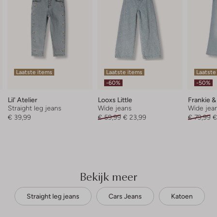
Laatste items
Laatste items
Laatste
-60%
-50%
Lil' Atelier
Looxs Little
Frankie &
Straight leg jeans
Wide jeans
Wide jea
€ 39,99
€ 59,99
€ 23,99
€ 79,99
€
Bekijk meer
Straight leg jeans
Cars Jeans
Katoen