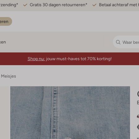
erzending*
Gratis 30 dagen retourneren*
Betaal achteraf met 
eren
ken
Shop nu:
jouw must-haves tot 70% korting!
 Meisjes