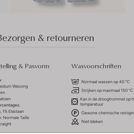
Bezorgen & retourneren
elling & Pasvorm
Wasvoorschriften
w
Normaal wassen op 40 °C
edium Wassing
Strijken op maximaal 150 °C
fen
atoen
Kan in de droogtrommel op 
temparatuur
ercentages:
 1% Elastaan
Gewone chemische reinigi
e:
Normale Taille
Niet bleken
raight