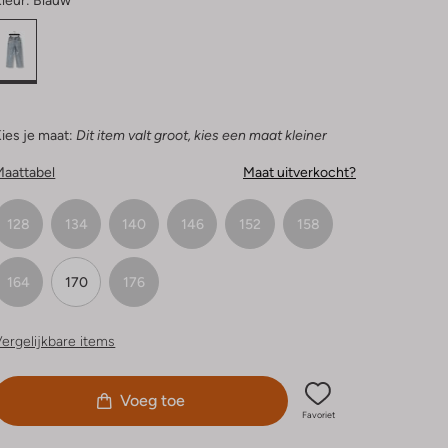
leur:
Blauw
ies je maat:
Dit item valt groot, kies een maat kleiner
Maattabel
Maat uitverkocht?
128
134
140
146
152
158
164
170
176
ergelijkbare items
Voeg toe
Favoriet