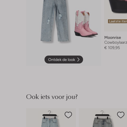
Laatste it
Moonrise
Cowboylaar
€ 109,95
Ontdek de look
Ook iets voor jou?