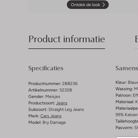
Ontdek de look
Product informatie
Specificaties
Samenst
Kleur:
Blau
Productnummer:
288236
Wassing:
M
Artikelnummer:
52328
Patroon:
Ef
Gender:
Meisjes
Materiaal:
K
Productsoort:
Jeans
Materiaalp
Subsoort:
Straight Leg Jeans
99% Katoen,
Merk:
Cars Jeans
Taillehoogt
Model:
Bry Damage
Pasvorm:
St