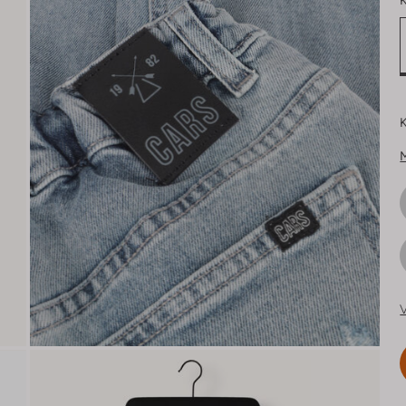
K
K
V