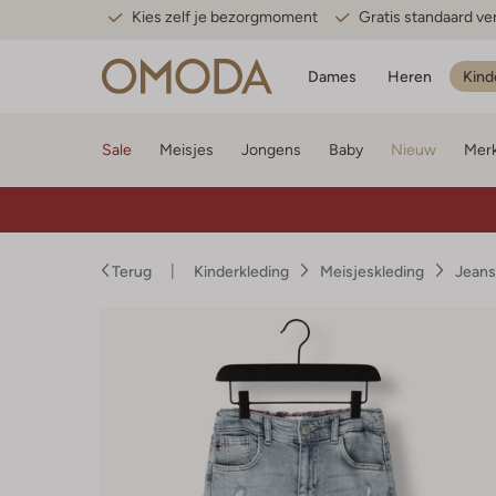
Kies zelf je bezorgmoment
Gratis standaard v
Dames
Heren
Kind
Sale
Meisjes
Jongens
Baby
Nieuw
Mer
Terug
Kinderkleding
Meisjeskleding
Jeans