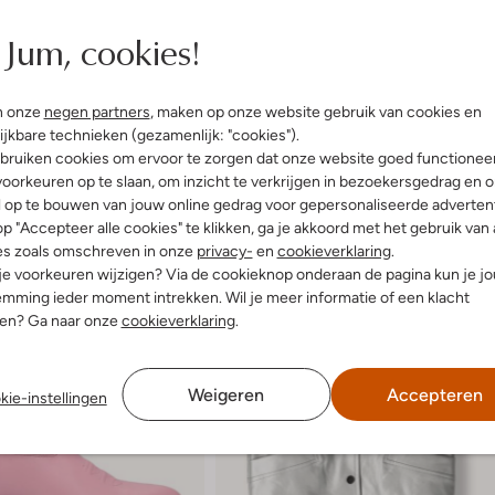
Jum, cookies!
n onze
negen partners
, maken op onze website gebruik van cookies en
ijkbare technieken (gezamenlijk: "cookies").
bruiken cookies om ervoor te zorgen dat onze website goed functionee
oorkeuren op te slaan, om inzicht te verkrijgen in bezoekersgedrag en 
l op te bouwen van jouw online gedrag voor gepersonaliseerde advertent
p "Accepteer alle cookies" te klikken, ga je akkoord met het gebruik van 
es zoals omschreven in onze
privacy-
en
cookieverklaring
.
 je voorkeuren wijzigen? Via de cookieknop onderaan de pagina kun je j
mming ieder moment intrekken. Wil je meer informatie of een klacht
nen? Ga naar onze
cookieverklaring
.
Weigeren
Accepteren
kie-instellingen