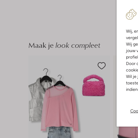
Wij, e
vergel
Maak je
look compleet
Wij ge
jouw v
profie
Door o
cooki
Wil je
toeste
indie
Coo