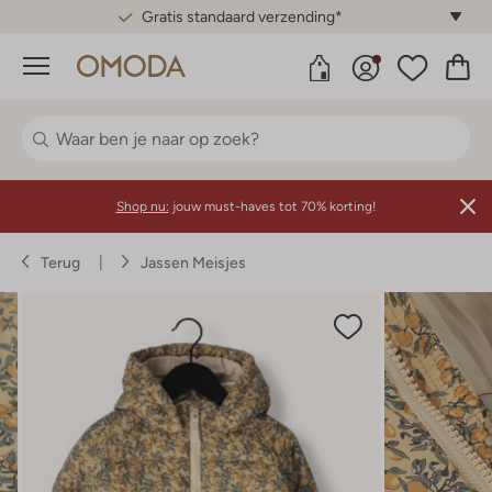
Gratis standaard verzending*
Menu
Shop nu:
jouw must-haves tot 70% korting!
Terug
Jassen Meisjes