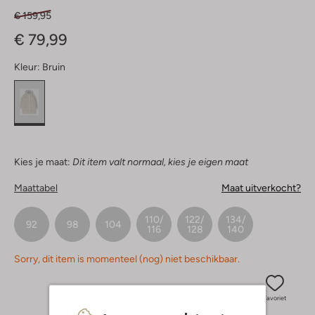
€ 159,95
€ 79,99
Kleur:
Bruin
Kies je maat:
Dit item valt normaal, kies je eigen maat
Maattabel
Maat uitverkocht?
110/
122/
134/
92
98
104
116
128
140
Sorry, dit item is momenteel (nog) niet beschikbaar.
Favoriet