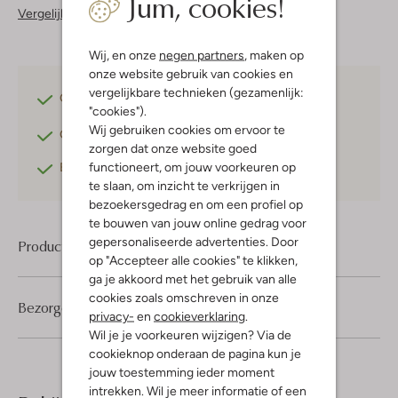
Jum, cookies!
Vergelijkbare items
Wij, en onze
negen partners
, maken op
onze website gebruik van cookies en
vergelijkbare technieken (gezamenlijk:
Gratis verzending
vanaf €75,-
"cookies").
Wij gebruiken cookies om ervoor te
Gratis retourneren
binnen 30 dagen*
zorgen dat onze website goed
functioneert, om jouw voorkeuren op
Betaal achteraf
met Klarna
te slaan, om inzicht te verkrijgen in
bezoekersgedrag en om een profiel op
te bouwen van jouw online gedrag voor
gepersonaliseerde advertenties. Door
Product informatie
op "Accepteer alle cookies" te klikken,
ga je akkoord met het gebruik van alle
cookies zoals omschreven in onze
Bezorgen & retourneren
privacy-
en
cookieverklaring
.
Wil je je voorkeuren wijzigen? Via de
cookieknop onderaan de pagina kun je
jouw toestemming ieder moment
intrekken. Wil je meer informatie of een