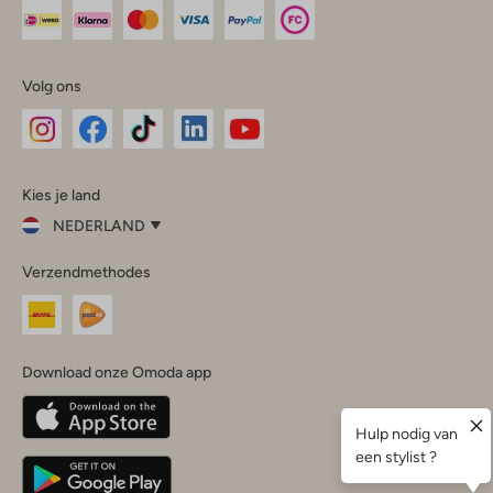
Volg ons
Omoda
Omoda
Omoda
Omoda
Omoda
Kies je land
Instagram
Facebook
TikTok
LinkedIn
YouTube
NEDERLAND
Kies
Verzendmethodes
je
Sluit
land
Nederland
België
(Nederlands)
Download onze Omoda app
Belgique
(Français)
Deutschland