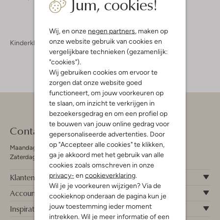
Jum, cookies!
Wij, en onze
negen partners
, maken op
onze website gebruik van cookies en
Kinderkleding
Meisjeskleding
Jassen Meisjes
vergelijkbare technieken (gezamenlijk:
"cookies").
Wij gebruiken cookies om ervoor te
zorgen dat onze website goed
functioneert, om jouw voorkeuren op
te slaan, om inzicht te verkrijgen in
bezoekersgedrag en om een profiel op
te bouwen van jouw online gedrag voor
Contact
gepersonaliseerde advertenties. Door
op "Accepteer alle cookies" te klikken,
Maandag - Vrijdag 09:00 - 19:00 uur
ga je akkoord met het gebruik van alle
Zaterdag 09:00 - 17:00 uur
cookies zoals omschreven in onze
privacy-
en
cookieverklaring
.
Klantenservice
Wil je je voorkeuren wijzigen? Via de
Account
cookieknop onderaan de pagina kun je
jouw toestemming ieder moment
Inspiratie
intrekken. Wil je meer informatie of een