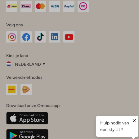
Volg ons
Omoda
Omoda
Omoda
Omoda
Omoda
Kies je land
Instagram
Facebook
TikTok
LinkedIn
YouTube
NEDERLAND
Kies
Verzendmethodes
je
Sluit
land
Nederland
België
(Nederlands)
Download onze Omoda app
Belgique
(Français)
Deutschland