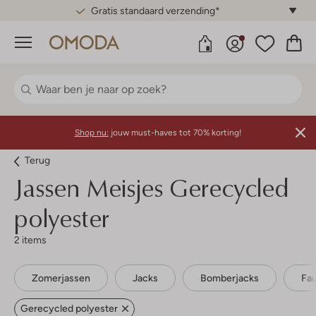
Gratis standaard verzending*
Menu
Shop nu:
jouw must-haves tot 70% korting!
Terug
Jassen Meisjes Gerecycled
polyester
2 items
Zomerjassen
Jacks
Bomberjacks
Fau
Gerecycled polyester