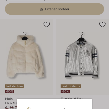
Filter en sorteer
Laatste item
Laatste items
-50%
-60%
Molo
Tumble 'n Dry
Faux fur jas
Jack
€ 138,99
€ 68,99
€ 69,99
€ 27,99