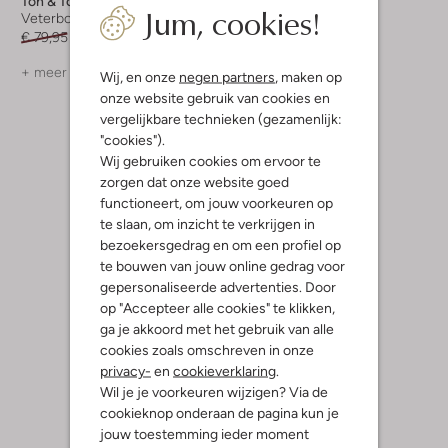
Ton & Ton
Ton & Ton
Jum, cookies!
Veterboots
Veterboots
€ 79,95
€ 39,99
€ 79,95
€ 47,99
+ meer kleuren
+ meer kleuren
Wij, en onze
negen partners
, maken op
onze website gebruik van cookies en
vergelijkbare technieken (gezamenlijk:
"cookies").
Wij gebruiken cookies om ervoor te
zorgen dat onze website goed
functioneert, om jouw voorkeuren op
te slaan, om inzicht te verkrijgen in
bezoekersgedrag en om een profiel op
te bouwen van jouw online gedrag voor
gepersonaliseerde advertenties. Door
op "Accepteer alle cookies" te klikken,
ga je akkoord met het gebruik van alle
cookies zoals omschreven in onze
privacy-
en
cookieverklaring
.
Wil je je voorkeuren wijzigen? Via de
cookieknop onderaan de pagina kun je
jouw toestemming ieder moment