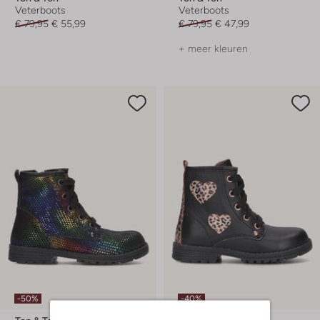
Veterboots
Veterboots
€ 79,95
€ 55,99
€ 79,95
€ 47,99
+ meer kleuren
-50%
-40%