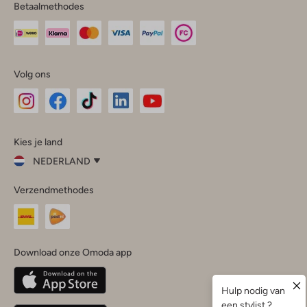
Betaalmethodes
Volg ons
Omoda
Omoda
Omoda
Omoda
Omoda
Kies je land
Instagram
Facebook
TikTok
LinkedIn
YouTube
NEDERLAND
Kies
Verzendmethodes
je
Sluit
land
Nederland
België
(Nederlands)
Download onze Omoda app
Belgique
(Français)
Deutschland