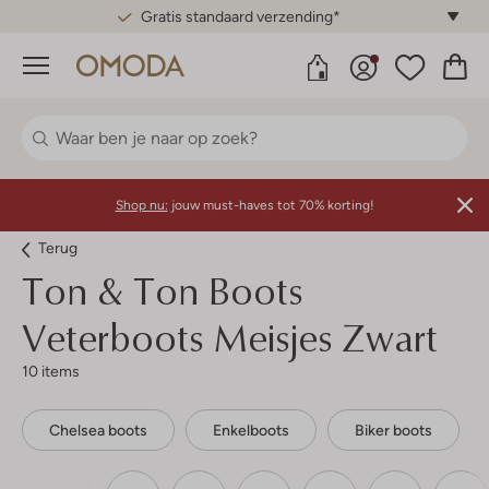
Gratis standaard verzending*
Menu
Shop nu:
jouw must-haves tot 70% korting!
Terug
Ton & Ton
Boots
Veterboots Meisjes Zwart
10 items
Chelsea boots
Enkelboots
Biker boots