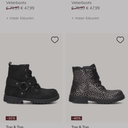
Veterboots
Veterboots
€ 79,99
€ 47,99
€ 79,99
€ 47,99
+ meer kleuren
+ meer kleuren
-30%
-40%
Ton & Ton
Ton & Ton