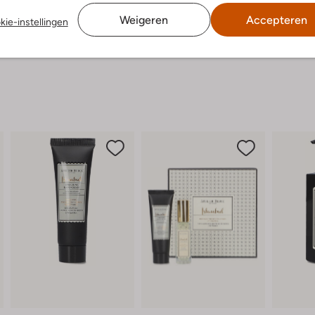
Weigeren
Accepteren
kie-instellingen