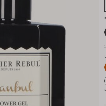
K
V
V
R