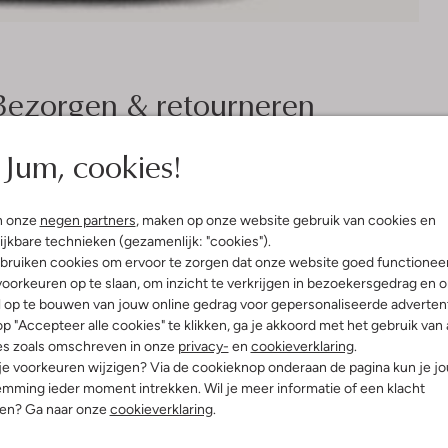
Bezorgen & retourneren
Jum, cookies!
elling & Pasvorm
Omschrijving
n onze
negen partners
, maken op onze website gebruik van cookies en
ijkbare technieken (gezamenlijk: "cookies").
 N.v.t.
Ervaar de verfrissende sensatie
bruiken cookies om ervoor te zorgen dat onze website goed functionee
Perfect voor dames die na een zo
je mee naar de levendige straten v
oorkeuren op te slaan, om inzicht te verkrijgen in bezoekersgedrag en 
dagje strand of een picknick in 
l op te bouwen van jouw online gedrag voor gepersonaliseerde advertent
zomerjurk of een comfortabele li
p "Accepteer alle cookies" te klikken, ga je akkoord met het gebruik van 
douchegel je dagelijkse routine 
es zoals omschreven in onze
privacy-
en
cookieverklaring
.
verwennerij.
 je voorkeuren wijzigen? Via de cookieknop onderaan de pagina kun je j
mming ieder moment intrekken. Wil je meer informatie of een klacht
nen? Ga naar onze
cookieverklaring
.
Geurnoten: bergamot, jasmijn, kru