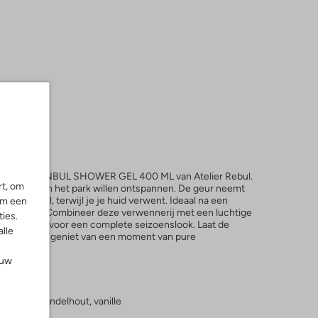
 van de ISTANBUL SHOWER GEL 400 ML van Atelier Rebul.
rt, om
nnige dag in het park willen ontspannen. De geur neemt
an Istanbul, terwijl je je huid verwent. Ideaal na een
om een
de lentezon. Combineer deze verwennerij met een luchtige
ies.
nnen broek voor een complete seizoenslook. Laat de
alle
opfrissen en geniet van een moment van pure
ouw
idnagel, sandelhout, vanille