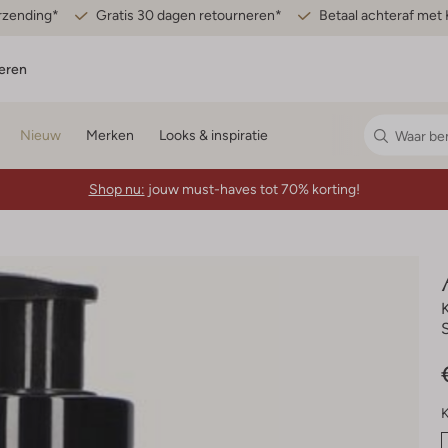
erzending*
Gratis 30 dagen retourneren*
Betaal achteraf met 
eren
Nieuw
Merken
Looks & inspiratie
Shop nu:
jouw must-haves tot 70% korting!
K