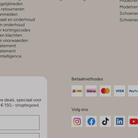
Modetren
gelijkheden
Modetren
n retourneren
Schoenen
anmelden
aat en onderhoud
Schoenen
en onderhoud
r kortingscodes
en klachten
e voorwaarden
tatement
atement
 Intelligence
Betaalmethodes
e deals, speciaal voor
p € 150,- shoptegoed.
Volg ons
Omoda
Omoda
Omoda
Omoda
Om