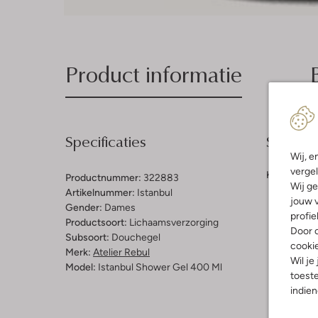
Product informatie
Specificaties
Samenst
Wij, e
vergel
Kleur:
Kleur
Productnummer:
322883
Wij ge
Artikelnummer:
Istanbul
jouw v
Gender:
Dames
profie
Productsoort:
Lichaamsverzorging
Door o
Subsoort:
Douchegel
cooki
Merk:
Atelier Rebul
Wil je
Model:
Istanbul Shower Gel 400 Ml
toeste
indie