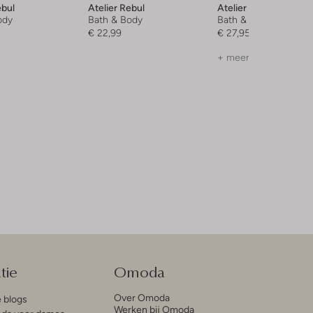
ebul
Atelier Rebul
Atelier Rebul
ody
Bath & Body
Bath & Body
€ 22,99
€ 27,95
+ meer kleuren
tie
Omoda
Over Omoda
e blogs
Werken bij Omoda