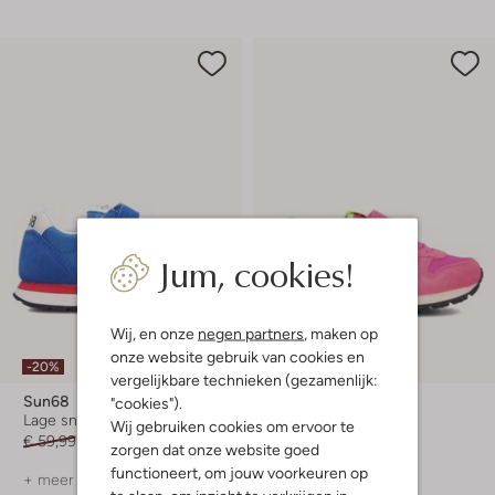
Jum, cookies!
Wij, en onze
negen partners
, maken op
onze website gebruik van cookies en
-20%
-20%
vergelijkbare technieken (gezamenlijk:
Sun68
Sun68
"cookies").
Lage sneakers
Lage sneakers
Wij gebruiken cookies om ervoor te
€ 59,99
€ 47,99
€ 64,99
€ 51,99
zorgen dat onze website goed
functioneert, om jouw voorkeuren op
+ meer kleuren
+ meer kleuren