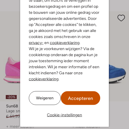
te slaan, om inzicht te verkrijgen in
bezoekersgedrag en om een profiel op
te bouwen van jouw online gedrag voor
gepersonaliseerde advertenties. Door
op "Accepteer alle cookies" te klikken,
ga je akkoord met het gebruik van alle
cookies zoals omschreven in onze
privacy-
en
cookieverklaring
.
Wil je je voorkeuren wijzigen? Via de
cookieknop onderaan de pagina kun je
jouw toestemming ieder moment
intrekken. Wil je meer informatie of een
klacht indienen? Ga naar onze
cookieverklaring
.
-20%
-20%
Accepteren
Weigeren
Sun68
Sun68
Lage sneakers
Lage sneakers
Cookie-instellingen
€ 59,99
€ 47,99
€ 64,99
€ 51,99
+ meer kleuren
+ meer kleuren