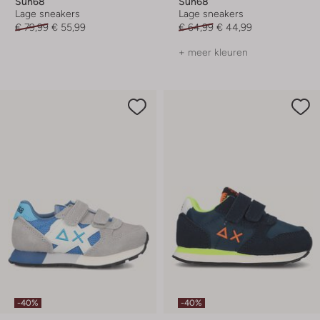
Sun68
Sun68
Lage sneakers
Lage sneakers
€ 79,99
€ 55,99
€ 64,99
€ 44,99
+ meer kleuren
-40%
-40%