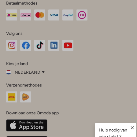
Betaalmethodes
Volg ons
Omoda
Omoda
Omoda
Omoda
Omoda
Kies je land
Instagram
Facebook
TikTok
LinkedIn
YouTube
NEDERLAND
Kies
Verzendmethodes
je
Sluit
land
Nederland
België
(Nederlands)
Download onze Omoda app
Belgique
(Français)
Deutschland