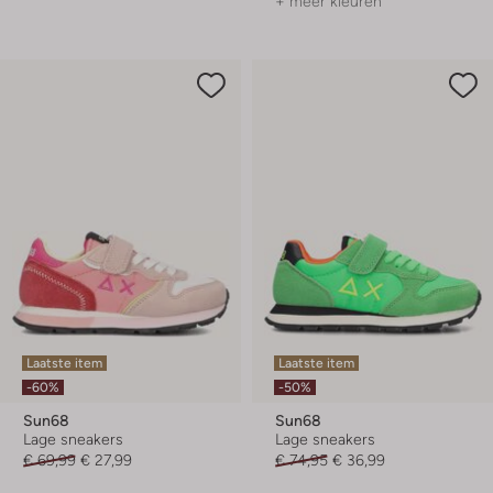
+ meer kleuren
Laatste item
Laatste item
-60%
-50%
Sun68
Sun68
Lage sneakers
Lage sneakers
€ 69,99
€ 27,99
€ 74,95
€ 36,99