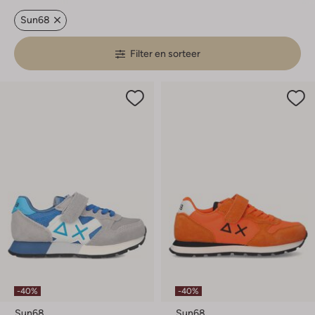
Sun68
Filter en sorteer
-40%
-40%
Sun68
Sun68