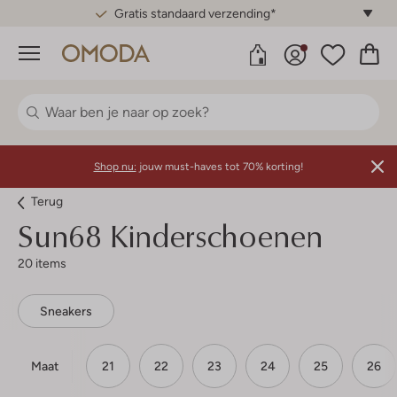
Gratis standaard verzending*
Menu
Shop nu:
jouw must-haves tot 70% korting!
Terug
Sun68
Kinderschoenen
20 items
Sneakers
Maat
21
22
23
24
25
26