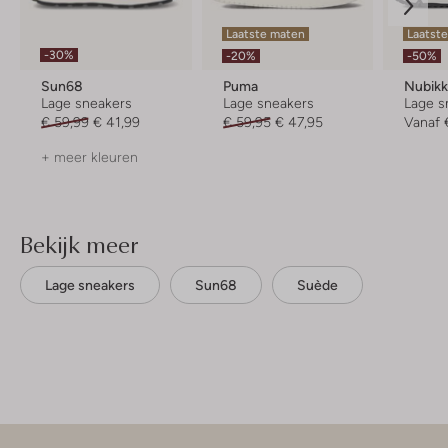
Laatste maten
Laatst
-30%
-20%
-50%
Sun68
Puma
Nubik
Lage sneakers
Lage sneakers
Lage s
€ 59,99
€ 41,99
€ 59,95
€ 47,95
Vanaf
+ meer kleuren
Bekijk meer
Lage sneakers
Sun68
Suède