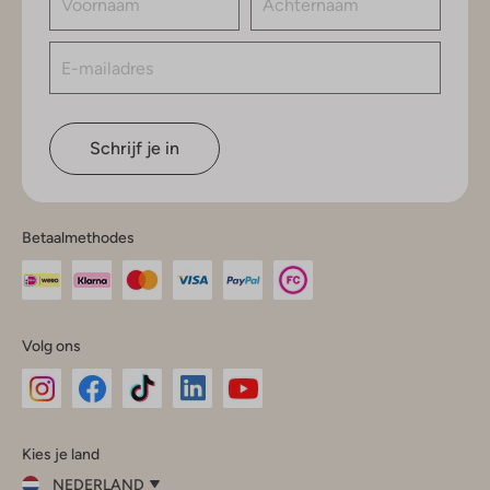
Schrijf je in
Betaalmethodes
Volg ons
Omoda
Omoda
Omoda
Omoda
Omoda
Kies je land
Instagram
Facebook
TikTok
LinkedIn
YouTube
NEDERLAND