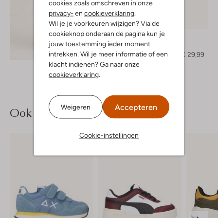
cookies zoals omschreven in onze
privacy-
en
cookieverklaring
.
-50%
Wil je je voorkeuren wijzigen? Via de
cookieknop onderaan de pagina kun je
Z8
jouw toestemming ieder moment
Jack
Ontdek de look
intrekken. Wil je meer informatie of een
€ 59,99
€ 29,99
klacht indienen? Ga naar onze
cookieverklaring
.
Accepteren
Weigeren
Ook iets voor jou?
Cookie-instellingen