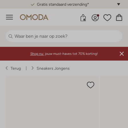
Gratis standaard verzending*
Menu
Shop nu:
jouw must-haves tot 70% korting!
Terug
Sneakers Jongens