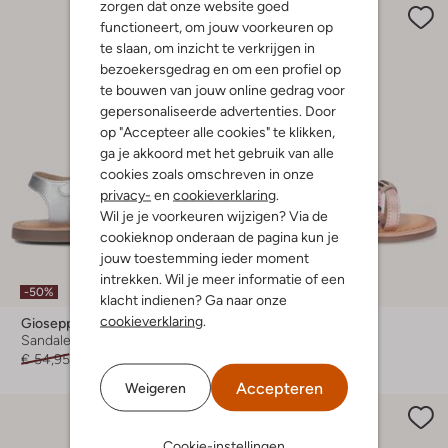
zorgen dat onze website goed
functioneert, om jouw voorkeuren op
te slaan, om inzicht te verkrijgen in
bezoekersgedrag en om een profiel op
te bouwen van jouw online gedrag voor
gepersonaliseerde advertenties. Door
op "Accepteer alle cookies" te klikken,
ga je akkoord met het gebruik van alle
cookies zoals omschreven in onze
privacy-
en
cookieverklaring
.
Wil je je voorkeuren wijzigen? Via de
cookieknop onderaan de pagina kun je
jouw toestemming ieder moment
intrekken. Wil je meer informatie of een
-50%
-50%
klacht indienen? Ga naar onze
cookieverklaring
.
Gioseppo
Gioseppo
Sandalen
Platte sandalen
€ 54,95
€ 26,99
€ 49,95
€ 24,99
Accepteren
Weigeren
Cookie-instellingen