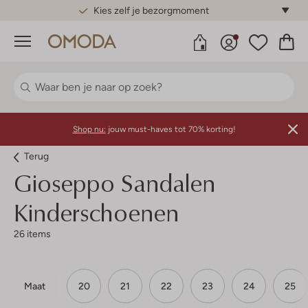
Gratis standaard verzending*
Menu
Shop nu:
jouw must-haves tot 70% korting!
Terug
Gioseppo
Sandalen
Kinderschoenen
26 items
Maat
20
21
22
23
24
25