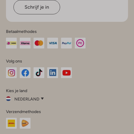
Schrijf je in
Betaalmethodes
Volg ons
Omoda
Omoda
Omoda
Omoda
Omoda
Kies je land
Instagram
Facebook
TikTok
LinkedIn
YouTube
NEDERLAND
Kies
Verzendmethodes
je
Sluit
land
Nederland