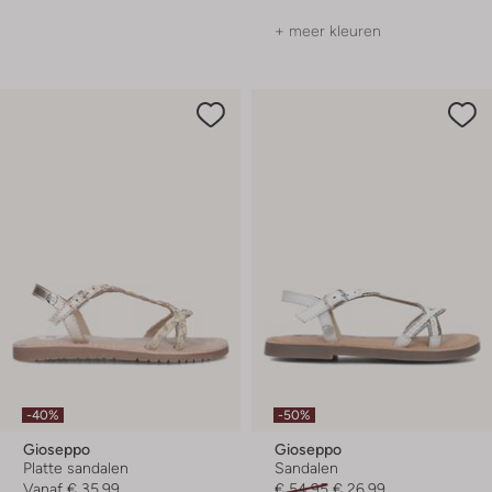
+ meer kleuren
-40%
-50%
Gioseppo
Gioseppo
Platte sandalen
Sandalen
Vanaf
€ 35,99
€ 54,95
€ 26,99