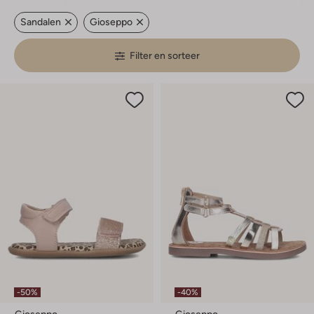
Sandalen
Gioseppo
Filter en sorteer
-50%
-40%
Gioseppo
Gioseppo