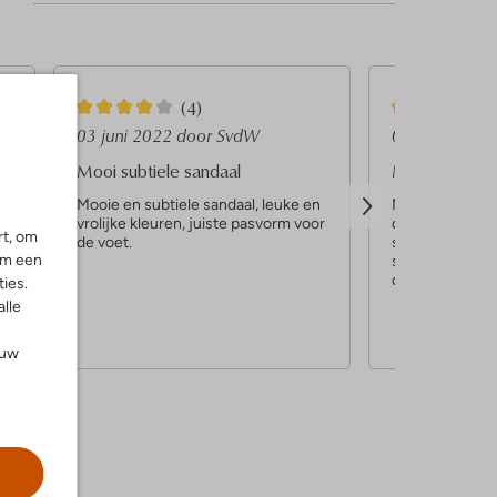
4
4
(4)
S
S
03 juni 2022
door SvdW
03 mei 2022
t
t
Mooi subtiele sandaal
Mooie sandaa
e
e
n
Mooie en subtiele sandaal, leuke en
Mooie sandaal.
or
vrolijke kleuren, juiste pasvorm voor
de wat bredere
r
r
rt, om
de voet.
sluiting, ideaal 
r
r
om een
snel zelf de sa
doen.
ies.
e
e
alle
n
n
ouw