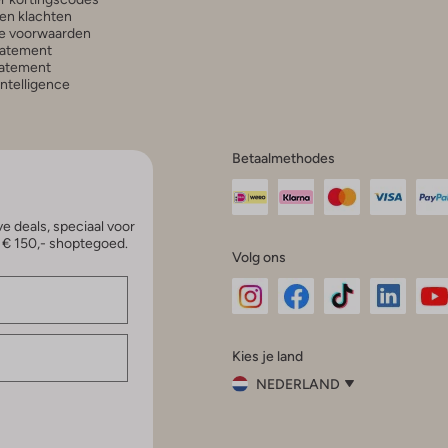
en klachten
e voorwaarden
tatement
atement
 Intelligence
Betaalmethodes
e deals, speciaal voor
p € 150,- shoptegoed.
Volg ons
Omoda
Omoda
Omoda
Omoda
Om
Kies je land
Instagram
Facebook
TikTok
LinkedI
Yo
NEDERLAND
Kies
je
Sluit