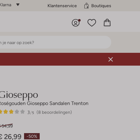
Klarna
Klantenservice
Boutiques
Gioseppo
Roségouden Gioseppo Sandalen Trenton
3
8
3
/5
(8 beoordelingen)
Sterren
€ 54,99
€ 26,99
-50%