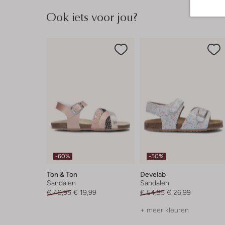
Ook iets voor jou?
-60%
-50%
Ton & Ton
Develab
Sandalen
Sandalen
€ 49,95
€ 19,99
€ 54,95
€ 26,99
+ meer kleuren