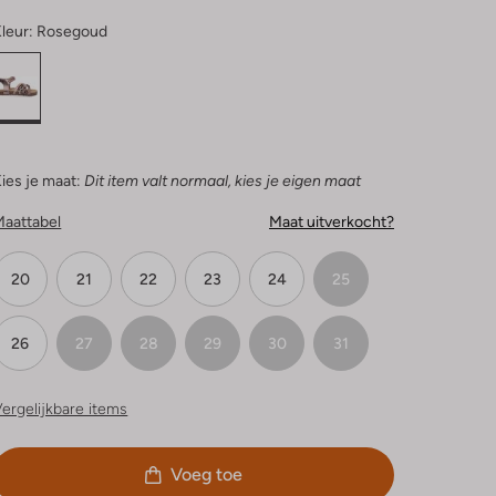
leur:
Rosegoud
ies je maat:
Dit item valt normaal, kies je eigen maat
Maattabel
Maat uitverkocht?
20
21
22
23
24
25
26
27
28
29
30
31
ergelijkbare items
Voeg toe