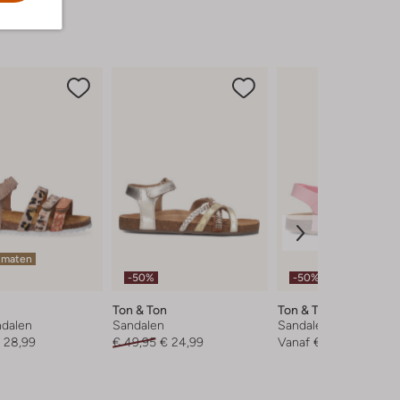
 maten
-50%
-50%
Ton & Ton
Ton & Ton
ndalen
Sandalen
Sandalen
 28,99
€ 49,95
€ 24,99
Vanaf
€ 21,99