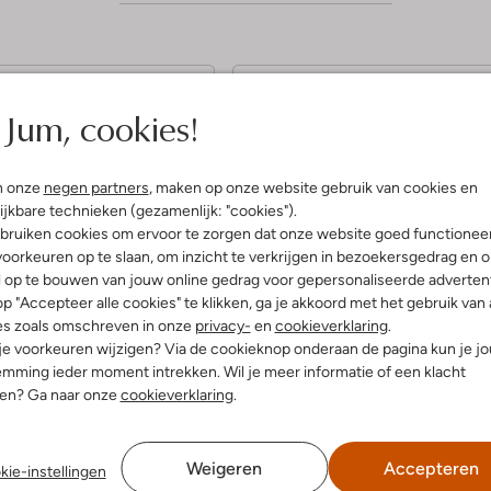
4
(2)
(4)
Jum, cookies!
S
i 2022
door Evita
03 juni 2022
door SvdW
t
te krap
Mooi subtiele sandaal
n onze
negen partners
, maken op onze website gebruik van cookies en
e
andalen maar de bandjes
Mooie en subtiele sandaal, leuke e
ijkbare technieken (gezamenlijk: "cookies").
tenen zitten te strak dus
vrolijke kleuren, juiste pasvorm vo
r
bruiken cookies om ervoor te zorgen dat onze website goed functionee
assen er niet in, helaas.
de voet.
r
oorkeuren op te slaan, om inzicht te verkrijgen in bezoekersgedrag en 
l op te bouwen van jouw online gedrag voor gepersonaliseerde advertent
e
p "Accepteer alle cookies" te klikken, ga je akkoord met het gebruik van 
n
es zoals omschreven in onze
privacy-
en
cookieverklaring
.
 je voorkeuren wijzigen? Via de cookieknop onderaan de pagina kun je j
mming ieder moment intrekken. Wil je meer informatie of een klacht
nen? Ga naar onze
cookieverklaring
.
Weigeren
Accepteren
kie-instellingen