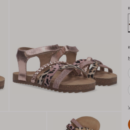
K
K
V