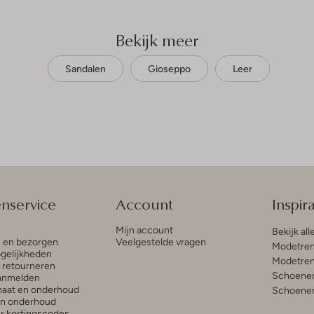
Bekijk meer
Sandalen
Gioseppo
Leer
enservice
Account
Inspira
Mijn account
Bekijk all
n en bezorgen
Veelgestelde vragen
Modetren
gelijkheden
Modetren
n retourneren
Schoenen
anmelden
aat en onderhoud
Schoenen
en onderhoud
r kortingscodes