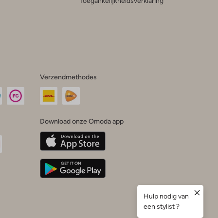
Toegankelijkheidsverklaring
Verzendmethodes
Download onze Omoda app
oda
n
uTube