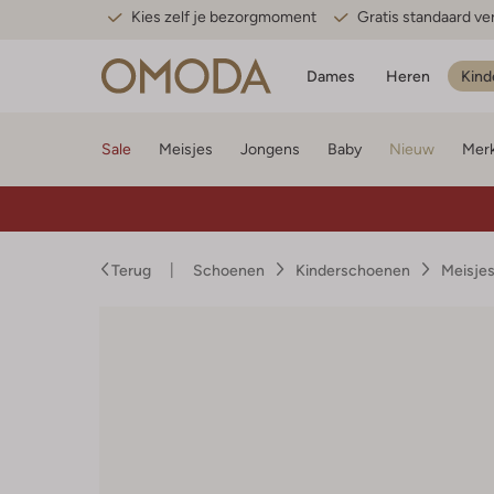
Kies zelf je bezorgmoment
Gratis standaard v
Dames
Heren
Kind
Sale
Meisjes
Jongens
Baby
Nieuw
Mer
Terug
Schoenen
Kinderschoenen
Meisje