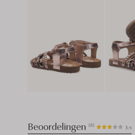
Beoordelingen
(8)
8
3
3
/5