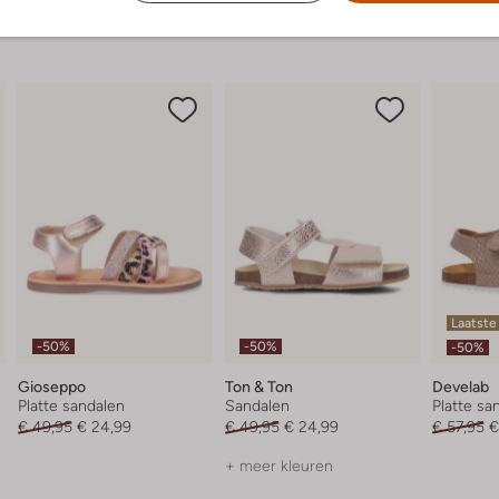
Laatste
-50%
-50%
-50%
Gioseppo
Ton & Ton
Develab
Platte sandalen
Sandalen
Platte sa
€ 49,95
€ 24,99
€ 49,95
€ 24,99
€ 57,95
€
+ meer kleuren