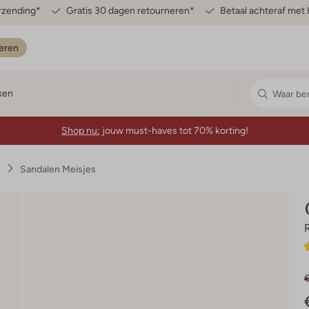
erzending*
Gratis 30 dagen retourneren*
Betaal achteraf met 
eren
ken
Shop nu:
jouw must-haves tot 70% korting!
s
Sandalen Meisjes