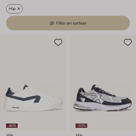
Hip
Filter en sorteer
-40%
-50%
Hip
Hip