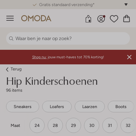
Gratis standaard verzending*
Menu
Shop nu:
jouw must-haves tot 70% korting!
Terug
Hip
Kinderschoenen
96 items
Sneakers
Loafers
Laarzen
Boots
Maat
24
28
29
30
31
32