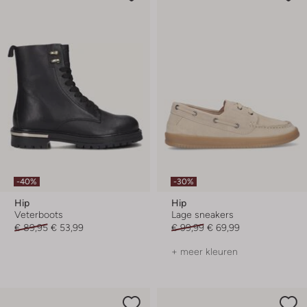
-40%
-30%
Hip
Hip
Veterboots
Lage sneakers
€ 89,95
€ 53,99
€ 99,99
€ 69,99
+ meer kleuren