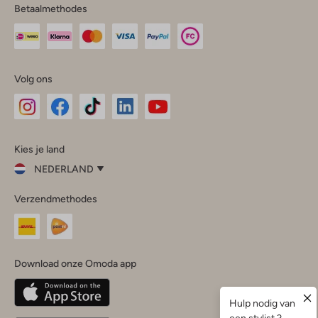
Betaalmethodes
Volg ons
Omoda
Omoda
Omoda
Omoda
Omoda
Kies je land
Instagram
Facebook
TikTok
LinkedIn
YouTube
NEDERLAND
Kies
Verzendmethodes
je
Sluit
land
Nederland
België
(Nederlands)
Download onze Omoda app
Belgique
(Français)
Deutschland