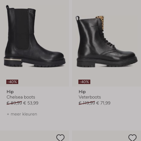
-40%
-40%
Hip
Hip
Chelsea boots
Veterboots
€ 89,99
€ 53,99
€ 119,99
€ 71,99
+ meer kleuren