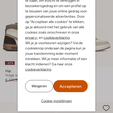
te slaan, om inzicht te verkrijgen in
bezoekersgedrag en om een profiel op
te bouwen van jouw online gedrag voor
gepersonaliseerde advertenties. Door
op "Accepteer alle cookies" te klikken,
ga je akkoord met het gebruik van alle
cookies zoals omschreven in onze
privacy-
en
cookieverklaring
.
Wil je je voorkeuren wijzigen? Via de
cookieknop onderaan de pagina kun je
jouw toestemming ieder moment
intrekken. Wil je meer informatie of een
-30%
-30%
klacht indienen? Ga naar onze
cookieverklaring
.
Hip
Hip
Hoge sneakers
Lage sneakers
€ 109,99
€ 76,99
€ 99,99
€ 69,99
Accepteren
Weigeren
+ meer kleuren
Cookie-instellingen