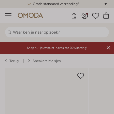
Gratis standaard verzending*
Menu
Shop nu:
jouw must-haves tot 70% korting!
Terug
Sneakers Meisjes