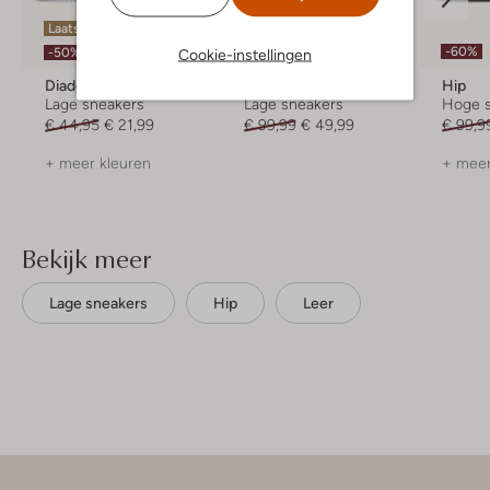
Laatste maten
-50%
-60%
-50%
Cookie-instellingen
Diadora
Hip
Hip
Lage sneakers
Lage sneakers
Hoge 
€ 44,95
€ 21,99
€ 99,99
€ 49,99
€ 99,9
+ meer kleuren
+ meer
Bekijk meer
Lage sneakers
Hip
Leer