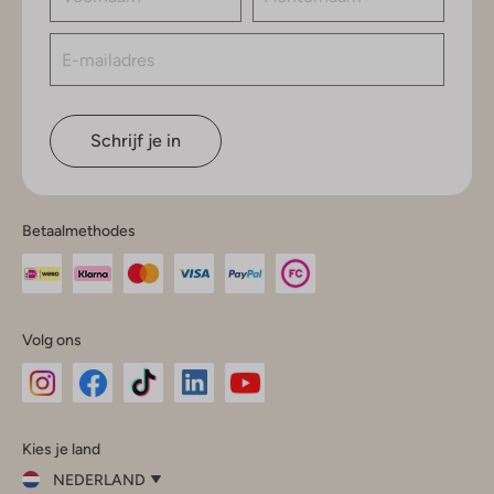
Schrijf je in
Betaalmethodes
Volg ons
Omoda
Omoda
Omoda
Omoda
Omoda
Kies je land
Instagram
Facebook
TikTok
LinkedIn
YouTube
NEDERLAND