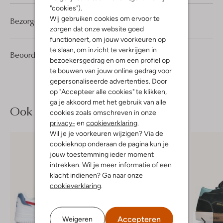
"cookies").
Wij gebruiken cookies om ervoor te
Bezorgen & retourneren
zorgen dat onze website goed
functioneert, om jouw voorkeuren op
te slaan, om inzicht te verkrijgen in
2
2
Beoordelingen
(2)
2
/5
bezoekersgedrag en om een profiel op
Sterren
te bouwen van jouw online gedrag voor
gepersonaliseerde advertenties. Door
op "Accepteer alle cookies" te klikken,
ga je akkoord met het gebruik van alle
Ook iets voor jou?
cookies zoals omschreven in onze
privacy-
en
cookieverklaring
.
Wil je je voorkeuren wijzigen? Via de
cookieknop onderaan de pagina kun je
jouw toestemming ieder moment
intrekken. Wil je meer informatie of een
klacht indienen? Ga naar onze
cookieverklaring
.
Accepteren
Weigeren