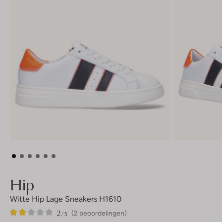
Hip
Witte Hip Lage Sneakers H1610
2
2
2
/5
(2 beoordelingen)