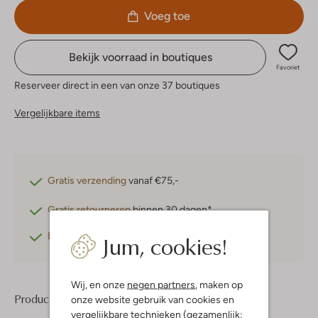
Voeg toe
Bekijk voorraad in boutiques
Favoriet
Reserveer direct in een van onze 37 boutiques
Vergelijkbare items
Gratis verzending
vanaf €75,-
Gratis retourneren
binnen 30 dagen*
Jum, cookies!
Betaal achteraf
met Klarna
Wij, en onze
negen partners
, maken op
Product informatie
onze website gebruik van cookies en
vergelijkbare technieken (gezamenlijk: