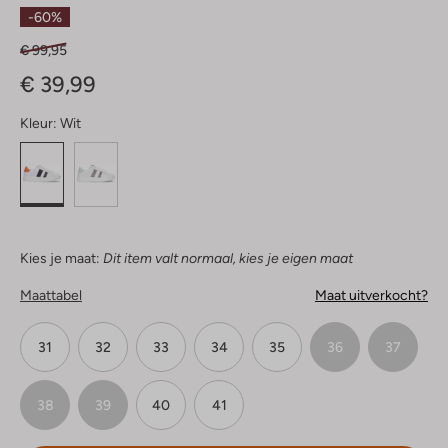
Sterren
-60%
€ 99,95
€ 39,99
Kleur:
Wit
Kies je maat:
Dit item valt normaal, kies je eigen maat
Maattabel
Maat uitverkocht?
31
32
33
34
35
36
37
38
39
40
41