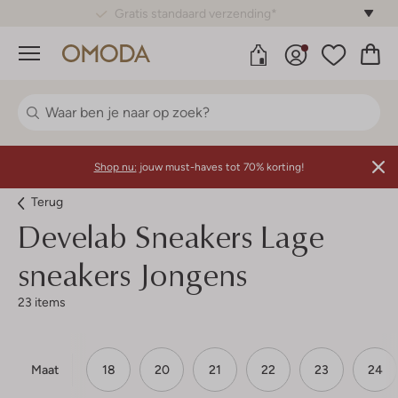
Gratis standaard verzending*
Menu
Shop nu:
jouw must-haves tot 70% korting!
Terug
Develab
Sneakers Lage
sneakers Jongens
23 items
Maat
18
20
21
22
23
24