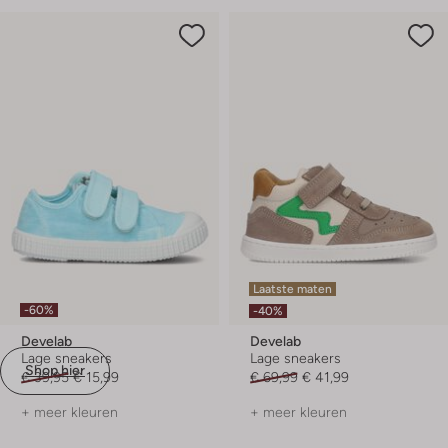
Laatste maten
-60%
-40%
Develab
Develab
Lage sneakers
Lage sneakers
Shop hier
€ 39,95
€ 15,99
€ 69,99
€ 41,99
+ meer kleuren
+ meer kleuren