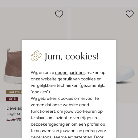
Jum, cookies!
Wij, en onze
negen partners
, maken op
onze website gebruik van cookies en
vergelijkbare technieken (gezamenlijk:
"cookies").
Laatste item
Wij gebruiken cookies om ervoor te
-50%
-60%
zorgen dat onze website goed
Develab
Develab
functioneert, om jouw voorkeuren op
Lage sneakers
Lage sneakers
te slaan, om inzicht te verkrijgen in
€ 69,99
€ 27,99
€ 39,95
€ 19,99
bezoekersgedrag en om een profiel op
+ meer kleuren
te bouwen van jouw online gedrag voor
gepersonaliseerde advertenties. Door