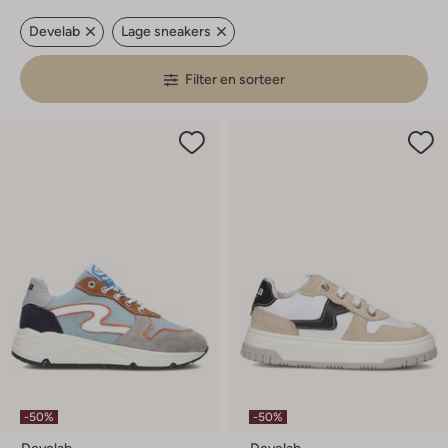
Develab
Lage sneakers
Filter en sorteer
-50%
-50%
Develab
Develab