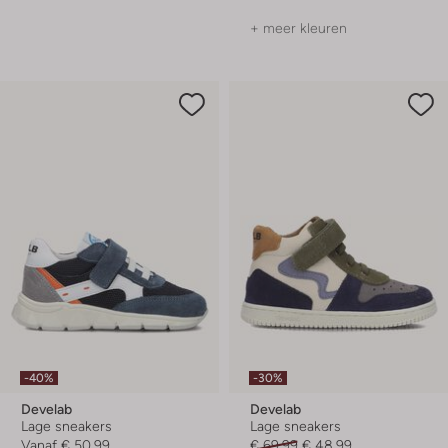
+ meer kleuren
-40%
-30%
Develab
Develab
Lage sneakers
Lage sneakers
Vanaf
€ 50,99
€ 69,99
€ 48,99