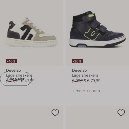
-40%
-20%
Develab
Develab
Lage sneakers
Lage sneakers
Shop hier
€ 79,99
€ 47,99
€ 99,95
€ 79,99
+ meer kleuren