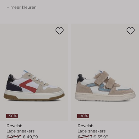
+ meer kleuren
-50%
-30%
Develab
Develab
Lage sneakers
Lage sneakers
€ 99,99
€ 49,99
€ 79,99
€ 55,99