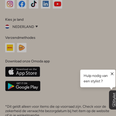
Omoda
Omoda
Omoda
Omoda
Omoda
Kies je land
Instagram
Facebook
TikTok
LinkedIn
YouTube
NEDERLAND
Kies
Verzendmethodes
je
Sluit
land
Nederland
België
(Nederlands)
Download onze Omoda app
Belgique
(Français)
Deutschland
*Dit geldt alleen voor items die op voorraad zijn. Check voor de
zekerheid de verwachte bezorgdatum bij het item op de website
of in je winkelmandje.