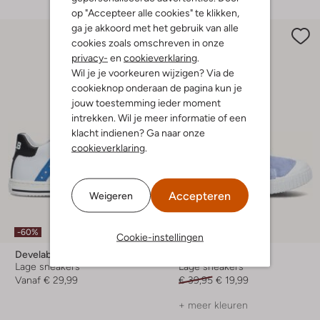
op "Accepteer alle cookies" te klikken,
ga je akkoord met het gebruik van alle
cookies zoals omschreven in onze
privacy-
en
cookieverklaring
.
Wil je je voorkeuren wijzigen? Via de
cookieknop onderaan de pagina kun je
jouw toestemming ieder moment
intrekken. Wil je meer informatie of een
klacht indienen? Ga naar onze
cookieverklaring
.
Accepteren
Weigeren
Laatste maten
-60%
-50%
Cookie-instellingen
Develab
Develab
Lage sneakers
Lage sneakers
Vanaf
€ 29,99
€ 39,95
€ 19,99
+ meer kleuren