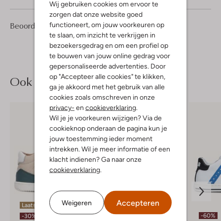
Wij gebruiken cookies om ervoor te
zorgen dat onze website goed
1
5
Beoordelingen
functioneert, om jouw voorkeuren op
(1)
5
/5
Sterren
te slaan, om inzicht te verkrijgen in
bezoekersgedrag en om een profiel op
te bouwen van jouw online gedrag voor
gepersonaliseerde advertenties. Door
op "Accepteer alle cookies" te klikken,
Ook iets voor jou?
ga je akkoord met het gebruik van alle
cookies zoals omschreven in onze
privacy-
en
cookieverklaring
.
Wil je je voorkeuren wijzigen? Via de
cookieknop onderaan de pagina kun je
jouw toestemming ieder moment
intrekken. Wil je meer informatie of een
klacht indienen? Ga naar onze
cookieverklaring
.
Accepteren
Weigeren
Laatste maten
-20%
-60%
-30%