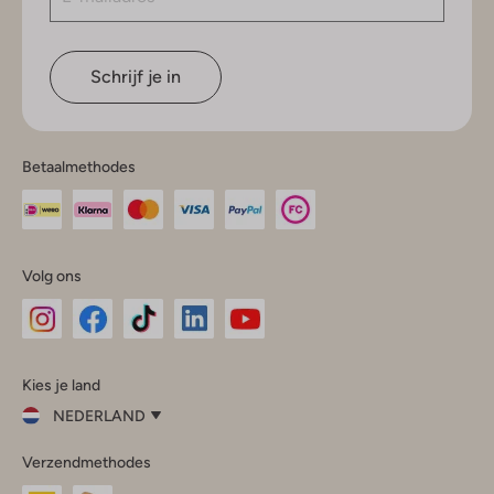
Schrijf je in
Betaalmethodes
Volg ons
Omoda
Omoda
Omoda
Omoda
Omoda
Kies je land
Instagram
Facebook
TikTok
LinkedIn
YouTube
NEDERLAND
Kies
Verzendmethodes
je
Sluit
land