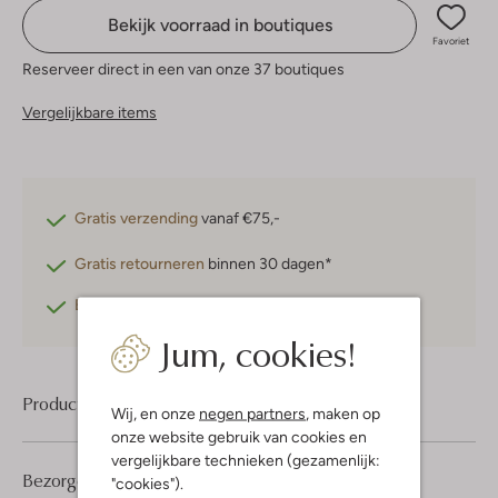
Bekijk voorraad in boutiques
Favoriet
Reserveer direct in een van onze 37 boutiques
Vergelijkbare items
Gratis verzending
vanaf €75,-
Gratis retourneren
binnen 30 dagen*
Betaal achteraf
met Klarna
Jum, cookies!
Product informatie
Wij, en onze
negen partners
, maken op
onze website gebruik van cookies en
vergelijkbare technieken (gezamenlijk:
Bezorgen & retourneren
"cookies").