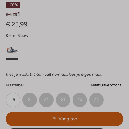
Sterren
-60%
€ 64,95
€ 25,99
Kleur:
Blauw
Kies je maat:
Dit item valt normaal, kies je eigen maat
Maattabel
Maat uitverkocht?
18
21
22
23
24
25
Voeg toe