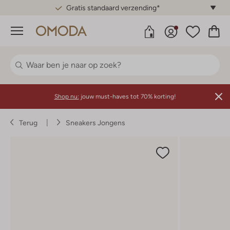
Gratis standaard verzending*
Menu
Shop nu:
jouw must-haves tot 70% korting!
Terug
Sneakers Jongens