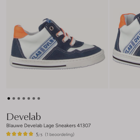
Develab
Blauwe Develab Lage Sneakers 41307
5
1
5
/5
(1 beoordeling)