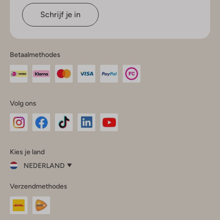
Schrijf je in
Betaalmethodes
Volg ons
Omoda
Omoda
Omoda
Omoda
Omoda
Kies je land
Instagram
Facebook
TikTok
LinkedIn
YouTube
NEDERLAND
Kies
Verzendmethodes
je
Sluit
land
Nederland