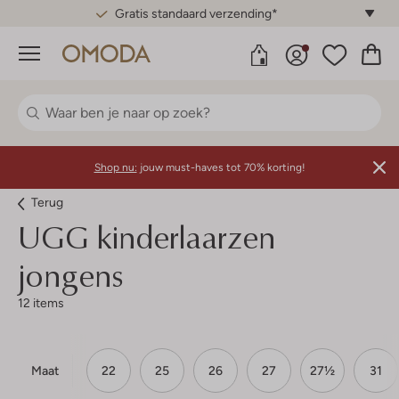
Gratis standaard verzending*
Menu
Shop nu:
jouw must-haves tot 70% korting!
Terug
UGG kinderlaarzen
jongens
12 items
Maat
22
25
26
27
27½
31