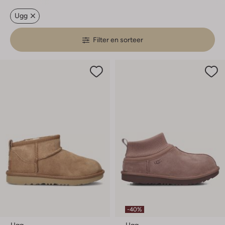
Ugg
Filter en sorteer
-40%
Ugg
Ugg