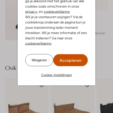
ga je akkoord met het gebruik van alle
cookies zoals omschreven in onze
Nieuw
privacy-
en
cookieverklaring
.
Molo
Wil je je voorkeuren wijzigen? Via de
Polo
cookieknop onderaan de pagina kun je
€ 34,99
jouw toestemming ieder moment
intrekken. Wil je meer informatie of een
+ meer kleuren
Ontdek de look
klacht indienen? Ga naar onze
cookieverklaring
.
Accepteren
Weigeren
Ook iets voor jou?
Cookie-instellingen