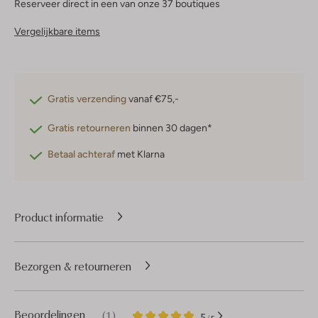
Reserveer direct in een van onze 37 boutiques
Vergelijkbare items
Gratis verzending
vanaf €75,-
Gratis retourneren
binnen 30 dagen*
Betaal achteraf
met Klarna
Product informatie
Bezorgen & retourneren
1
5
Beoordelingen
(1)
5