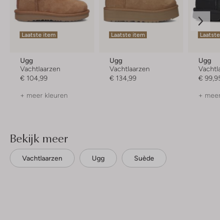
Laatste item
Laatste item
Laatste
Ugg
Ugg
Ugg
Vachtlaarzen
Vachtlaarzen
Vachtl
€ 104,99
€ 134,99
€ 99,9
+ meer kleuren
+ meer
Bekijk meer
Vachtlaarzen
Ugg
Suède