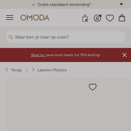
Gratis standaard verzending*
Menu
Shop nu:
jouw must-haves tot 70% korting!
Terug
Laarzen Meisjes