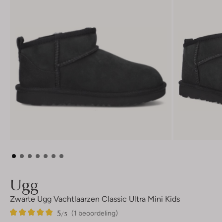
Ugg
Zwarte Ugg Vachtlaarzen Classic Ultra Mini Kids
5
1
5
/5
(1 beoordeling)