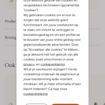
onze website gebruik van cookies en
Betaal achteraf
met Klarna
vergelijkbare technieken (gezamenlijk:
"cookies").
Wij gebruiken cookies om ervoor te
zorgen dat onze website goed
Product informatie
functioneert, om jouw voorkeuren op
te slaan, om inzicht te verkrijgen in
bezoekersgedrag en om een profiel op
Bezorgen & retourneren
te bouwen van jouw online gedrag voor
gepersonaliseerde advertenties. Door
op "Accepteer alle cookies" te klikken,
ga je akkoord met het gebruik van alle
cookies zoals omschreven in onze
Ook iets voor jou?
privacy-
en
cookieverklaring
.
Wil je je voorkeuren wijzigen? Via de
cookieknop onderaan de pagina kun je
jouw toestemming ieder moment
intrekken. Wil je meer informatie of een
klacht indienen? Ga naar onze
cookieverklaring
.