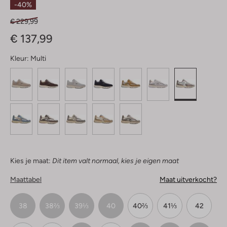
-40%
€ 229,99
€ 137,99
Kleur:
Multi
Kies je maat:
Dit item valt normaal, kies je eigen maat
Maattabel
Maat uitverkocht?
38
38⅔
39⅓
40
40⅔
41⅓
42