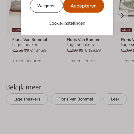
Accepteren
Weigeren
Cookie-instellingen
-50%
-50%
-40%
Floris Van Bommel
Floris Van Bommel
Floris
Lage sneakers
Lage sneakers
Lage s
€ 269,99
€ 134,99
€ 259,99
€ 129,99
€ 269,
+ meer kleuren
+ meer kleuren
+ meer
Bekijk meer
Lage sneakers
Floris Van Bommel
Leer