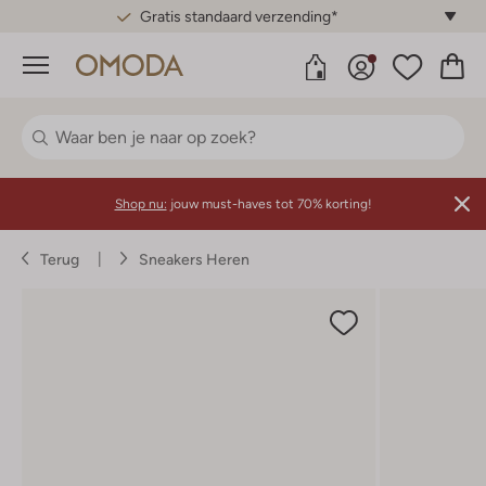
Gratis standaard verzending*
Menu
Shop nu:
jouw must-haves tot 70% korting!
Terug
Sneakers Heren