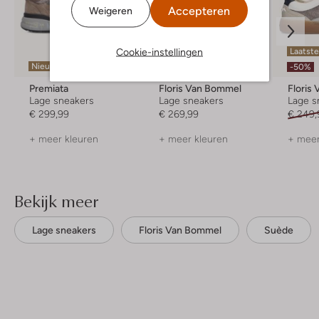
Accepteren
Weigeren
Cookie-instellingen
Laatste
Nieuw
-50%
Premiata
Floris Van Bommel
Floris
Lage sneakers
Lage sneakers
Lage s
€ 299,99
€ 269,99
€ 249,
+ meer kleuren
+ meer kleuren
+ meer
Bekijk meer
Lage sneakers
Floris Van Bommel
Suède