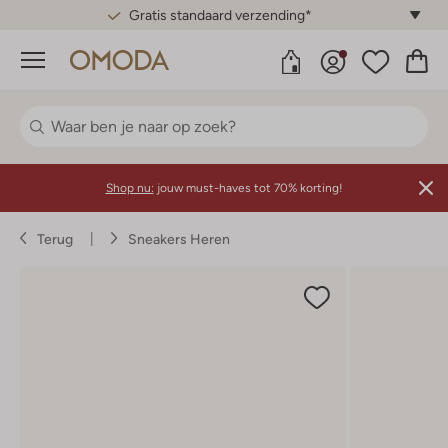
Gratis standaard verzending*
Menu
Shop nu:
jouw must-haves tot 70% korting!
Terug
Sneakers Heren