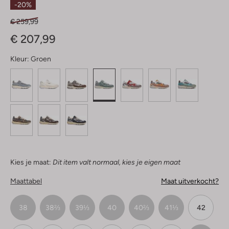
-20%
€ 259,99
€ 207,99
Kleur:
Groen
Kies je maat:
Dit item valt normaal, kies je eigen maat
Maattabel
Maat uitverkocht?
38
38⅔
39⅓
40
40⅔
41⅓
42