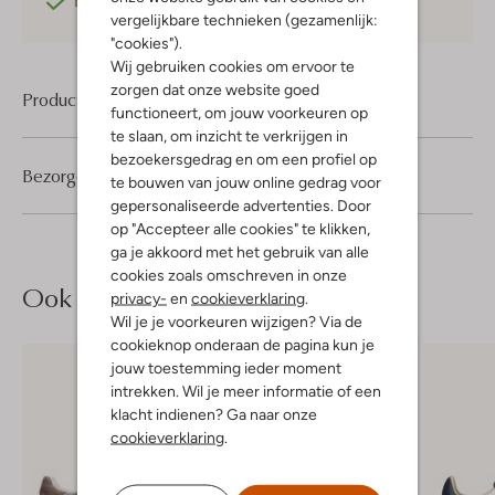
Betaal achteraf
met Klarna
vergelijkbare technieken (gezamenlijk:
"cookies").
Wij gebruiken cookies om ervoor te
zorgen dat onze website goed
Product informatie
functioneert, om jouw voorkeuren op
te slaan, om inzicht te verkrijgen in
bezoekersgedrag en om een profiel op
Bezorgen & retourneren
te bouwen van jouw online gedrag voor
gepersonaliseerde advertenties. Door
op "Accepteer alle cookies" te klikken,
ga je akkoord met het gebruik van alle
cookies zoals omschreven in onze
Ook iets voor jou?
privacy-
en
cookieverklaring
.
Wil je je voorkeuren wijzigen? Via de
cookieknop onderaan de pagina kun je
jouw toestemming ieder moment
intrekken. Wil je meer informatie of een
klacht indienen? Ga naar onze
cookieverklaring
.