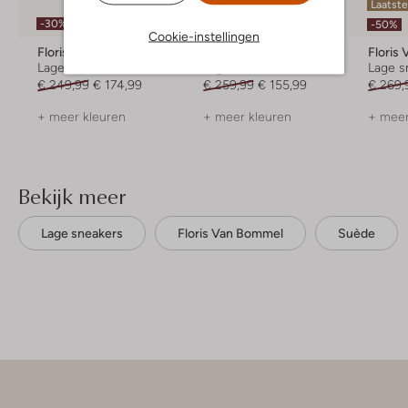
Laatst
-30%
-40%
-50%
Cookie-instellingen
Floris Van Bommel
Floris Van Bommel
Floris
Lage sneakers
Lage sneakers
Lage s
€ 249,99
€ 174,99
€ 259,99
€ 155,99
€ 269,
+ meer kleuren
+ meer kleuren
+ meer
Bekijk meer
Lage sneakers
Floris Van Bommel
Suède