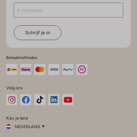
Schrijf je in
Betaalmethodes
Volg ons
Omoda
Omoda
Omoda
Omoda
Omoda
Kies je land
Instagram
Facebook
TikTok
LinkedIn
YouTube
NEDERLAND
Kies