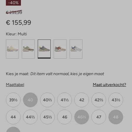
-40%
€ 259,99
€ 155,99
Kleur:
Multi
Kies je maat:
Dit item valt normaal, kies je eigen maat
Maattabel
Maat uitverkocht?
39⅓
40
40⅔
41⅓
42
42⅔
43⅓
44
44⅔
45⅓
46
46⅔
47
48