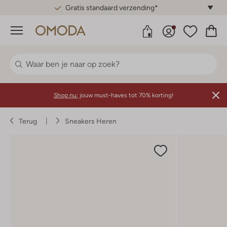
Gratis standaard verzending*
Menu
Shop nu:
jouw must-haves tot 70% korting!
Terug
Sneakers Heren