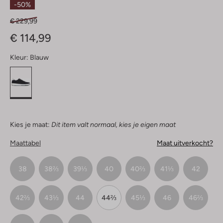
-50%
€ 229,99
€ 114,99
Kleur:
Blauw
Kies je maat:
Dit item valt normaal, kies je eigen maat
Maattabel
Maat uitverkocht?
38
38⅔
39⅓
40
40⅔
41⅓
42
42⅔
43⅓
44
44⅔
45⅓
46
46⅔