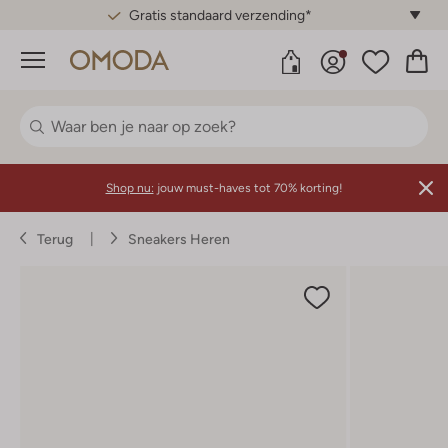
Gratis standaard verzending*
Menu
Shop nu:
jouw must-haves tot 70% korting!
Terug
Sneakers Heren