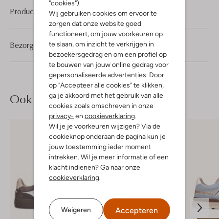
"cookies").
Product informatie
Wij gebruiken cookies om ervoor te
zorgen dat onze website goed
functioneert, om jouw voorkeuren op
Bezorgen & retourneren
te slaan, om inzicht te verkrijgen in
bezoekersgedrag en om een profiel op
te bouwen van jouw online gedrag voor
gepersonaliseerde advertenties. Door
op "Accepteer alle cookies" te klikken,
Ook iets voor jou?
ga je akkoord met het gebruik van alle
cookies zoals omschreven in onze
privacy-
en
cookieverklaring
.
Wil je je voorkeuren wijzigen? Via de
cookieknop onderaan de pagina kun je
jouw toestemming ieder moment
intrekken. Wil je meer informatie of een
klacht indienen? Ga naar onze
cookieverklaring
.
Accepteren
Weigeren