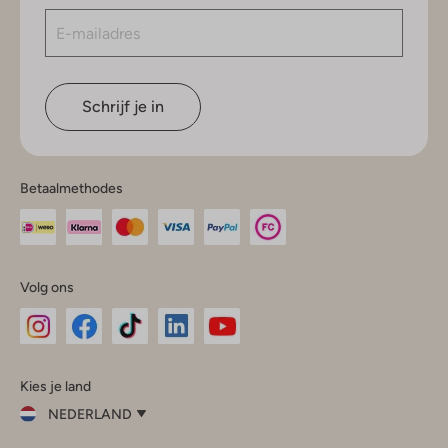
Schrijf je in
Betaalmethodes
Volg ons
Omoda
Omoda
Omoda
Omoda
Omoda
Kies je land
Instagram
Facebook
TikTok
LinkedIn
YouTube
NEDERLAND
Kies