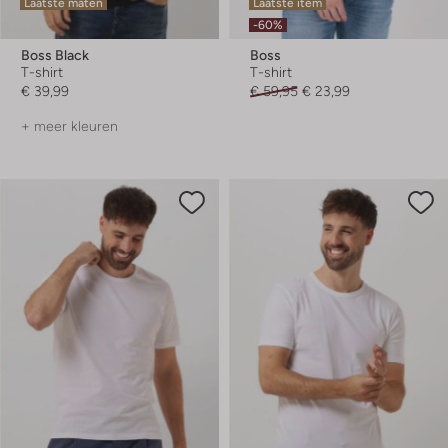
Laatste maten
Laatste item
-60%
Boss Black
Boss
T-shirt
T-shirt
€ 39,99
€ 59,95
€ 23,99
+ meer kleuren