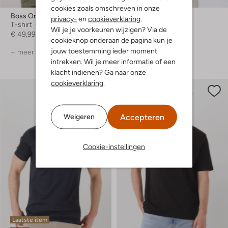
-30%
cookies zoals omschreven in onze
Boss Orange
Boss Orange
privacy-
en
cookieverklaring
.
T-shirt
T-shirt
Wil je je voorkeuren wijzigen? Via de
€ 49,99
€ 49,99
€ 34,99
cookieknop onderaan de pagina kun je
jouw toestemming ieder moment
+ meer kleuren
+ meer kleuren
intrekken. Wil je meer informatie of een
klacht indienen? Ga naar onze
cookieverklaring
.
Accepteren
Weigeren
Cookie-instellingen
Laatste item