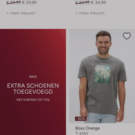
€ 59,99
€ 29,99
€ 69,99
€ 34,99
+ meer kleuren
+ meer kleuren
-50%
Boss Orange
T-shirt