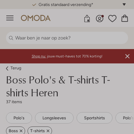
Gratis standaard verzending*
Menu
Shop nu:
jouw must-haves tot 70% korting!
Terug
Boss
Polo's & T-shirts T-
shirts Heren
37 items
Polo's
Longsleeves
Sportshirts
Polo'
Boss
T-shirts