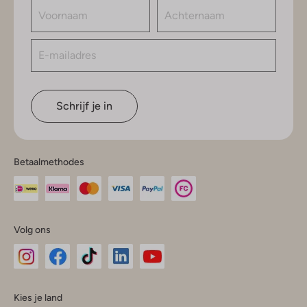
Schrijf je in
Betaalmethodes
Volg ons
Omoda
Omoda
Omoda
Omoda
Omoda
Kies je land
Instagram
Facebook
TikTok
LinkedIn
YouTube