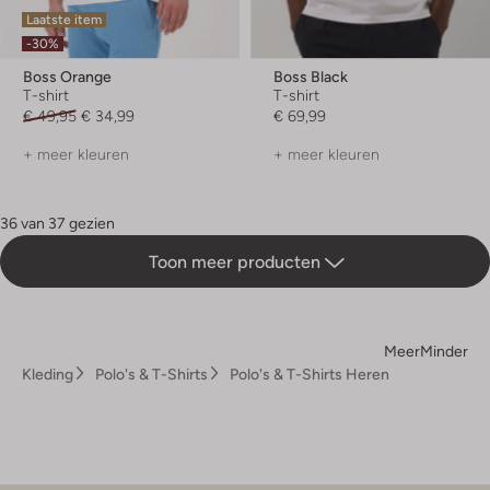
Laatste item
-30%
Boss Orange
Boss Black
T-shirt
T-shirt
€ 49,95
€ 34,99
€ 69,99
+ meer kleuren
+ meer kleuren
36 van 37 gezien
Toon meer producten
Meer
Minder
Kleding
Polo's & T-Shirts
Polo's & T-Shirts Heren