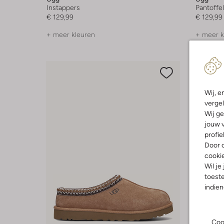
Instappers
Pantoffe
€ 129,99
€ 129,99
+ meer kleuren
+ meer k
Wij, e
vergel
Wij ge
jouw v
profie
Door o
cooki
Wil je
toeste
indie
Coo