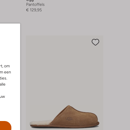
Pantoffels
€ 129,95
rt, om
om een
ies.
alle
ouw