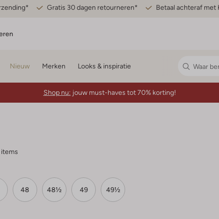
erzending*
Gratis 30 dagen retourneren*
Betaal achteraf met 
eren
Nieuw
Merken
Looks & inspiratie
Shop nu:
jouw must-haves tot 70% korting!
 items
48
48½
49
49½