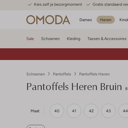
Kies zelf je bezorgmoment
Gratis standaard v
Dames
Heren
Kind
Sale
Schoenen
Kleding
Tassen & Accessoires
Schoenen
Pantoffels
Pantoffels Heren
Pantoffels Heren Bruin
8
Maat
40
41
42
43
44