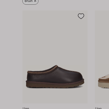
Bruin
Ugg
Ugg