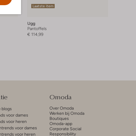
Laatste item
Ugg
Pantoffels
€ 114,99
tie
Omoda
Over Omoda
e blogs
Werken bij Omoda
ds voor dames
Boutiques
ds voor heren
Omoda-app
trends voor dames
Corporate Social
Responsibility
trends voor heren