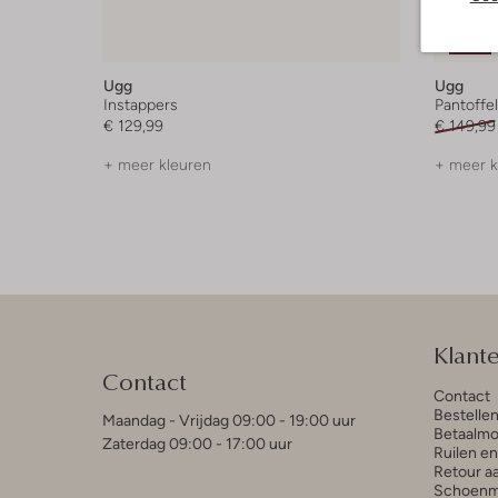
Laatste
-20%
Ugg
Ugg
Instappers
Pantoffe
€ 129,99
€ 149,99
+ meer kleuren
+ meer k
Klant
Contact
Contact
Bestelle
Maandag - Vrijdag 09:00 - 19:00 uur
Betaalmo
Zaterdag 09:00 - 17:00 uur
Ruilen e
Retour a
Schoenm