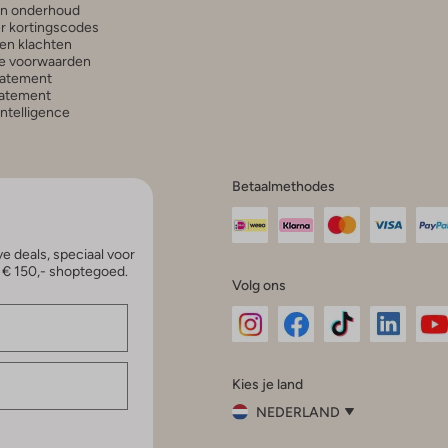
en onderhoud
r kortingscodes
en klachten
e voorwaarden
tatement
atement
 Intelligence
Betaalmethodes
e deals, speciaal voor
p € 150,- shoptegoed.
Volg ons
Omoda
Omoda
Omoda
Omoda
Om
Kies je land
Instagram
Facebook
TikTok
LinkedI
Yo
NEDERLAND
Kies