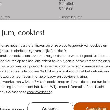
ls
Pantoffels
€ 149,99
leuren
+ meer kleuren
Jum, cookies!
n onze
negen partners
, maken op onze website gebruik van cookies en
ijkbare technieken (gezamenlijk: "cookies").
bruiken cookies om ervoor te zorgen dat onze website goed functionee
oorkeuren op te slaan, om inzicht te verkrijgen in bezoekersgedrag en 
l op te bouwen van jouw online gedrag voor gepersonaliseerde advertent
p "Accepteer alle cookies" te klikken, ga je akkoord met het gebruik van 
es zoals omschreven in onze
privacy-
en
cookieverklaring
.
 je voorkeuren wijzigen? Via de cookieknop onderaan de pagina kun je j
mming ieder moment intrekken. Wil je meer informatie of een klacht
nen? Ga naar onze
cookieverklaring
.
Weigeren
Accepteren
kie-instellingen