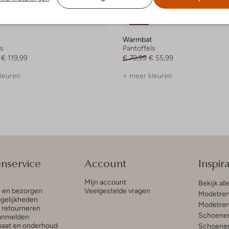
 item
Laatste item
-30%
Warmbat
ls
Pantoffels
€ 119,99
€ 79,99
€ 55,99
leuren
+ meer kleuren
enservice
Account
Inspira
Mijn account
Bekijk all
n en bezorgen
Veelgestelde vragen
Modetren
gelijkheden
Modetren
n retourneren
Schoenen
anmelden
aat en onderhoud
Schoenen