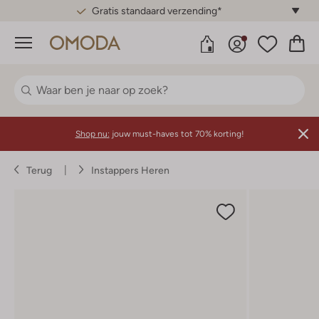
Gratis standaard verzending*
Menu
Shop nu:
jouw must-haves tot 70% korting!
Terug
Instappers Heren