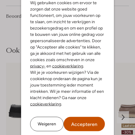
Wij gebruiken cookies om ervoor te
zorgen dat onze website goed
3
5
functioneert, om jouw voorkeuren op
Beoordelingen
(3)
5
/5
Sterren
te slaan, om inzicht te verkrijgen in
bezoekersgedrag en om een profiel op
te bouwen van jouw online gedrag voor
gepersonaliseerde advertenties. Door
op "Accepteer alle cookies" te klikken,
Ook iets voor jou?
ga je akkoord met het gebruik van alle
cookies zoals omschreven in onze
privacy-
en
cookieverklaring
.
Wil je je voorkeuren wijzigen? Via de
cookieknop onderaan de pagina kun je
jouw toestemming ieder moment
intrekken. Wil je meer informatie of een
klacht indienen? Ga naar onze
cookieverklaring
.
Accepteren
Weigeren
Laatste
-30%