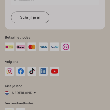
Schrijf je in
Betaalmethodes
Volg ons
Omoda
Omoda
Omoda
Omoda
Omoda
Kies je land
Instagram
Facebook
TikTok
LinkedIn
YouTube
NEDERLAND
Kies
Verzendmethodes
je
Sluit
land