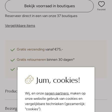
Bekijk voorraad in boutiques
Favoriet
Reserveer direct in een van onze 37 boutiques
Vergelijkbare items
Gratis verzending
vanaf €75,-
Gratis retourneren
binnen 30 dagen*
Betaal achteraf
met Klarna
Jum, cookies!
Product informatie
Wij, en onze
negen partners
, maken op
onze website gebruik van cookies en
vergelijkbare technieken (gezamenlijk:
Bezorgen & retourneren
"cookies").