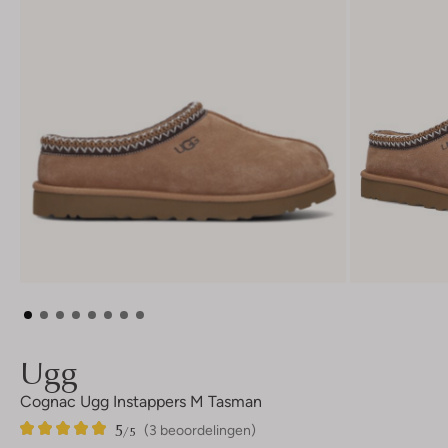
Ugg
Cognac Ugg Instappers M Tasman
5
3
5
/5
(3 beoordelingen)