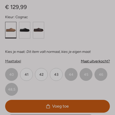
Sterren
€ 129,99
Kleur:
Cognac
Kies je maat:
Dit item valt normaal, kies je eigen maat
Maattabel
Maat uitverkocht?
40
41
42
43
44
45
46
48,5
Voeg toe