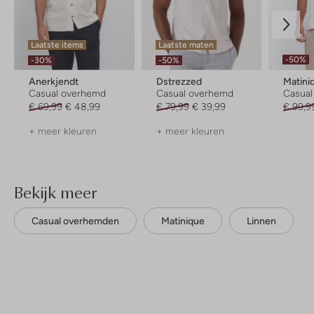
Laatste items
Laatste maten
-50%
-30%
-50%
Anerkjendt
Dstrezzed
Matini
Casual overhemd
Casual overhemd
Casua
€ 69,99
€ 48,99
€ 79,99
€ 39,99
€ 99,9
+ meer kleuren
+ meer kleuren
Bekijk meer
Casual overhemden
Matinique
Linnen