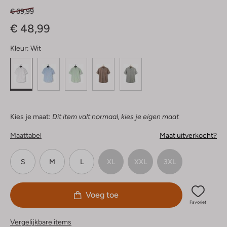
€ 69,99
€ 48,99
Kleur:
Wit
Kies je maat:
Dit item valt normaal, kies je eigen maat
Maattabel
Maat uitverkocht?
S
M
L
XL
XXL
3XL
Voeg toe
Favoriet
Vergelijkbare items