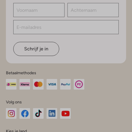
Schrijf je in
Betaalmethodes
Volg ons
Omoda
Omoda
Omoda
Omoda
Omoda
Kies je land