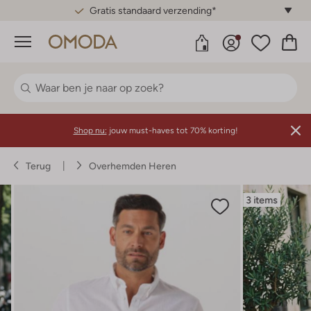
Gratis standaard verzending*
Menu
Shop nu:
jouw must-haves tot 70% korting!
Terug
Overhemden Heren
3 items