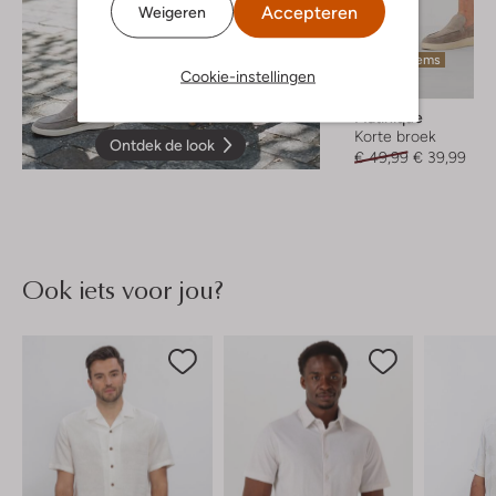
Accepteren
Weigeren
Laatste items
Cookie-instellingen
-20%
Matinique
Korte broek
Ontdek de look
€ 49,99
€ 39,99
Ook iets voor jou?