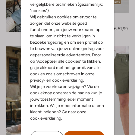
Laatste items
vergelijkbare technieken (gezamenlijk:
-60%
"cookies").
Wij gebruiken cookies om ervoor te
Alberto
Chino
zorgen dat onze website goed
Ontdek de look
€ 129,99
€ 51,99
functioneert, om jouw voorkeuren op
te slaan, om inzicht te verkrijgen in
bezoekersgedrag en om een profiel op
te bouwen van jouw online gedrag voor
gepersonaliseerde advertenties. Door
op "Accepteer alle cookies" te klikken,
ga je akkoord met het gebruik van alle
cookies zoals omschreven in onze
privacy-
en
cookieverklaring
.
Wil je je voorkeuren wijzigen? Via de
cookieknop onderaan de pagina kun je
jouw toestemming ieder moment
intrekken. Wil je meer informatie of een
klacht indienen? Ga naar onze
cookieverklaring
.