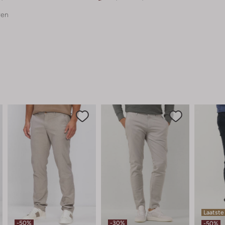
ren
Laatste
-50%
-30%
-50%