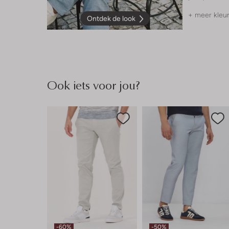
+ meer kleu
Ontdek de look
Ook iets voor jou?
-60%
-50%