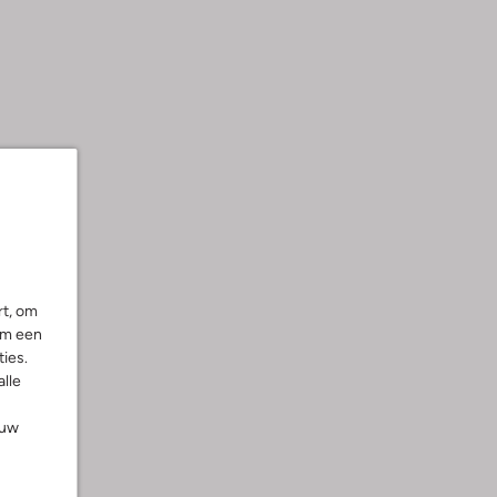
rt, om
om een
ies.
alle
ouw