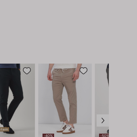
 item
-40%
-50%