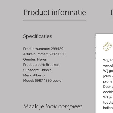
Product informatie
Specificaties
Samenst
Kleur:
Lich
Productnummer:
299429
Taillehoogt
Artikelnummer:
5987 1330
Pasvorm:
St
Gender:
Heren
Wij, e
Productsoort:
Broeken
vergel
Subsoort:
Chino's
Wij ge
Merk:
Alberto
jouw v
Model:
5987 1330 Lou-J
profie
Door o
cooki
Wil je
toeste
Maak je
look compleet
indie