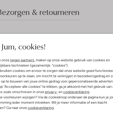
Bezorgen & retourneren
elling & Pasvorm
Jum, cookies!
tblauw
e:
Normale Taille
raight
n onze
negen partners
, maken op onze website gebruik van cookies en
ijkbare technieken (gezamenlijk: "cookies").
bruiken cookies om ervoor te zorgen dat onze website goed functionee
oorkeuren op te slaan, om inzicht te verkrijgen in bezoekersgedrag en 
l op te bouwen van jouw online gedrag voor gepersonaliseerde advertent
p "Accepteer alle cookies" te klikken, ga je akkoord met het gebruik van 
es zoals omschreven in onze
privacy-
en
cookieverklaring
.
 je voorkeuren wijzigen? Via de cookieknop onderaan de pagina kun je j
mming ieder moment intrekken. Wil je meer informatie of een klacht
nen? Ga naar onze
cookieverklaring
.