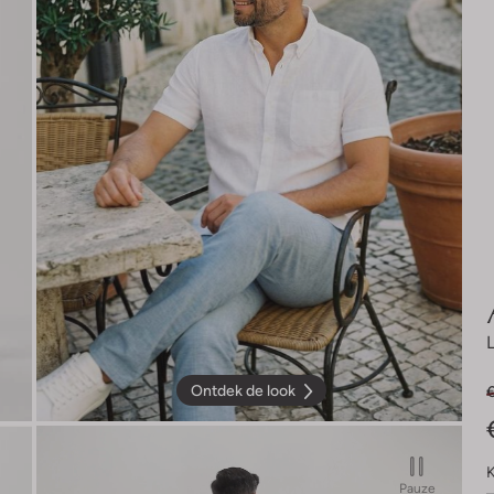
Ontdek de look
€
K
Pauze