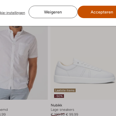
Weigeren
Accepteren
kie-instellingen
Laatste items
-50%
Nubikk
rhemd
Lage sneakers
8,99
€ 199,99
€ 99,99