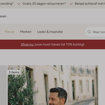
erzending*
Gratis 30 dagen retourneren*
Betaal achteraf met 
eren
Nieuw
Merken
Looks & inspiratie
Shop nu:
jouw must-haves tot 70% korting!
3 items