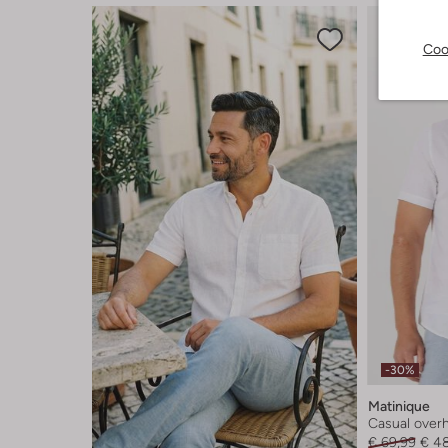
Coo
-30%
Matinique
Casual ove
€ 69,99
€ 4