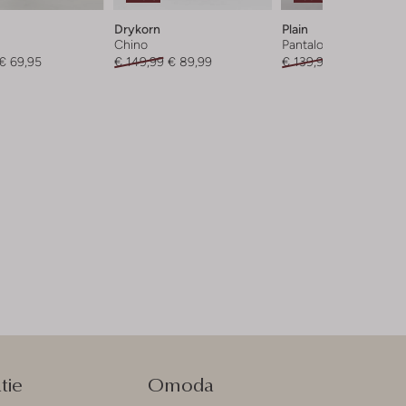
Drykorn
Plain
Chino
Pantalon
€ 69,95
€ 149,99
€ 89,99
€ 139,95
€ 69,99
tie
Omoda