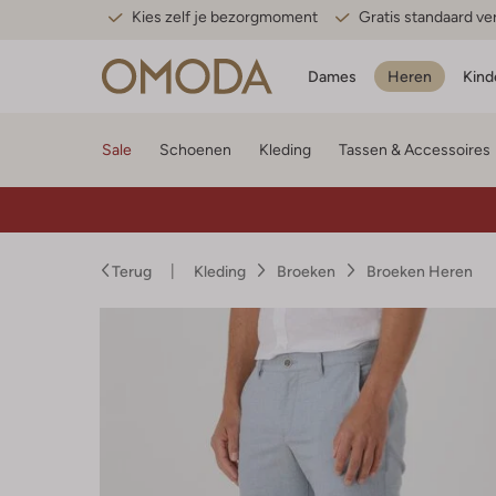
Kies zelf je bezorgmoment
Gratis standaard v
Dames
Heren
Kind
Sale
Schoenen
Kleding
Tassen & Accessoires
Terug
Kleding
Broeken
Broeken Heren