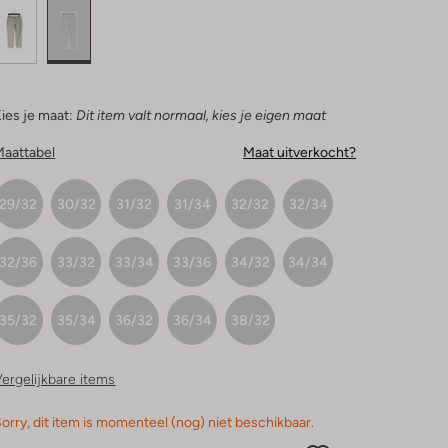
ies je maat:
Dit item valt normaal, kies je eigen maat
Maattabel
Maat uitverkocht?
29/32
30/32
31/32
31/34
32/32
32/34
32/36
33/32
33/34
33/36
34/32
34/34
35/32
35/34
36/32
36/34
38/32
ergelijkbare items
orry, dit item is momenteel (nog) niet beschikbaar.