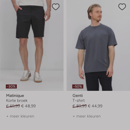
-30%
-50%
Matinique
Genti
Korte broek
T-shirt
€ 69,99
€ 48,99
€ 89,99
€ 44,99
+ meer kleuren
+ meer kleuren