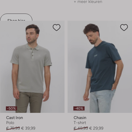
+ meer kleuren
Shop hier
-50%
-40%
Cast Iron
Chasin
Polo
T-shirt
€ 79,99
€ 39,99
€ 49,99
€ 29,99