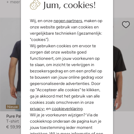
Jum, cookies!
+ meer kleuren
+ meer kleuren
Wij, en onze
negen partners
, maken op
onze website gebruik van cookies en
vergelijkbare technieken (gezamenlijk:
"cookies").
Wij gebruiken cookies om ervoor te
zorgen dat onze website goed
functioneert, om jouw voorkeuren op
te slaan, om inzicht te verkrijgen in
bezoekersgedrag en om een profiel op
te bouwen van jouw online gedrag voor
gepersonaliseerde advertenties. Door
op "Accepteer alle cookies" te klikken,
ga je akkoord met het gebruik van alle
cookies zoals omschreven in onze
Nieuw
-50%
privacy-
en
cookieverklaring
.
Wil je je voorkeuren wijzigen? Via de
Pure Path
Levi's
cookieknop onderaan de pagina kun je
T-shirt
T-shirt
€ 59,99
€ 34,99
€ 16,99
jouw toestemming ieder moment
intrekken. Wil je meer informatie of een