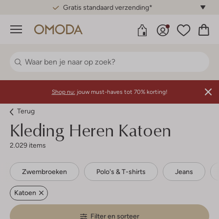
Gratis standaard verzending*
Menu
Shop nu:
jouw must-haves tot 70% korting!
Terug
Kleding Heren Katoen
2.029 items
Zwembroeken
Polo's & T-shirts
Jeans
Katoen
Filter en sorteer