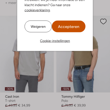
+ meer kleuren
+ meer kleuren
klacht indienen? Ga naar onze
cookieverklaring
.
Accepteren
Weigeren
Cookie-instellingen
-30%
-50%
Cast Iron
Tommy Hilfiger
T-shirt
Polo
€ 49,99
€ 34,99
€ 79,99
€ 39,99