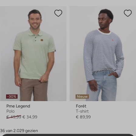
-30%
Nieuw
Pme Legend
Forét
Polo
T-shirt
€ 49,99
€ 34,99
€ 89,99
36 van 2.029 gezien