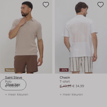
Nieuw
-30%
Saint Steve
Chasin
Polo
T-shirt
Shop hier
€ 109,99
€ 49,99
€ 34,99
+ meer kleuren
+ meer kleuren