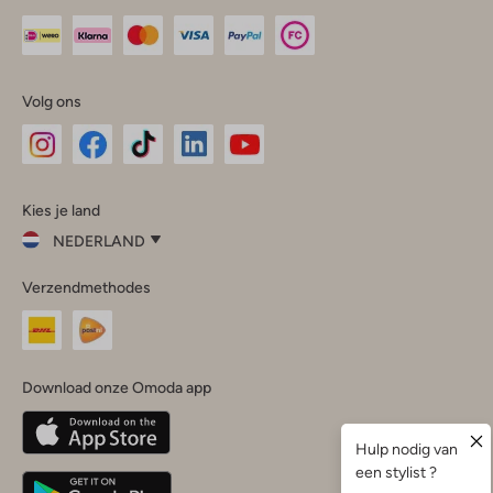
Volg ons
Omoda
Omoda
Omoda
Omoda
Omoda
Kies je land
Instagram
Facebook
TikTok
LinkedIn
YouTube
NEDERLAND
Kies
Verzendmethodes
je
Sluit
land
Nederland
België
(Nederlands)
Download onze Omoda app
Belgique
(Français)
Deutschland