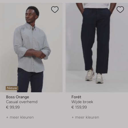
Nieuw
Boss Orange
Forét
Casual overhemd
Wijde broek
€ 99,99
€ 159,99
+ meer kleuren
+ meer kleuren