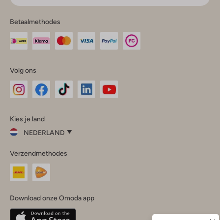
Betaalmethodes
Volg ons
Omoda
Omoda
Omoda
Omoda
Omoda
Kies je land
Instagram
Facebook
TikTok
LinkedIn
YouTube
NEDERLAND
Kies
Verzendmethodes
je
Sluit
land
Nederland
België
(Nederlands)
Download onze Omoda app
Belgique
(Français)