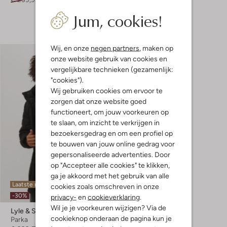
Jum, cookies!
+ meer kleuren
Wij, en onze
negen partners
, maken op
onze website gebruik van cookies en
vergelijkbare technieken (gezamenlijk:
"cookies").
Wij gebruiken cookies om ervoor te
zorgen dat onze website goed
functioneert, om jouw voorkeuren op
te slaan, om inzicht te verkrijgen in
bezoekersgedrag en om een profiel op
te bouwen van jouw online gedrag voor
gepersonaliseerde advertenties. Door
op "Accepteer alle cookies" te klikken,
ga je akkoord met het gebruik van alle
Laatste maten
cookies zoals omschreven in onze
-30%
privacy-
en
cookieverklaring
.
Wil je je voorkeuren wijzigen? Via de
Lyle & Scott
cookieknop onderaan de pagina kun je
Parka