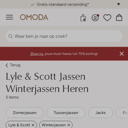
Gratis standaard verzending*
Menu
Shop nu:
jouw must-haves tot 70% korting!
Terug
Lyle & Scott
Jassen
Winterjassen Heren
5 items
Zomerjassen
Tussenjassen
Jacks
Pa
Lyle & Scott
Winterjassen