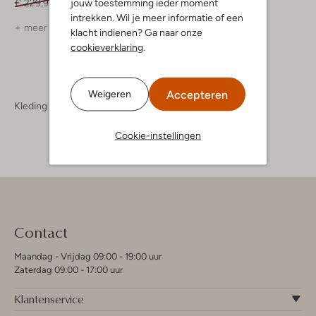
jouw toestemming ieder moment
€ 229,95
€ 160,99
intrekken. Wil je meer informatie of een
+ meer kleuren
klacht indienen? Ga naar onze
cookieverklaring
.
Accepteren
Weigeren
Kleding
Jassen
Jassen Heren
Cookie-instellingen
Contact
Maandag - Vrijdag 09:00 - 19:00 uur
Zaterdag 09:00 - 17:00 uur
Klantenservice