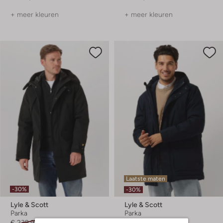
+ meer kleuren
+ meer kleuren
Laatste maten
-30%
-30%
Lyle & Scott
Lyle & Scott
Parka
Parka
€ 239,99
€ 167,99
€ 229,95
€ 160,99