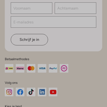
Schrijf je in
Betaalmethodes
Volg ons
Omoda
Omoda
Omoda
Omoda
Omoda
Kies je land