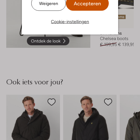
Accepteren
Weigeren
Laatste items
Cookie-instellingen
-30%
Dr Martens
Chelsea boots
Ontdek de look
€ 199,95
€ 139,95
Ook iets voor jou?