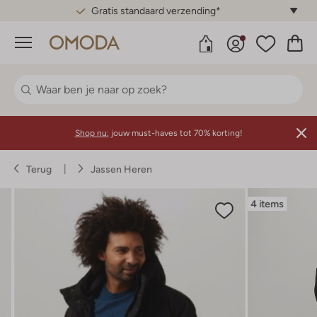
Gratis standaard verzending*
Menu
Shop nu:
jouw must-haves tot 70% korting!
Terug
Jassen Heren
4 items