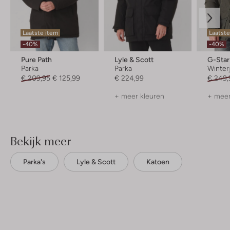
Laatste item
Laatst
-40%
-40%
Pure Path
Lyle & Scott
G-Sta
Parka
Parka
Winter
€ 209,95
€ 125,99
€ 224,99
€ 249,
+ meer kleuren
+ meer
Bekijk meer
Parka's
Lyle & Scott
Katoen