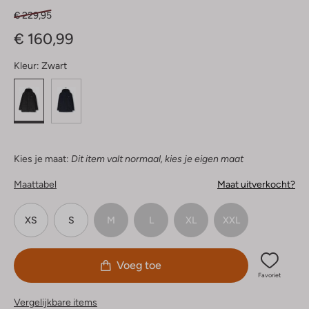
€ 229,95
€ 160,99
Kleur:
Zwart
Kies je maat:
Dit item valt normaal, kies je eigen maat
Maattabel
Maat uitverkocht?
XS
S
M
L
XL
XXL
Voeg toe
Favoriet
Vergelijkbare items