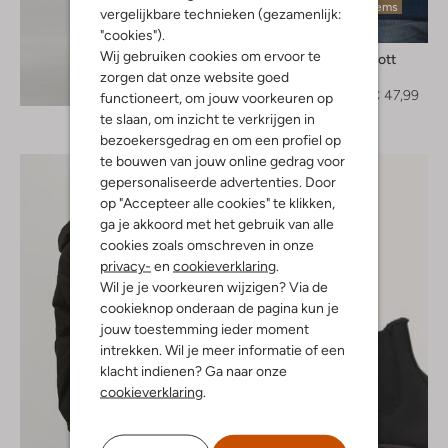
Laatste items
vergelijkbare technieken (gezamenlijk:
-40%
"cookies").
Wij gebruiken cookies om ervoor te
Lyle & Scott
Trui
zorgen dat onze website goed
Ontdek de look
€ 79,95
€ 47,99
functioneert, om jouw voorkeuren op
te slaan, om inzicht te verkrijgen in
bezoekersgedrag en om een profiel op
te bouwen van jouw online gedrag voor
gepersonaliseerde advertenties. Door
op "Accepteer alle cookies" te klikken,
ga je akkoord met het gebruik van alle
cookies zoals omschreven in onze
privacy-
en
cookieverklaring
.
Wil je je voorkeuren wijzigen? Via de
cookieknop onderaan de pagina kun je
jouw toestemming ieder moment
intrekken. Wil je meer informatie of een
klacht indienen? Ga naar onze
cookieverklaring
.