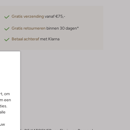
Gratis verzending
vanaf €75,-
Gratis retourneren
binnen 30 dagen*
Betaal achteraf
met Klarna
rt, om
om een
ies.
alle
ouw