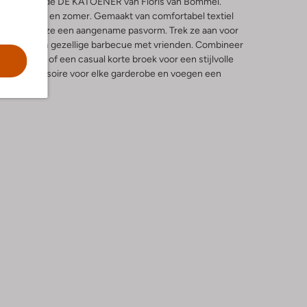
 heren met de DE KATOENER van Floris van Bommel.
oor de lente en zomer. Gemaakt van comfortabel textiel
ant, bieden ze een aangename pasvorm. Trek ze aan voor
 park of een gezellige barbecue met vrienden. Combineer
nnen broek of een casual korte broek voor een stijlvolle
-have accessoire voor elke garderobe en voegen een