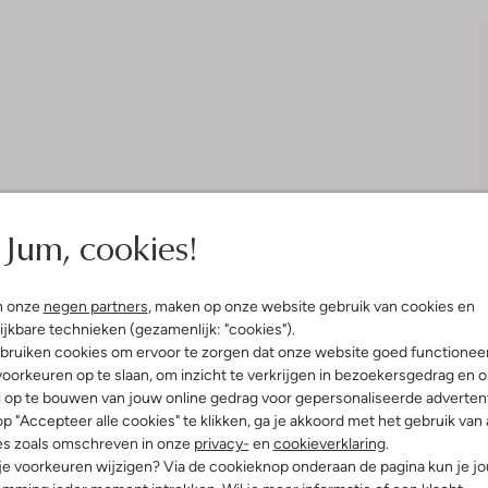
Jum, cookies!
n onze
negen partners
, maken op onze website gebruik van cookies en
Bezorgen & retourneren
ijkbare technieken (gezamenlijk: "cookies").
bruiken cookies om ervoor te zorgen dat onze website goed functionee
oorkeuren op te slaan, om inzicht te verkrijgen in bezoekersgedrag en 
l op te bouwen van jouw online gedrag voor gepersonaliseerde advertent
p "Accepteer alle cookies" te klikken, ga je akkoord met het gebruik van 
elling & Pasvorm
Omschrijving
es zoals omschreven in onze
privacy-
en
cookieverklaring
.
 je voorkeuren wijzigen? Via de cookieknop onderaan de pagina kun je j
w