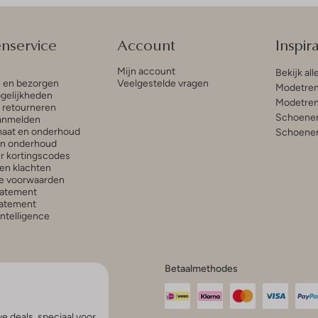
enservice
Account
Inspira
Mijn account
Bekijk all
n en bezorgen
Veelgestelde vragen
Modetren
gelijkheden
Modetren
n retourneren
Schoenen
anmelden
aat en onderhoud
Schoenen
en onderhoud
r kortingscodes
en klachten
e voorwaarden
tatement
atement
 Intelligence
Betaalmethodes
e deals, speciaal voor