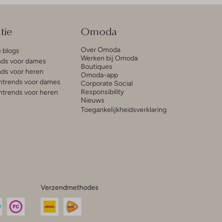
tie
Omoda
Over Omoda
e blogs
Werken bij Omoda
ds voor dames
Boutiques
ds voor heren
Omoda-app
trends voor dames
Corporate Social
Responsibility
trends voor heren
Nieuws
Toegankelijkheidsverklaring
Verzendmethodes