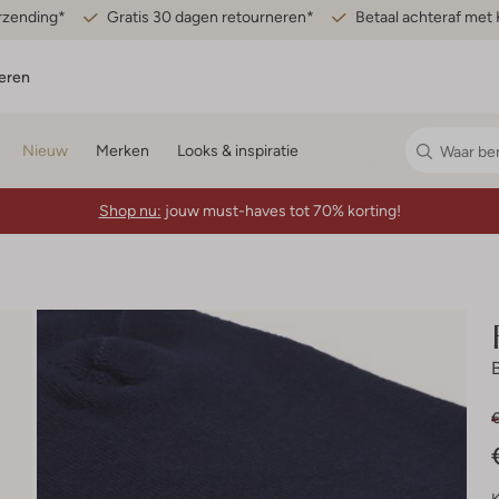
erzending*
Gratis 30 dagen retourneren*
Betaal achteraf met 
eren
Nieuw
Merken
Looks & inspiratie
Shop nu:
jouw must-haves tot 70% korting!