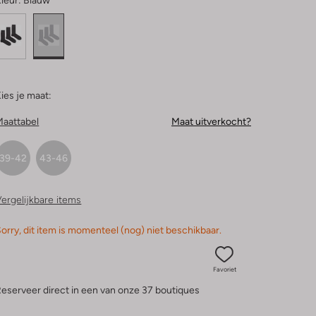
leur:
Blauw
ies je maat:
Maattabel
Maat uitverkocht?
39-42
43-46
ergelijkbare items
orry, dit item is momenteel (nog) niet beschikbaar.
Favoriet
eserveer direct in een van onze 37 boutiques