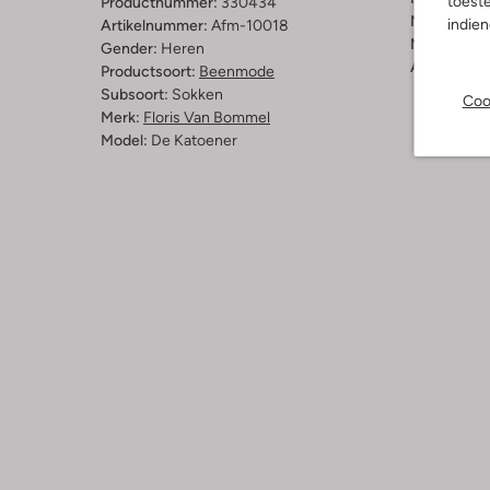
toeste
Productnummer:
330434
Materiaal b
indie
Artikelnummer:
Afm-10018
Materiaal b
Gender:
Heren
Afneembaar
Productsoort:
Beenmode
Subsoort:
Sokken
Coo
Merk:
Floris Van Bommel
Model:
De Katoener