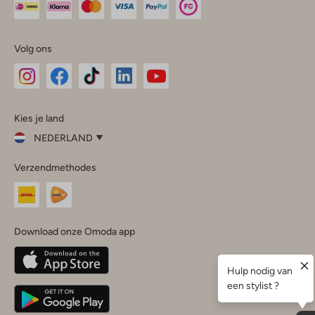
Volg ons
Omoda
Omoda
Omoda
Omoda
Omoda
Kies je land
Instagram
Facebook
TikTok
LinkedIn
YouTube
NEDERLAND
Kies
Verzendmethodes
je
Sluit
land
Nederland
België
(Nederlands)
Download onze Omoda app
Belgique
(Français)
Deutschland