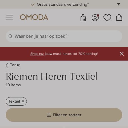
Gratis standaard verzending*
Menu
Shop nu:
jouw must-haves tot 70% korting!
Terug
Riemen Heren Textiel
10 items
Textiel
Filter en sorteer