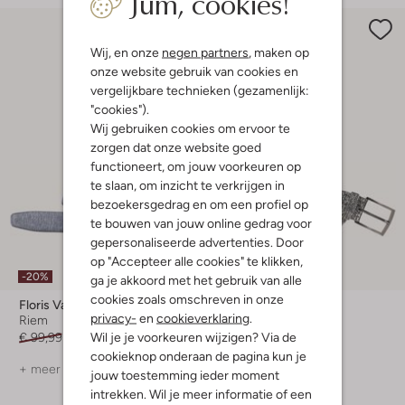
Jum, cookies!
Wij, en onze
negen partners
, maken op
onze website gebruik van cookies en
vergelijkbare technieken (gezamenlijk:
"cookies").
Wij gebruiken cookies om ervoor te
zorgen dat onze website goed
functioneert, om jouw voorkeuren op
te slaan, om inzicht te verkrijgen in
bezoekersgedrag en om een profiel op
te bouwen van jouw online gedrag voor
gepersonaliseerde advertenties. Door
op "Accepteer alle cookies" te klikken,
-20%
-30%
ga je akkoord met het gebruik van alle
cookies zoals omschreven in onze
Floris Van Bommel
Floris Van Bommel
privacy-
en
cookieverklaring
.
Riem
Riem
Wil je je voorkeuren wijzigen? Via de
€ 99,99
€ 79,99
€ 99,99
€ 69,99
cookieknop onderaan de pagina kun je
+ meer kleuren
+ meer kleuren
jouw toestemming ieder moment
intrekken. Wil je meer informatie of een