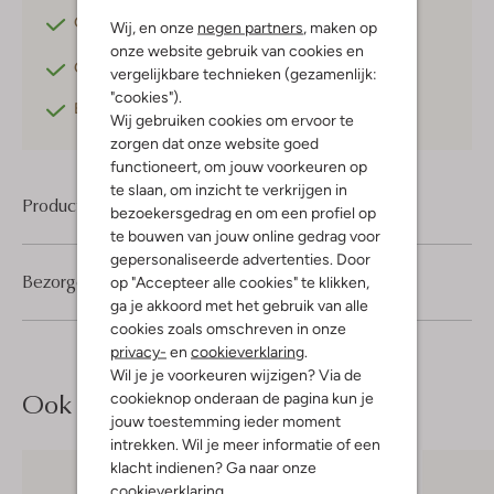
Gratis verzending
vanaf €75,-
Wij, en onze
negen partners
, maken op
onze website gebruik van cookies en
Gratis retourneren
binnen 30 dagen*
vergelijkbare technieken (gezamenlijk:
"cookies").
Betaal achteraf
met Klarna
Wij gebruiken cookies om ervoor te
zorgen dat onze website goed
functioneert, om jouw voorkeuren op
te slaan, om inzicht te verkrijgen in
Product informatie
bezoekersgedrag en om een profiel op
te bouwen van jouw online gedrag voor
gepersonaliseerde advertenties. Door
Bezorgen & retourneren
op "Accepteer alle cookies" te klikken,
ga je akkoord met het gebruik van alle
cookies zoals omschreven in onze
privacy-
en
cookieverklaring
.
Wil je je voorkeuren wijzigen? Via de
Ook iets voor jou?
cookieknop onderaan de pagina kun je
jouw toestemming ieder moment
intrekken. Wil je meer informatie of een
klacht indienen? Ga naar onze
cookieverklaring
.