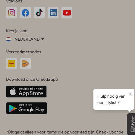
Volg ons
Omoda
Omoda
Omoda
Omoda
Omoda
Kies je land
Instagram
Facebook
TikTok
LinkedIn
YouTube
NEDERLAND
Kies
Verzendmethodes
je
Sluit
land
Nederland
België
(Nederlands)
Download onze Omoda app
Belgique
(Français)
Deutschland
*Dit geldt alleen voor items die op voorraad zijn. Check voor de