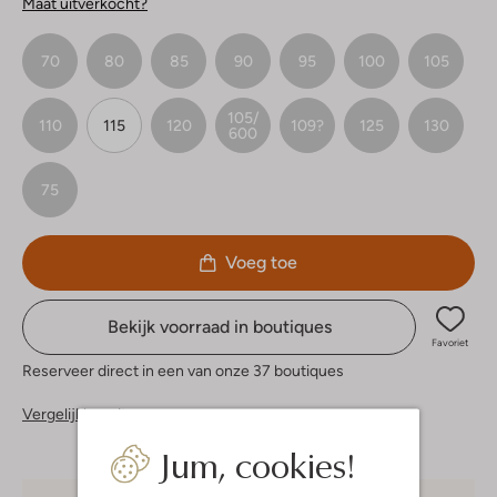
Maat uitverkocht?
70
80
85
90
95
100
105
105/
110
115
120
109?
125
130
600
75
Voeg toe
Bekijk voorraad in boutiques
Favoriet
Reserveer direct in een van onze 37 boutiques
Vergelijkbare items
Jum, cookies!