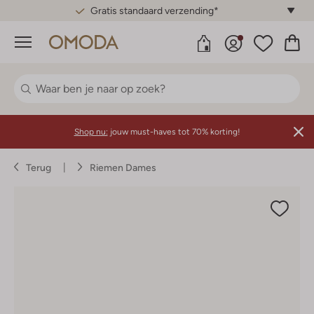
Gratis standaard verzending*
Menu
Shop nu:
jouw must-haves tot 70% korting!
Terug
Riemen Dames