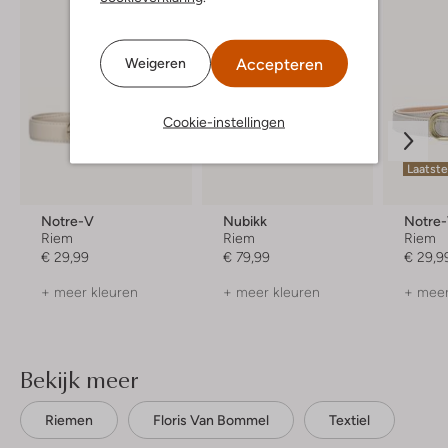
Accepteren
Weigeren
Cookie-instellingen
Laatste
Notre-V
Nubikk
Notre
Riem
Riem
Riem
€ 29,99
€ 79,99
€ 29,9
+ meer kleuren
+ meer kleuren
+ meer
Bekijk meer
Riemen
Floris Van Bommel
Textiel