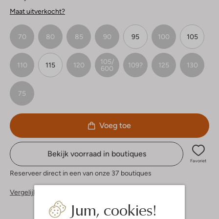
Maat uitverkocht?
70
80
85
90
95
100
105
105/
110
115
120
109?
125
130
600
75
Voeg toe
Bekijk voorraad in boutiques
Favoriet
Reserveer direct in een van onze 37 boutiques
Vergelijkbare items
Jum, cookies!