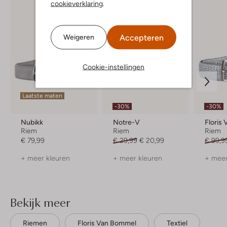
cookieverklaring
.
Accepteren
Weigeren
Cookie-instellingen
Laatste maten
-30%
-30%
Nubikk
Notre-V
Floris
Riem
Riem
Riem
€ 79,99
€ 29,99
€ 20,99
€ 99,9
+ meer kleuren
+ meer kleuren
+ meer
Bekijk meer
Riemen
Floris Van Bommel
Textiel