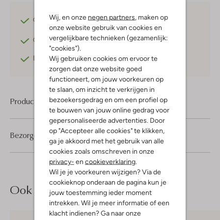
Wij, en onze
negen partners
, maken op
Gratis verzending
vanaf €75,-
onze website gebruik van cookies en
vergelijkbare technieken (gezamenlijk:
Gratis retourneren
binnen 30 dagen*
"cookies").
Betaal achteraf
met Klarna
Wij gebruiken cookies om ervoor te
zorgen dat onze website goed
functioneert, om jouw voorkeuren op
te slaan, om inzicht te verkrijgen in
bezoekersgedrag en om een profiel op
Product informatie
te bouwen van jouw online gedrag voor
gepersonaliseerde advertenties. Door
op "Accepteer alle cookies" te klikken,
Bezorgen & retourneren
ga je akkoord met het gebruik van alle
cookies zoals omschreven in onze
privacy-
en
cookieverklaring
.
Wil je je voorkeuren wijzigen? Via de
cookieknop onderaan de pagina kun je
Ook iets voor jou?
jouw toestemming ieder moment
intrekken. Wil je meer informatie of een
klacht indienen? Ga naar onze