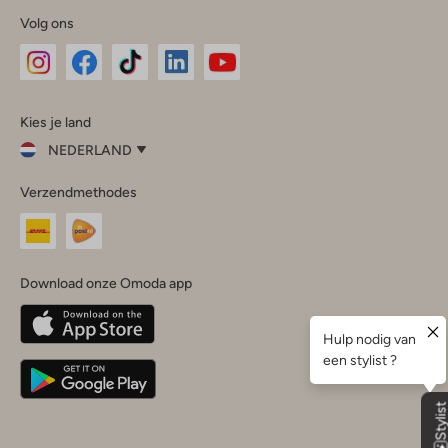
Volg ons
Omoda
Omoda
Omoda
Omoda
Omoda
Kies je land
Instagram
Facebook
TikTok
LinkedIn
YouTube
NEDERLAND
Kies
Verzendmethodes
je
Sluit
land
Nederland
België
(Nederlands)
Download onze Omoda app
Belgique
(Français)
Deutschland