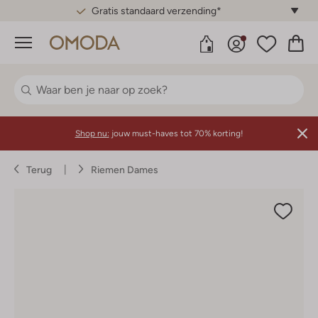
Gratis standaard verzending*
Menu
Shop nu:
jouw must-haves tot 70% korting!
Terug
Riemen Dames