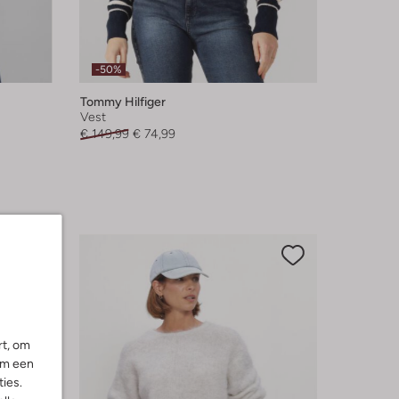
-50%
Tommy Hilfiger
Vest
€ 149,99
€ 74,99
rt, om
om een
ies.