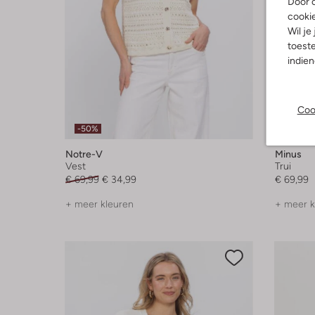
Door o
cooki
Wil je
toeste
indie
Coo
-50%
Nieuw
Notre-V
Minus
Vest
Trui
€ 69,99
€ 34,99
€ 69,99
+ meer kleuren
+ meer k