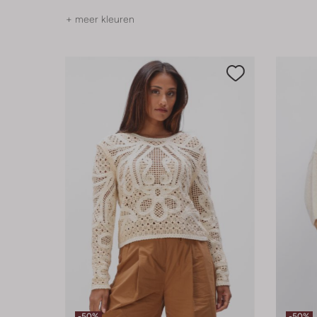
+ meer kleuren
-50%
-50%