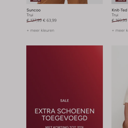
Suncoo
Knit-Ted
Trui
Trui
€ 127,99
€ 63,99
€ 169,99
+ meer kleuren
+ meer k