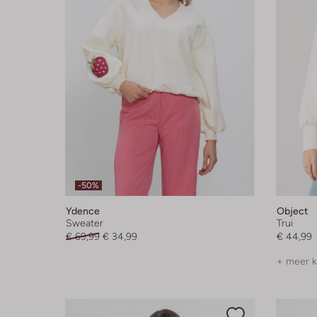
-50%
Ydence
Object
Sweater
Trui
€ 69,99
€ 34,99
€ 44,99
+ meer k