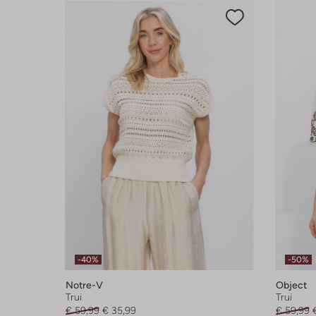
-40%
-50%
Notre-V
Object
Trui
Trui
€ 59,99
€ 35,99
€ 59,99