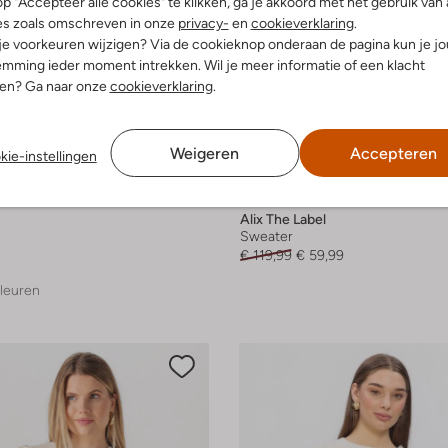
p "Accepteer alle cookies" te klikken, ga je akkoord met het gebruik van 
es zoals omschreven in onze
privacy-
en
cookieverklaring
.
 je voorkeuren wijzigen? Via de cookieknop onderaan de pagina kun je j
mming ieder moment intrekken. Wil je meer informatie of een klacht
nen? Ga naar onze
cookieverklaring
.
Weigeren
Accepteren
kie-instellingen
-50%
Alix The Label
Sweater
€ 119,99
€ 59,99
leuren