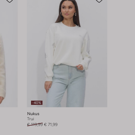
-40%
Nukus
Trui
€ 119,99
€ 71,99