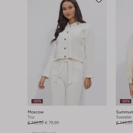
-50%
-50%
Moscow
Summu
Trui
Sweater
€ 159,99
€ 79,99
€ 149,99
+ meer kleuren