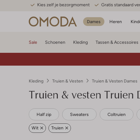
Kies zelf je bezorgmoment
Gratis standaard v
Dames
Heren
Kind
Sale
Schoenen
Kleding
Tassen & Accessoires
Kleding
Truien & Vesten
Truien & Vesten Dames
Truien & vesten Truien
Half zip
Sweaters
Coltruien
Wit
Truien