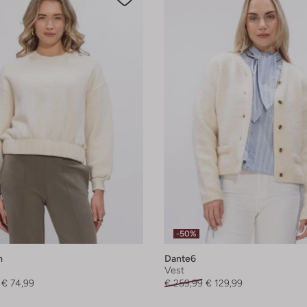
-50%
m
Dante6
Vest
€ 74,99
€ 259,99
€ 129,99