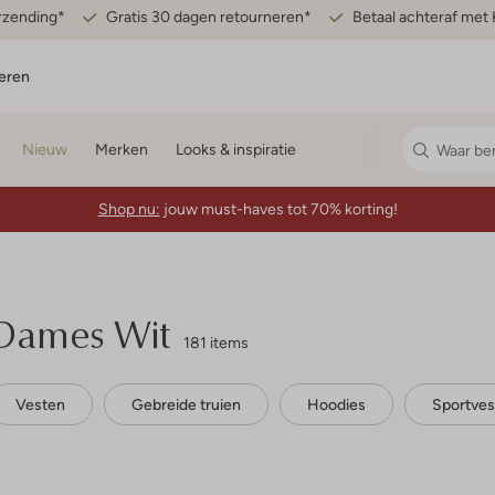
erzending*
Gratis 30 dagen retourneren*
Betaal achteraf met 
eren
Nieuw
Merken
Looks & inspiratie
Shop nu:
jouw must-haves tot 70% korting!
 Dames Wit
181 items
Vesten
Gebreide truien
Hoodies
Sportves