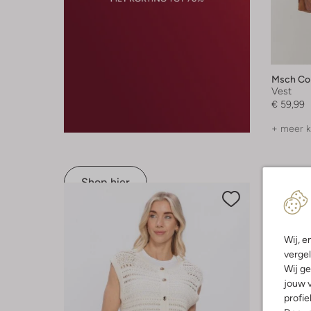
Msch Co
Vest
€ 59,99
+ meer k
Shop hier
Wij, e
vergel
Wij ge
jouw v
profie