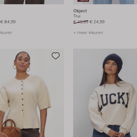
Object
Trui
€ 84,99
€ 49,99
€ 24,99
leuren
+ meer kleuren