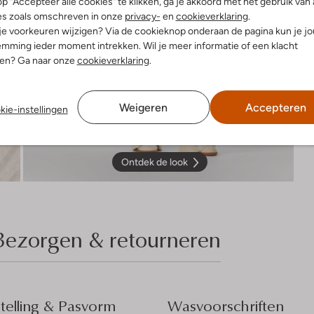
p "Accepteer alle cookies" te klikken, ga je akkoord met het gebruik van 
es zoals omschreven in onze
privacy-
en
cookieverklaring
.
 je voorkeuren wijzigen? Via de cookieknop onderaan de pagina kun je j
mming ieder moment intrekken. Wil je meer informatie of een klacht
nen? Ga naar onze
cookieverklaring
.
Weigeren
Accepteren
kie-instellingen
Ontdek de look
Bezorgen & retourneren
elling & Pasvorm
Wasvoorschriften