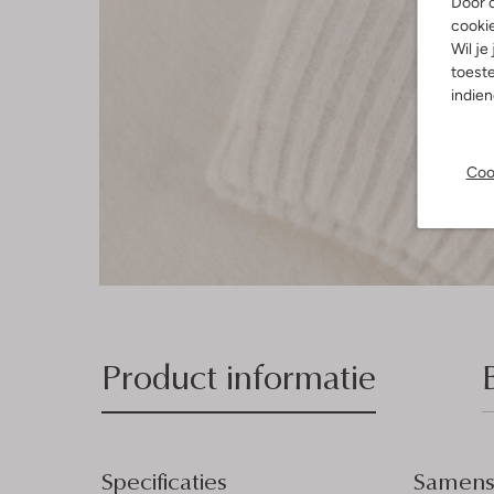
Door o
cooki
Wil je
toeste
indie
Coo
Product informatie
Specificaties
Samenst