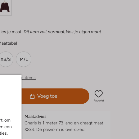
ies je maat:
Dit item valt normaal, kies je eigen maat
Maattabel
XS/S
M/L
ergelijkbare items
Voeg toe
Favoriet
Maatadvies
rt, om
Charis is 1 meter 73 lang en draagt maat
om een
XS/S.
De pasvorm is
oversized
.
ies.