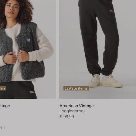
ten
Laatste items
ntage
American Vintage
Joggingbroek
€ 99,99
ren