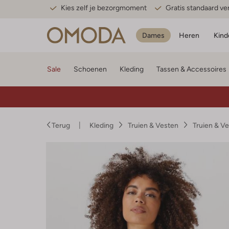
Kies zelf je bezorgmoment
Gratis standaard v
Dames
Heren
Kind
Sale
Schoenen
Kleding
Tassen & Accessoires
Terug
Kleding
Truien & Vesten
Truien & V