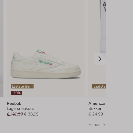
Laatste item
Laatste maten
-70%
Reebok
American Vintage
Lage sneakers
Sokken
€ 129,99
€ 38,99
€ 24,99
+ meer kleuren