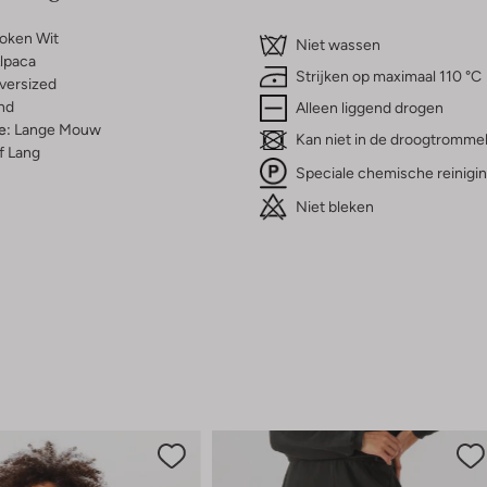
oken Wit
Niet wassen
lpaca
Strijken op maximaal 110 °C
versized
nd
Alleen liggend drogen
e:
Lange Mouw
Kan niet in de droogtromme
f Lang
Speciale chemische reinigi
Niet bleken