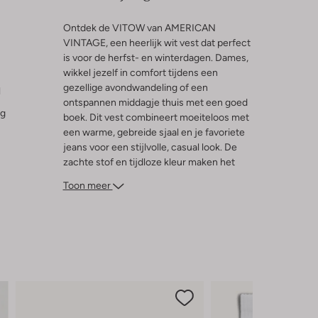
Ontdek de VITOW van AMERICAN
VINTAGE, een heerlijk wit vest dat perfect
is voor de herfst- en winterdagen. Dames,
wikkel jezelf in comfort tijdens een
gezellige avondwandeling of een
l
ontspannen middagje thuis met een goed
ng
boek. Dit vest combineert moeiteloos met
een warme, gebreide sjaal en je favoriete
jeans voor een stijlvolle, casual look. De
zachte stof en tijdloze kleur maken het
een veelzijdige aanvulling op je garderobe.
Toon meer
Of je nu binnen blijft of de kou trotseert,
de VITOW biedt de perfecte balans tussen
comfort en stijl.