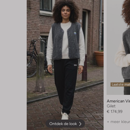
Laatste ma
American Vi
Gilet
€ 174,99
+ meer kleu
Ontdek de look