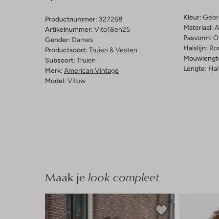
Kleur:
Gebr
Productnummer:
327268
Materiaal:
A
Artikelnummer:
Vito18eh25
Pasvorm:
O
Gender:
Dames
Halslijn:
Ro
Productsoort:
Truien & Vesten
Mouwlengt
Subsoort:
Truien
Lengte:
Hal
Merk:
American Vintage
Model:
Vitow
Maak je
look compleet