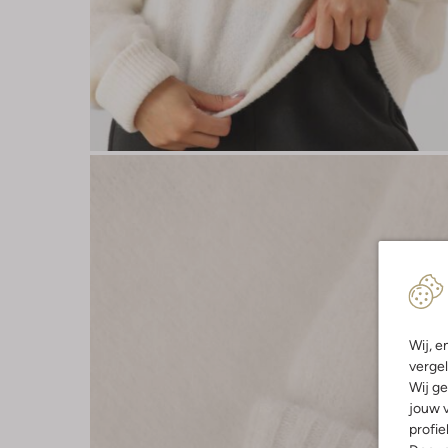
Wij, e
vergel
Wij ge
jouw v
profie