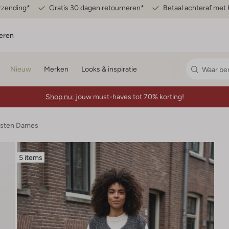
erzending*
Gratis 30 dagen retourneren*
Betaal achteraf met 
eren
Nieuw
Merken
Looks & inspiratie
Shop nu:
jouw must-haves tot 70% korting!
esten Dames
5 items