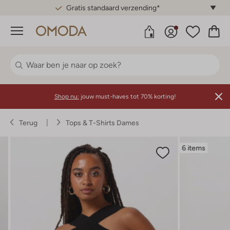
Gratis standaard verzending*
Menu
Shop nu:
jouw must-haves tot 70% korting!
Terug
Tops & T-Shirts Dames
6 items