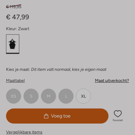
€ 119,95
€ 47,99
Kleur:
Zwart
Kies je maat:
Dit item valt normaal, kies je eigen maat
Maattabel
Maat uitverkocht?
XS
S
M
L
XL
Voeg toe
Favoriet
Vergelijkbare items