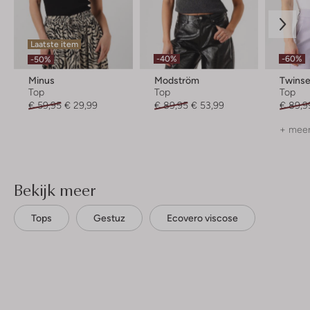
Laatste item
-40%
-60%
-50%
Minus
Modström
Twinse
Top
Top
Top
€ 59,95
€ 29,99
€ 89,95
€ 53,99
€ 89,9
+ meer
Bekijk meer
Tops
Gestuz
Ecovero viscose