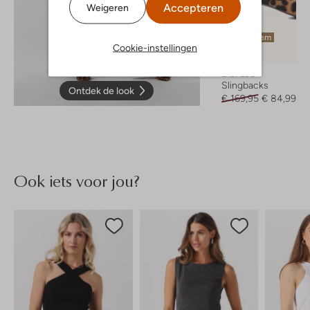
Accepteren
Weigeren
Laatste item
Cookie-instellingen
-50%
Bibi Lou
Slingbacks
Ontdek de look
€ 169,95
€ 84,99
Ook iets voor jou?