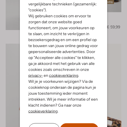
Laatste items
vergelijkbare technieken (gezamenlijk:
-50%
"cookies").
Wij gebruiken cookies om ervoor te
Gestuz
Maxirok
zorgen dat onze website goed
Ontdek de look
€ 119,95
€ 59,99
functioneert, om jouw voorkeuren op
te slaan, om inzicht te verkrijgen in
bezoekersgedrag en om een profiel op
te bouwen van jouw online gedrag voor
gepersonaliseerde advertenties. Door
op "Accepteer alle cookies" te klikken,
ga je akkoord met het gebruik van alle
cookies zoals omschreven in onze
privacy-
en
cookieverklaring
.
Wil je je voorkeuren wijzigen? Via de
cookieknop onderaan de pagina kun je
jouw toestemming ieder moment
intrekken. Wil je meer informatie of een
klacht indienen? Ga naar onze
cookieverklaring
.