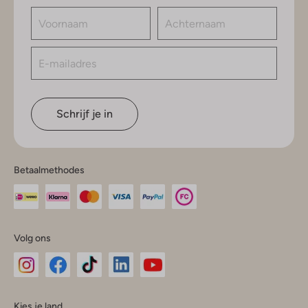
Schrijf je in
Betaalmethodes
Volg ons
Omoda
Omoda
Omoda
Omoda
Omoda
Kies je land