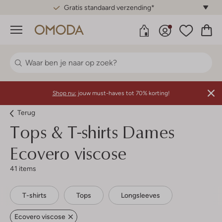
Gratis standaard verzending*
Menu
Shop nu:
jouw must-haves tot 70% korting!
Terug
Tops & T-shirts Dames
Ecovero viscose
41 items
T-shirts
Tops
Longsleeves
Ecovero viscose