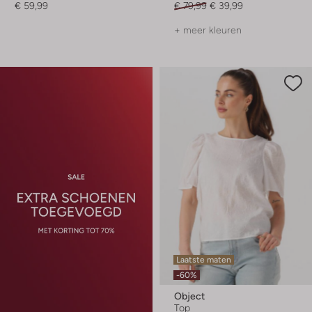
€ 59,99
€ 79,99
€ 39,99
+ meer kleuren
Laatste maten
-60%
Object
Top