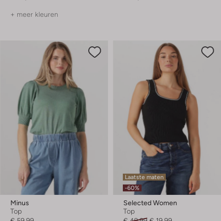
+ meer kleuren
Laatste maten
-60%
Minus
Selected Women
Top
Top
€ 59,99
€ 49,99
€ 19,99