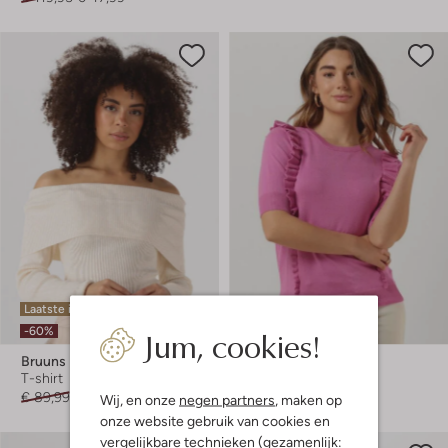
Laatste items
Jum, cookies!
-60%
-60%
Bruuns Bazaar
Minus
T-shirt
Top
€ 89,99
€ 35,99
€ 79,95
€ 31,99
Wij, en onze
negen partners
, maken op
onze website gebruik van cookies en
vergelijkbare technieken (gezamenlijk: