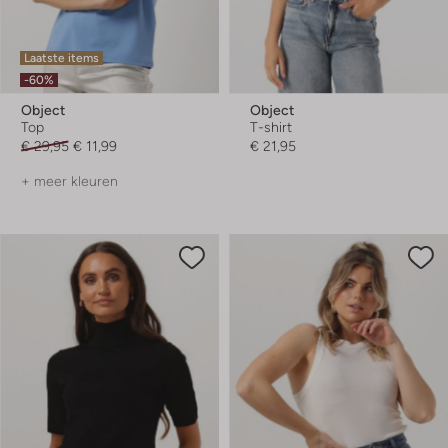
Laatste items
-60%
Object
Object
Top
T-shirt
€ 29,95
€ 11,99
€ 21,95
+ meer kleuren