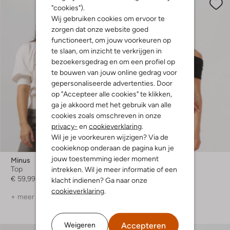
"cookies").
Wij gebruiken cookies om ervoor te
zorgen dat onze website goed
functioneert, om jouw voorkeuren op
te slaan, om inzicht te verkrijgen in
bezoekersgedrag en om een profiel op
te bouwen van jouw online gedrag voor
gepersonaliseerde advertenties. Door
op "Accepteer alle cookies" te klikken,
ga je akkoord met het gebruik van alle
cookies zoals omschreven in onze
privacy-
en
cookieverklaring
.
Laatste item
Wil je je voorkeuren wijzigen? Via de
-20%
cookieknop onderaan de pagina kun je
jouw toestemming ieder moment
Minus
Edited
intrekken. Wil je meer informatie of een
Top
Top
€ 59,99
€ 34,99
€ 27,99
klacht indienen? Ga naar onze
cookieverklaring
.
+ meer kleuren
Accepteren
Weigeren