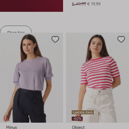
€ 49,99
€ 19,99
Shop hier
Laatste item
-60%
Minus
Object