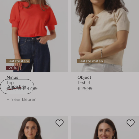
Laatste item
Laatste maten
-20%
Minus
Object
Top
T-shirt
Shop hier
€ 59,99
€ 47,99
€ 29,99
+ meer kleuren