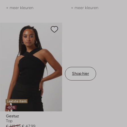
+ meer kleuren
+ meer kleuren
Shop hier
Laatste item
-60%
Gestuz
Top
€ 119,95
€ 47,99