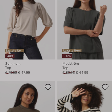
Laatste item
Laatste item
-40%
-50%
Summum
Modström
Top
Top
€ 79,99
€ 47,99
€ 89,95
€ 44,99