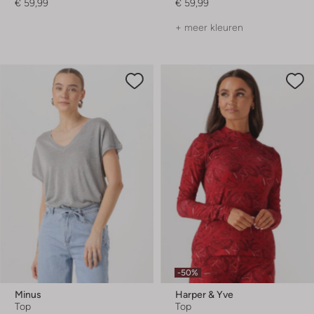
€ 59,99
€ 59,99
+ meer kleuren
-50%
Minus
Harper & Yve
Top
Top