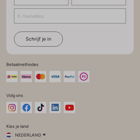
Schrijf je in
Betaalmethodes
Volg ons
Omoda
Omoda
Omoda
Omoda
Omoda
Kies je land
Instagram
Facebook
TikTok
LinkedIn
YouTube
NEDERLAND