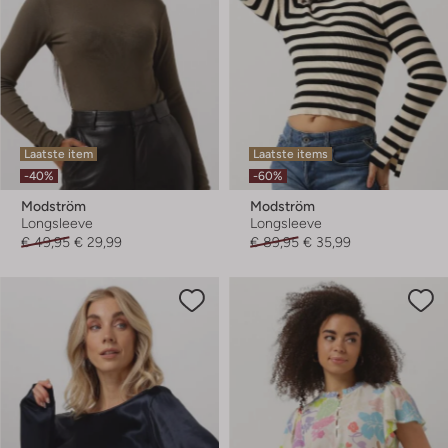
Laatste item
Laatste items
-40%
-60%
Modström
Modström
Longsleeve
Longsleeve
€ 49,95
€ 29,99
€ 89,95
€ 35,99