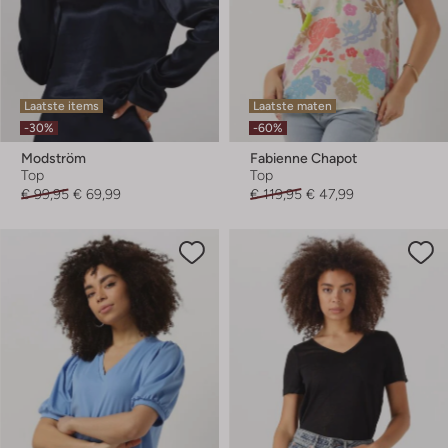
Laatste items
Laatste maten
-30%
-60%
Modström
Fabienne Chapot
Top
Top
€ 99,95
€ 69,99
€ 119,95
€ 47,99