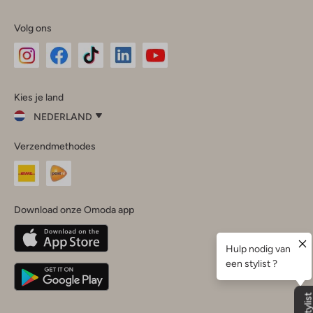
Volg ons
Omoda
Omoda
Omoda
Omoda
Omoda
Kies je land
Instagram
Facebook
TikTok
LinkedIn
YouTube
NEDERLAND
Kies
Verzendmethodes
je
Sluit
land
Nederland
België
(Nederlands)
Download onze Omoda app
Belgique
(Français)
Deutschland