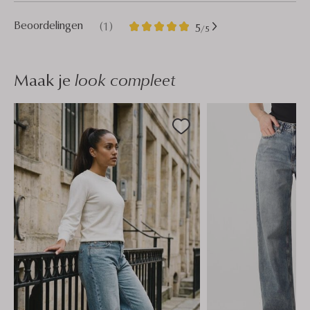
1
5
Beoordelingen
(1)
5
/5
Sterren
Maak je
look compleet