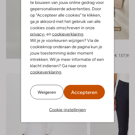
te bouwen van jouw online gedrag voor
gepersonaliseerde advertenties. Door
op "Accepteer alle cookies" te klikken,
ga je akkoord met het gebruik van alle
cookies zoals omschreven in onze
Laatste items
privacy-
en
cookieverklaring
.
-40%
Wil je je voorkeuren wijzigen? Via de
Ibana
cookieknop onderaan de pagina kun je
Leren jas
Ontdek de look
jouw toestemming ieder moment
€ 229,95
€ 137,95
intrekken. Wil je meer informatie of een
klacht indienen? Ga naar onze
cookieverklaring
.
Accepteren
Weigeren
Cookie-instellingen