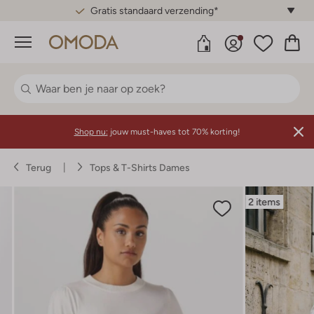
Gratis standaard verzending*
Menu
Shop nu:
jouw must-haves tot 70% korting!
Terug
Tops & T-Shirts Dames
2 items