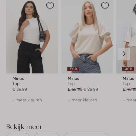
-50%
-40%
Minus
Minus
Minus
Top
Top
Top
€ 39,99
€ 59,99
€ 29,99
€ 49,9
+ meer kleuren
+ meer kleuren
+ meer
Bekijk meer