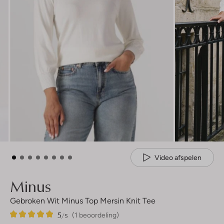
Video afspelen
Minus
Gebroken Wit Minus Top Mersin Knit Tee
5
1
5
/5
(1 beoordeling)