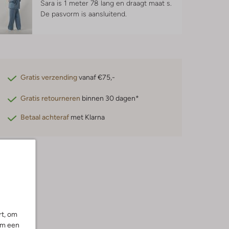
Sara is 1 meter 78 lang en draagt maat s.
De pasvorm is
aansluitend
.
Gratis verzending
vanaf €75,-
Gratis retourneren
binnen 30 dagen*
Betaal achteraf
met Klarna
rt, om
om een