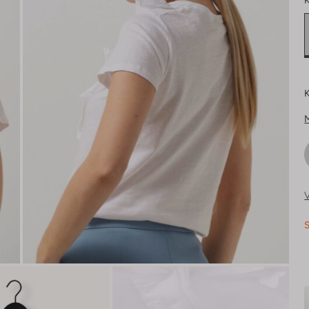
K
K
V
S