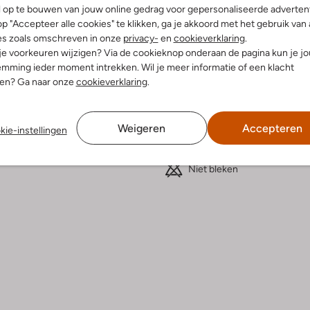
l op te bouwen van jouw online gedrag voor gepersonaliseerde advertent
p "Accepteer alle cookies" te klikken, ga je akkoord met het gebruik van 
elling & Pasvorm
Wasvoorschriften
es zoals omschreven in onze
privacy-
en
cookieverklaring
.
 je voorkeuren wijzigen? Via de cookieknop onderaan de pagina kun je j
mming ieder moment intrekken. Wil je meer informatie of een klacht
Normaal wassen op 30 °C
fen
nen? Ga naar onze
cookieverklaring
.
Strijken op maximaal 110 °C
atoen
ercentages:
100% Katoen
Kan niet in de droogtromme
ansluitend
Weigeren
Accepteren
Alleen in de schaduw droge
kie-instellingen
nd
Niet chemisch reinigen
e:
Korte Mouw
Niet bleken