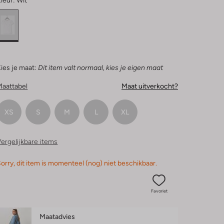
leur:
Wit
ies je maat:
Dit item valt normaal, kies je eigen maat
Maattabel
Maat uitverkocht?
XS
S
M
L
XL
ergelijkbare items
orry, dit item is momenteel (nog) niet beschikbaar.
Favoriet
Maatadvies