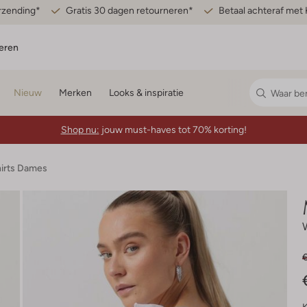
erzending*
Gratis 30 dagen retourneren*
Betaal achteraf met 
eren
Nieuw
Merken
Looks & inspiratie
Shop nu:
jouw must-haves tot 70% korting!
hirts Dames