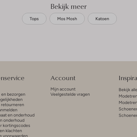
Bekijk meer
Tops
Mos Mosh
Katoen
enservice
Account
Inspira
Mijn account
Bekijk all
n en bezorgen
Veelgestelde vragen
Modetren
gelijkheden
Modetren
n retourneren
Schoenen
anmelden
aat en onderhoud
Schoenen
en onderhoud
r kortingscodes
en klachten
e voorwaarden