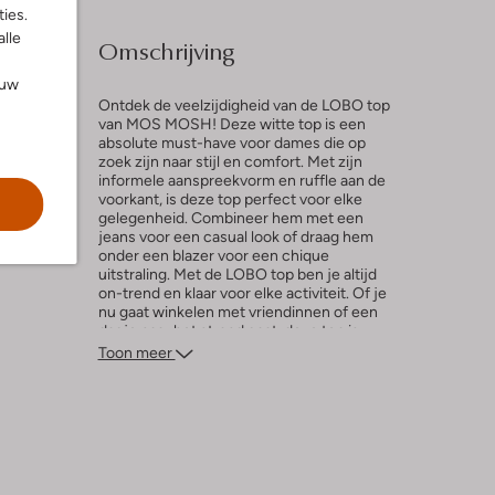
ies.
alle
Omschrijving
ouw
Ontdek de veelzijdigheid van de LOBO top
van MOS MOSH! Deze witte top is een
absolute must-have voor dames die op
zoek zijn naar stijl en comfort. Met zijn
l
informele aanspreekvorm en ruffle aan de
voorkant, is deze top perfect voor elke
n
gelegenheid. Combineer hem met een
jeans voor een casual look of draag hem
onder een blazer voor een chique
uitstraling. Met de LOBO top ben je altijd
on-trend en klaar voor elke activiteit. Of je
nu gaat winkelen met vriendinnen of een
dagje naar het strand gaat, deze top is
jouw ideale metgezel. Voeg deze trendy
Toon meer
top toe aan je kledingcollectie en creëer
eindeloze stijlvolle outfits.