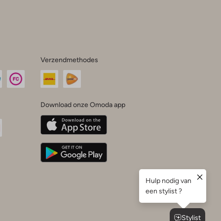
Verzendmethodes
Download onze Omoda app
oda
n
uTube