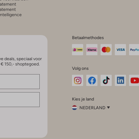
tatement
atement
 Intelligence
Betaalmethodes
e deals, speciaal voor
p € 150,- shoptegoed.
Volg ons
Omoda
Omoda
Omoda
Omoda
Om
Kies je land
Instagram
Facebook
TikTok
LinkedI
Yo
NEDERLAND
Kies
je
Sluit
land
Nederland