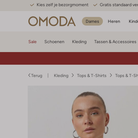
Kies zelf je bezorgmoment
Gratis standaard v
Dames
Heren
Kind
Sale
Schoenen
Kleding
Tassen & Accessoires
Terug
Kleding
Tops & T-Shirts
Tops & T-S